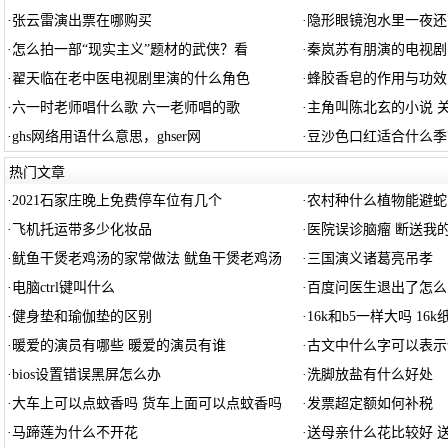
·
张云雷演出票在哪购买
·
隐形眼镜泡水里一夜还
·
怎么拍一部“现实主义”题材的武侠？看
·
秦岚苏有朋演的电视剧
·
翟天临在老中医电视剧里演的什么角色
·
蜂胶香皂的作用与功效
·
六一时老师唱什么歌 六一老师唱的歌
·
主角叫陈北玄的小说 
·
ghs网络用语什么意思，ghser网
·
豆沙色口红适合什么季
热门文章
·
2021石家庄晚上免费停车位有几个
·
农村种什么植物能避蛇
·
飞机托运带多少化妆品
·
医院误诊脑瘤 断送我
·
鱿鱼干煲老鸡汤的家常做法 鱿鱼干煲老鸡汤
·
三国演义诸葛亮吊孝
·
电脑ctrl键叫什么
·
百度问医生退出了怎么
·
健身垫和瑜伽垫的区别
·
16k和b5一样大吗 16
·
暖爱的演员有哪些 暖爱的演员有谁
·
古文中什么字可以表示
·
bios设置错误黑屏怎么办
·
洗脚放盐有什么好处
·
大车上可以点蚊香吗 货车上面可以点蚊香吗
·
发票超定额如何补税
·
马蹄莲为什么不开花
·
送母亲什么花比较好 