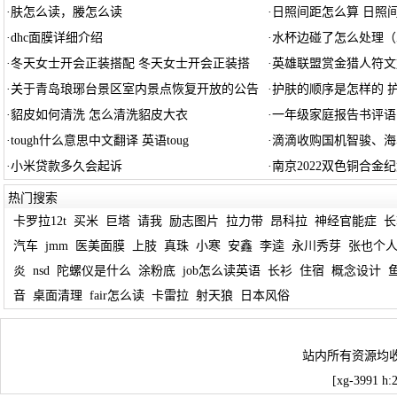
·
肤怎么读，媵怎么读
·
日照间距怎么算 日照
·
dhc面膜详细介绍
·
水杯边碰了怎么处理（
·
冬天女士开会正装搭配 冬天女士开会正装搭
·
英雄联盟赏金猎人符文
·
关于青岛琅琊台景区室内景点恢复开放的公告
·
护肤的顺序是怎样的 
·
貂皮如何清洗 怎么清洗貂皮大衣
·
一年级家庭报告书评语
·
tough什么意思中文翻译 英语toug
·
滴滴收购国机智骏、海
·
小米贷款多久会起诉
·
南京2022双色铜合金
热门搜索
卡罗拉12t
买米
巨塔
请我
励志图片
拉力带
昂科拉
神经官能症
长
汽车
jmm
医美面膜
上肢
真珠
小寒
安鑫
李逵
永川秀芽
张也个
炎
nsd
陀螺仪是什么
涂粉底
job怎么读英语
长衫
住宿
概念设计
音
桌面清理
fair怎么读
卡雷拉
射天狼
日本风俗
站内所有资源均
[xg-3991 h