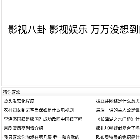
影视八卦 影视娱乐 万万没想到
猜你喜欢
·
烫头发软化程度
·
拔豆芽网络是什么意思
·
农村妇女到豪宅当保姆是什么电视剧
·
最后一课的主人公是谁
·
李连杰国籍是哪国？成功改回中国籍了吗
·
《长津湖之水门桥》什
·
京剧清风亭剧情介绍
·
娜扎张翰疑似复合了吗
·
我只喜欢你吻戏在第几集 乔一和言默的
·
欧布奥特曼的绝招是什