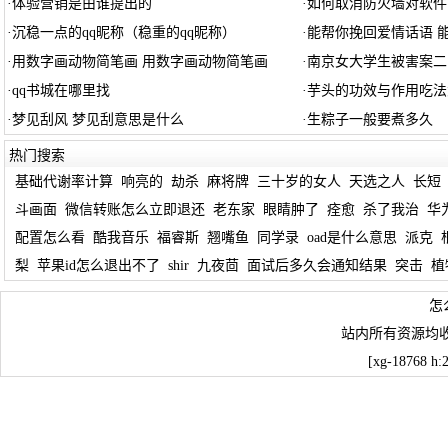
·
体验营销是由谁提出的
·
如何取消防火墙对软件
·
沉稳一点的qq昵称（稳重的qq昵称）
·
能帮你挽回爱情话语 
·
用数字画动物简笔画 用数字画动物简笔画
·
南京女大学生被害案二
·
qq书城在哪里找
·
芋头的功效与作用吃法
·
梦见刮风 梦见刮意思是什么
·
生粽子一般要煮多久
热门搜索
基础代谢率计算
响亮的
劫杀
麻将牌
三十岁的女人
天选之人
长短
斗画面
微信转账怎么立即退还
老东家
眼睛肿了
痊愈
杀了我治
华为
配置怎么看
酷我音乐
福睿斯
翘嘴鱼
同学录
oad是什么意思
派克
梨
苹果id怎么退出不了
shir
九夜茴
面试后多久会通知结果
突击
植
怎
站内所有资源均
[xg-18768 