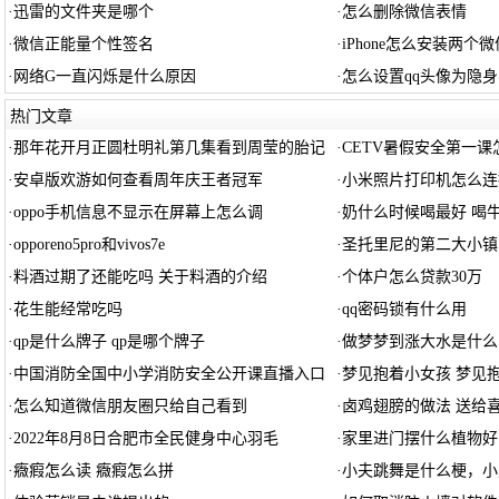
·
迅雷的文件夹是哪个
·
怎么删除微信表情
·
微信正能量个性签名
·
iPhone怎么安装两个微
·
网络G一直闪烁是什么原因
·
怎么设置qq头像为隐身
热门文章
·
那年花开月正圆杜明礼第几集看到周莹的胎记
·
CETV暑假安全第一课
·
安卓版欢游如何查看周年庆王者冠军
·
小米照片打印机怎么连接
·
oppo手机信息不显示在屏幕上怎么调
·
奶什么时候喝最好 喝
·
opporeno5pro和vivos7e
·
圣托里尼的第二大小镇
·
料酒过期了还能吃吗 关于料酒的介绍
·
个体户怎么贷款30万
·
花生能经常吃吗
·
qq密码锁有什么用
·
qp是什么牌子 qp是哪个牌子
·
做梦梦到涨大水是什么
·
中国消防全国中小学消防安全公开课直播入口
·
梦见抱着小女孩 梦见
·
怎么知道微信朋友圈只给自己看到
·
卤鸡翅膀的做法 送给
·
2022年8月8日合肥市全民健身中心羽毛
·
家里进门摆什么植物好
·
癓瘕怎么读 癓瘕怎么拼
·
小夫跳舞是什么梗，小