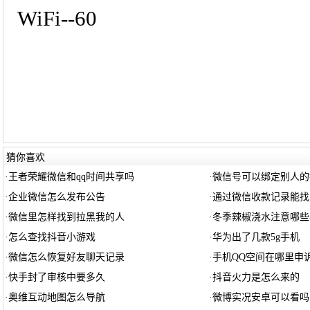
WiFi--60
猜你喜欢
·
王者荣耀微信和qq时间共享吗
·
微信号可以绑定别人的
·
企业微信怎么发布公告
·
通过微信收款记录能找
·
微信里怎样找到拉黑我的人
·
冬季辣椒浇水注意哪些
·
怎么查找抖音小游戏
·
华为出了几款5g手机
·
微信怎么恢复好友聊天记录
·
手机QQ空间在哪里申
·
快手封了审核中要多久
·
抖音火力是怎么来的
·
奥维互动地图怎么导航
·
微博实况安卓可以看吗