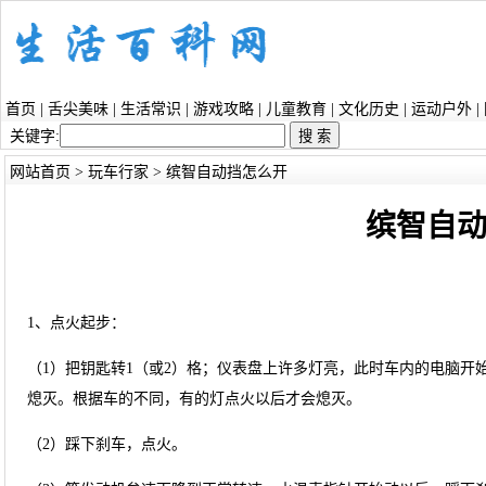
首页
|
舌尖美味
|
生活常识
|
游戏攻略
|
儿童教育
|
文化历史
|
运动户外
|
关键字:
网站首页
>
玩车行家
> 缤智自动挡怎么开
缤智自
1、点火起步：
（1）把钥匙转1（或2）格；仪表盘上许多灯亮，此时车内的电脑开
熄灭。根据车的不同，有的灯点火以后才会熄灭。
（2）踩下刹车，点火。