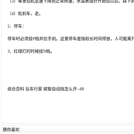
（3）等发动机怠速下降到正常转速，水温表指针开始动以后，踩下
（4）松刹车，走。
2、停车：
停车时必须挂P档并拉手刹。这里停车是指较长时间停放，人可能离
3、红绿灯的时候挂N档。
综合百科 玩车行家 缤智自动挡怎么开--60
猜你喜欢