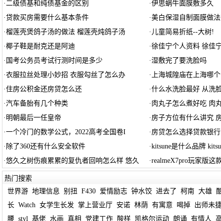
·
二级债基和纯债基金的区别
·
伊思蜗牛面膜敷多久
·
贷款买房需要什么基本条件
·
美白保湿自制面膜做法
·
榴莲壳煲鸽子汤的做法 榴莲壳炖鸽子汤
·
儿童简易折纸--大树!
·
椰子鞋是耐克还是阿迪
·
徐佳宁个人资料 徐佳
·
国考公务员考试行测时间是多少
·
湿敷完了要洗脸吗
·
衣服拉丝处理小妙招 衣服勾丝了怎么办
·
上海城隍庙在上海哪个
·
住房公积金还房贷怎么还
·
什么水洗脸最好 从洗
·
汽车备胎有几个种类
·
肉丸子怎么煮好吃 肉
·
明朝最后一任皇帝
·
房子方位有什么讲究 
·
一个冷门的数学公式，2022高考全国卷I
·
房贷怎么选择贷款银行
·
除了360还有什么安全软件
·
kitsune是什么品牌 kitsu
·
悠久之树伤痕累累的复仇者回响怎么样 悠久
·
realmeX7pro玩家版
热门搜索
世界游
地理信息
别扭
F430
爱情励志
钟水饺
进去了
柯南
大雄
长
Watch
女学生长发
掌上营业厅
安诺
林荫
有寓意
喝掉
出师未
腰
styl
基佬
水画
真相
党建工作
酸样
凯格尔运动
朗诵
有情人