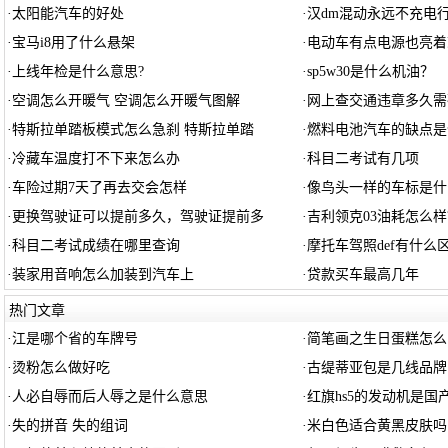
·
太阳能汽车的好处
·
汉dm混动永远不充电
·
宝马i8用了什么悬架
·
电动车有点电源也亮着
·
上线年检是什么意思?
·
sp5w30是什么机油？
·
空调怎么开暖气 空调怎么开暖气图解
·
网上查交通违章多久需
·
特斯拉单踏板模式怎么急刹 特斯拉单踏
·
燃料电池汽车的缺点是
·
冷藏车温度打不下来怎么办
·
科目二考试有几项
·
车险过期7天了再去交会怎样
·
像鸟头一样的车标是什
·
更换驾驶证可以提前多久，驾驶证提前多
·
吉利领克03油耗怎么样
·
科目二考试成绩在哪里查询
·
摩托车驾照def有什么
·
装家用音响怎么加装到汽车上
·
贷款买车最高几年
热门文章
·
江是哪个省的车牌号
·
简笔画之生日蛋糕怎么
·
烫粉怎么做好吃
·
古缇蒂亚包是几线品牌
·
人必自辱而后人辱之是什么意思
·
红旗hs5的发动机是国
·
失的拼音 失的组词
·
米白色适合黄黑皮肤吗