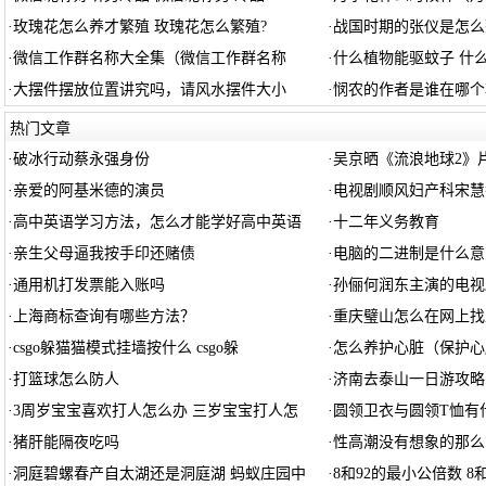
·
玫瑰花怎么养才繁殖 玫瑰花怎么繁殖?
·
战国时期的张仪是怎么
·
微信工作群名称大全集（微信工作群名称
·
什么植物能驱蚊子 什
·
大摆件摆放位置讲究吗，请风水摆件大小
·
悯农的作者是谁在哪个
热门文章
·
破冰行动蔡永强身份
·
吴京晒《流浪地球2》
·
亲爱的阿基米德的演员
·
电视剧顺风妇产科宋慧
·
高中英语学习方法，怎么才能学好高中英语
·
十二年义务教育
·
亲生父母逼我按手印还赌债
·
电脑的二进制是什么意
·
通用机打发票能入账吗
·
孙俪何润东主演的电视
·
上海商标查询有哪些方法？
·
重庆璧山怎么在网上找
·
csgo躲猫猫模式挂墙按什么 csgo躲
·
怎么养护心脏（保护心
·
打篮球怎么防人
·
济南去泰山一日游攻略
·
3周岁宝宝喜欢打人怎么办 三岁宝宝打人怎
·
圆领卫衣与圆领T恤有
·
猪肝能隔夜吃吗
·
性高潮没有想象的那么
·
洞庭碧螺春产自太湖还是洞庭湖 蚂蚁庄园中
·
8和92的最小公倍数 8