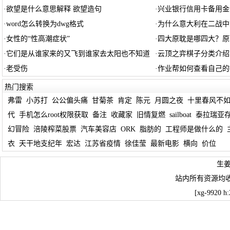
·
欲望是什么意思解释 欲望造句
·
兴业银行信用卡备用金
·
word怎么转换为dwg格式
·
为什么意大利在二战中
·
女性的“性高潮症状”
·
四大原耽是哪四大？原
·
它们是从谁家来的又飞到谁家去太阳也不知道
·
云顶之弈棋子分类介绍
·
老受伤
·
作业帮如何查看自己的
热门搜索
弗雷
小苏打
公公偏头痛
甘菊茶
肯定
陈元
月圆之夜
十里春风不
代
手机怎么root权限获取
备注
收藏家
旧情复燃
sailboat
泰拉瑞亚
幻冒险
涪陵榨菜股票
汽车美容店
ORK
脂肪的
工程师是做什么的
衣
天干地支纪年
宏达
江苏省疫情
徐佳莹
最新电影
横向
价位
生
站内所有资源均
[xg-9920 