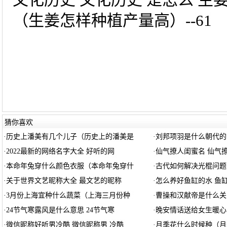
（生姜怎样种植产量高）--61
猜你喜欢
·
历史上潘美有几个儿子（历史上的潘美是
·
刘邦项羽是什么朝代的
·
2022最新的网络名字大全 好听的网
·
仙气撩人闺蜜名 仙气
·
本命年兔穿什么颜色衣服（本命年兔穿什
·
古代如何解决光棍问题
·
关于世界文艺昵称大全 最文艺的昵称
·
怎么养好鱼缸的水 鱼
·
3月份上海宜种什么蔬菜（上海三月份种
·
曹操和汉献帝是什么关
·
24节气寒露风是什么意思 24节气寒
·
晚安情话送给女生暖心
·
微信昵称好听男冷酷 微信昵称男 冷酷
·
月季花什么时候种（月