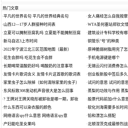
热门文章
·
平凡的世界名句 平凡的世界经典名句
·
女人痛经怎么自我按摩
·
山西12—17岁人群接种时间表
·
WTA圣何塞站郑钦文
·
立夏可以腌制豆腐乳吗 立夏能不能腌制豆腐
·
建筑设计专科学校有哪
·
新马自达3上市时间
·
铜管乐“号”的种类
·
2022年宁波江北三区范围地图（最新）
·
原神脆弱树脂用完了怎
·
花生会胖吗 吃花生会不会胖
·
手机电源键是哪个
·
长期喝常温酸奶好吗 喝酸奶的注意事项
·
无锡云闪付消费券怎么
·
友情卡片歌词含义 友情卡片这首歌的歌词表
·
创业板新股中签后多久
·
家里虫子怎么除掉（如何清除家里的虫子）
·
试问的意思 试问的意
·
东风标致308发动机声音很大是怎么回事
·
蒸梨的功效与作用 蒸
·
? 王牌对王牌关晓彤被卸妆是哪一期，卸妆
·
股票代码前加r什么意
·
什么东西可以染衣服的颜色
·
软化刘海需要多长时间
·
网络语言spy什么意思 网络语言spy意
·
铅和漂怎么搭配
·
产妇能吃圣女果吗
·
北顿涅茨克成最惨烈战