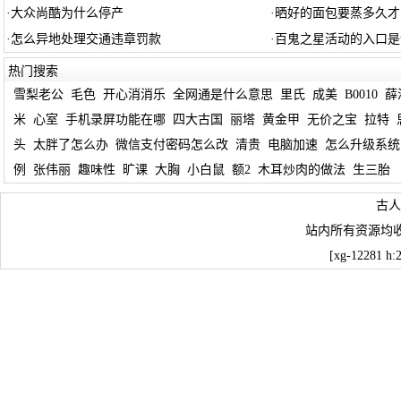
·
大众尚酷为什么停产
·
晒好的面包要蒸多久才
·
怎么异地处理交通违章罚款
·
百鬼之星活动的入口是
热门搜索
雪梨老公
毛色
开心消消乐
全网通是什么意思
里氏
成美
B0010
薛
米
心室
手机录屏功能在哪
四大古国
丽塔
黄金甲
无价之宝
拉特
头
太胖了怎么办
微信支付密码怎么改
清贵
电脑加速
怎么升级系统
例
张伟丽
趣味性
旷课
大胸
小白鼠
额2
木耳炒肉的做法
生三胎
古人
站内所有资源均
[xg-12281 