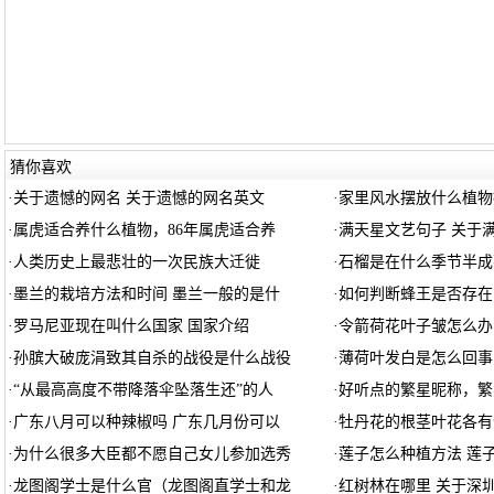
猜你喜欢
·
关于遗憾的网名 关于遗憾的网名英文
·
家里风水摆放什么植物
·
属虎适合养什么植物，86年属虎适合养
·
满天星文艺句子 关于
·
人类历史上最悲壮的一次民族大迁徙
·
石榴是在什么季节半成
·
墨兰的栽培方法和时间 墨兰一般的是什
·
如何判断蜂王是否存在
·
罗马尼亚现在叫什么国家 国家介绍
·
令箭荷花叶子皱怎么办
·
孙膑大破庞涓致其自杀的战役是什么战役
·
薄荷叶发白是怎么回事
·
“从最高高度不带降落伞坠落生还”的人
·
好听点的繁星昵称，繁
·
广东八月可以种辣椒吗 广东几月份可以
·
牡丹花的根茎叶花各有
·
为什么很多大臣都不愿自己女儿参加选秀
·
莲子怎么种植方法 莲
·
龙图阁学士是什么官（龙图阁直学士和龙
·
红树林在哪里 关于深