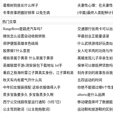
·
葛根树到底长什么样子
·
夫妻性心理：在夫妻性
·
冬季房事把握好频率 以免生病
·
[中篇]最终人类配种计
热门文章
·
RangeRove是路虎汽车吗？
·
交通银行信用卡可以出
·
微信怎么设置自动收款转账
·
早晨创业正能量语录
·
郑伊健版英雄本色结局
·
什么武侠游戏好玩类似
·
股票做T什么意思
·
女人吃羊肉的功效与作
·
哪些茶属于黄茶 什么茶属于黄茶
·
离婚发现儿子非亲生如
·
英雄联盟手游c测安装包下载地址 lol手
·
保单可以做抵押贷款吗
·
重启之极海听雷江子算真实身份，江子算和吴
·
刻舟求剑的故事告诉我
·
秋天车内有雾气开什么风
·
五四运动的时间
·
中年妇女服装搭配 这些衣服值得入手
·
你绝不能错过哪6个性
·
蒸多宝鱼要多久 多宝鱼蒸多久啊
·
alberto是什么品牌
·
西宁公交线路恢复运行通知（9月7日）
·
移动硬盘摔坏了数据能
·
公主驾到歌词（公主抱抱歌词）
·
运动鞋和旅游鞋的区别