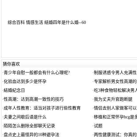
综合百科 情感生活 结婚四年是什么婚--60
猜你喜欢
·
青少年自慰一般都会有什么心理呢?
·
制服诱惑令男人充满性
·
化验血达到多少是怀孕
·
专家解析男女性高潮的
·
結婚紀念日
·
吃3种食物轻松解决男
·
性高潮：达到高潮一致性的技巧
·
我为丈夫升官跑断腿
·
成年人性教育：适当对孩子进行些性教育
·
情侣去别人家做客可以
·
夫妻之间歇后语是什么
·
移植和正常怀孕hcg是
·
陌陌怎么删除全部聊天记录
·
试题
·
盘点史上最怪异的10种避孕法
·
两性健康测试：你真的