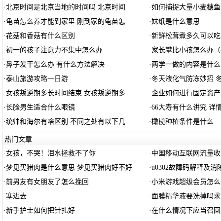
·
北京时间是北京当地的时间吗 北京时间
·
如何捕捉大量小麦穗鱼
·
龟苗怎么养才能到家里 刚到家的龟苗怎
·
妹纸是什么意思
·
花菇和香菇有什么区别
·
新鲜松茸煮多久可以吃
·
初一的孩子注意力不集中怎么办
·
家长攀比小孩怎么办（
·
鼻子发干怎么办 有什么方法解决
·
两学一做的内容是什么
·
泰山旅游攻略一日游
·
冬天液化气防冻妙招 
·
女孩叛逆期多长时间结束 女孩叛逆期多
·
企业如何进行固定资产
·
长脸男生适合什么眼镜
·
66大寿有什么讲究 详
·
统帅和海尔有啥区别 不同之处有以下几
·
橄榄种植条件是什么
热门文章
·
女孩，不哭！泪水拯救不了你
·
中国移动互联网流量收
·
梦见买猪肉是什么意思 梦见买猪肉好不好
·
u0302故障码解释及消
·
前男友有女朋友了怎么挽回
·
小米游戏超级会员怎么
·
塞进去
·
面膜精华液要洗掉吗求
·
新手护士如何把针扎好
·
在什么情况下应当召回