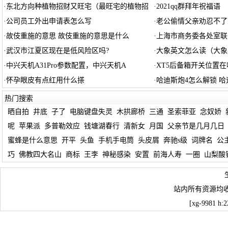
·
东北方向种植物招财又旺宅（最旺宅的植物招
·
2021qq群拜年祝福语
·
公司员工外出申请表怎么写
·
老公偷情父亲劝忍不了
·
故伎重施的意思 故伎重施的意思是什么
·
上海市商务委各处室联
·
武汉市江夏区现在是低风险区吗?
·
大象英文怎么读（大象
·
中兴天机A31Pro参数配置，中兴天机A
·
XT5后备箱开关位置
·
怀孕眼皮有点红用什么搽
·
哈迪斯炮4怎么解锁 哈
热门搜索
晒自拍
井底
子了
电脑键盘失灵
木拱廊桥
三通
圣索菲亚
念奴娇
呢
苹果派
多普勒效应
钱塘湖春行
清新女
月国
父亲节是几月几日
蜜蜂是什么意思
开平
头鱼
手机手电筒
头皮屑
奔驰s级
词牌名
公
巧
佛教四大名山
商标
王李
神秘感染
安置
前海人寿
一圈
山梨酸
站内所有资源均
[xg-9981 h