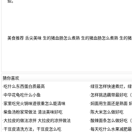
些。
美食推荐 舌尖美味 生的猪血肠怎么煮熟 生的猪血肠怎么煮熟 生的猪血
猜你喜欢
·
吃什么东西蛋白质最高
·
绿豆怎样快速煮烂，绿
·
中华花龟吃什么小鱼
·
怎样挑选藕带最好吃（
·
家里吃完火锅味道很重怎么能清味
·
焖面用生面还是熟面 
·
柴鱼汤粉家常做法 清淡美味好吃
·
陈大米怎么做好吃
·
大拉皮的做法凉拌 大拉皮的凉拌做法
·
酸辣面条怎么做好吃（
·
干豆皮清洗方法，干豆皮怎么吃
·
每天吃什么水果减肥最