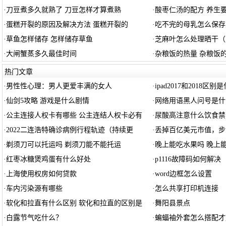
·
刀豆煮多久就熟了 刀豆怎样才算煮熟
·
酸枣仁汤的配方 养生
·
蛋糕开裂的原因及解决方法 蛋糕开裂的
·
吃不完的母乳怎么保存
·
草鱼怎样储存 怎样储存草鱼
·
芝麻叶怎么处理晒干（
·
大闸蟹蒸多久最佳时间
·
杂粮饭的热量 杂粮饭
热门文章
·
男性性心理：男人更爱丰满的女人
·
ipad2017和2018区别
·
仙剑5攻略 游戏是什么剧情
·
网络用语黑人问号是什
·
公主连接人权卡有哪些 公主连结人权卡必有
·
尿酸高注意什么饮食禁
·
2022二连浩特确诊病例行程轨迹（持续更
·
丢掉百亿美元市值，步
·
剃须刀可以托运吗 剃须刀能不能托运
·
晚上能吃水果吗 晚上
·
红枣冰糖煲鸡蛋有什么好处
·
p1116故障码如何解决
·
上海使用权房如何贷款
·
word边框怎么设置
·
车内污染源有哪些
·
怎么共享打印机连接
·
软化和拉直有什么区别 软化和拉直的区别是
·
舞阳县景点
·
白露节气吃什么？
·
蝙蝠袖外套怎么搭配才