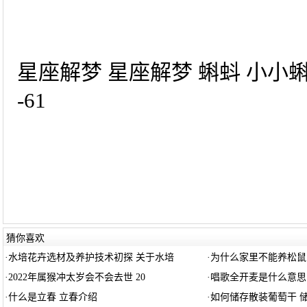
星座解梦 星座解梦 蝌蚪 小小
-61
猜你喜欢
·
水培花卉选材及养护技术初探 关于水培
·
为什么家里不能养松鼠
·
2022年属猴冲太岁会不会去世 20
·
唱歌全开麦是什么意思
·
什么是立春 立春介绍
·
如何储存散装葡萄干 