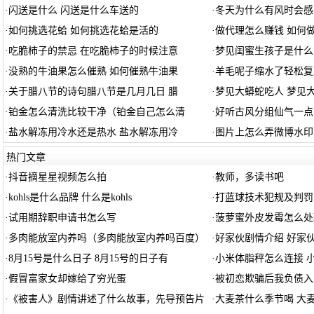
·
闪送是什么 闪送是什么车送的
·
冬天为什么有风时会感
·
如何挑选花蛤 如何挑选花蛤是活的
·
做代理怎么赚钱 如何
·
吃脆柿子的禁忌 在吃脆柿子的时候注意
·
梦见闺蜜生孩子是什么
·
没熟的牛油果怎么催熟 如何催熟牛油果
·
羊毛呢子缩水了轻松复
·
关于腊八节的诗句腊八节是几月几日 腊
·
梦见大蟒蛇吃人 梦见
·
铂金怎么清洗比较干净（铂金自己怎么清
·
好听古风分组仙气一点
·
盐水解冻用冷水还是热水 盐水解冻用冷
·
图片上怎么弄微博水印
热门文章
·
抖音摘星星视频怎么拍
·
教师，多读书吧
·
kohls是什么品牌 什么是kohls
·
打蓝球技术犯规及判罚
·
试用期辞职申请书怎么写
·
菠萝蜜外皮发霉怎么处
·
多肉能放室内养吗（多肉能放室内养吗百度）
·
好家伙剧情介绍 好家
·
8月15号是什么日子 8月15号的日子有
·
小米体脂秤怎么连接 
·
假冒富家女却嫁给了穷光蛋
·
被初恋欺骗后我负债入
·
《被害人》剧情讲述了什么故事，先导预告片
·
大麦茶什么季节喝 大