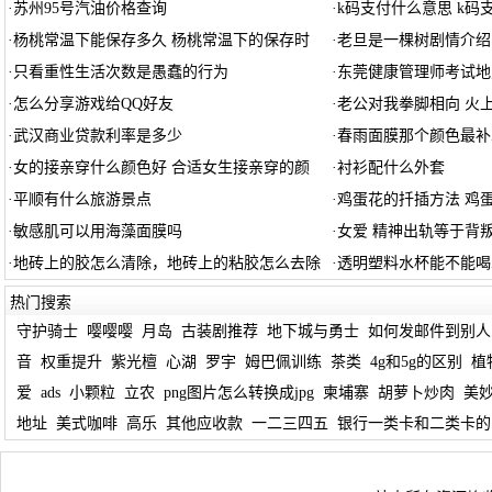
·
苏州95号汽油价格查询
·
k码支付什么意思 k码
·
杨桃常温下能保存多久 杨桃常温下的保存时
·
老旦是一棵树剧情介绍
·
只看重性生活次数是愚蠢的行为
·
东莞健康管理师考试地
·
怎么分享游戏给QQ好友
·
老公对我拳脚相向 火
·
武汉商业贷款利率是多少
·
春雨面膜那个颜色最补
·
女的接亲穿什么颜色好 合适女生接亲穿的颜
·
衬衫配什么外套
·
平顺有什么旅游景点
·
鸡蛋花的扦插方法 鸡
·
敏感肌可以用海藻面膜吗
·
女爱 精神出轨等于背
·
地砖上的胶怎么清除，地砖上的粘胶怎么去除
·
透明塑料水杯能不能喝
热门搜索
守护骑士
嘤嘤嘤
月岛
古装剧推荐
地下城与勇士
如何发邮件到别人
音
权重提升
紫光檀
心湖
罗宇
姆巴佩训练
茶类
4g和5g的区别
植
爱
ads
小颗粒
立农
png图片怎么转换成jpg
柬埔寨
胡萝卜炒肉
美
地址
美式咖啡
高乐
其他应收款
一二三四五
银行一类卡和二类卡的