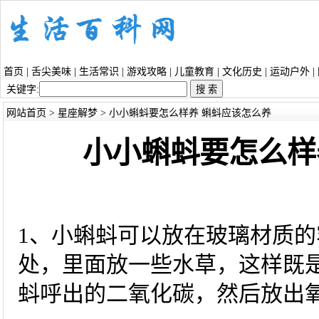
首页
|
舌尖美味
|
生活常识
|
游戏攻略
|
儿童教育
|
文化历史
|
运动户外
|
关键字:
网站首页
>
星座解梦
> 小小蝌蚪要怎么样养 蝌蚪应该怎么养
小小蝌蚪要怎么样
1、小蝌蚪可以放在玻璃材质
处，里面放一些水草，这样既
蚪呼出的二氧化碳，然后放出