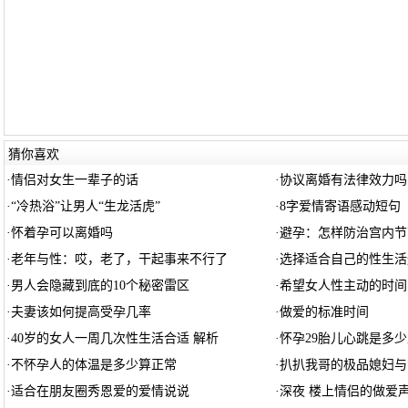
猜你喜欢
·
情侣对女生一辈子的话
·
协议离婚有法律效力吗
·
“冷热浴”让男人“生龙活虎”
·
8字爱情寄语感动短句
·
怀着孕可以离婚吗
·
避孕：怎样防治宫内节
·
老年与性：哎，老了，干起事来不行了
·
选择适合自己的性生活
·
男人会隐藏到底的10个秘密雷区
·
希望女人性主动的时间
·
夫妻该如何提高受孕几率
·
做爱的标准时间
·
40岁的女人一周几次性生活合适 解析
·
怀孕29胎儿心跳是多
·
不怀孕人的体温是多少算正常
·
扒扒我哥的极品媳妇与
·
适合在朋友圈秀恩爱的爱情说说
·
深夜 楼上情侣的做爱