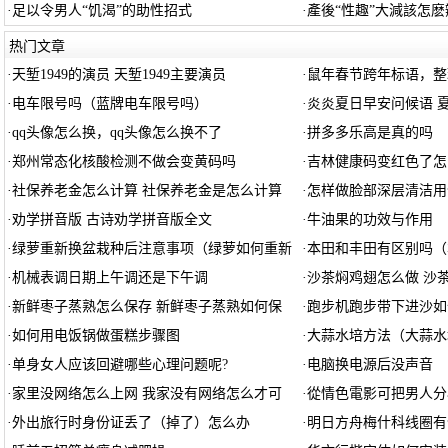
·
足以令男人“饥渴”的助性招式
·
產後“性趣”大減該怎麽
热门文章
·
天堑1949的演员 天堑1949主要演员
·
鼠年春节跨年标语，整理
·
电车限号吗（蓝牌电车限号吗）
·
炎炎夏日早安问候语 
·
qq头像怎么换，qq头像怎么换不了
·
拼多多乐高是真的吗
·
郑州常态化核酸检测不做会变黄码吗
·
吉林健康码变红色了怎
·
社保养老金怎么计算 社保养老金是怎么计算
·
怎样做脸部深层清洁用
·
劝学拼音版 古诗劝学拼音版全文
·
牛油果的功效与作用
·
绿萝重新换盆栽种后注意事项（绿萝如何重新
·
本田和丰田有区别吗（
·
机械表调日期上午调还是下午调
·
沙茶焖鸡翅怎么做 沙
·
新鲜枣子蒸熟怎么保存 新鲜枣子蒸熟如何保
·
跑步机跑步带下进沙如
·
如何用电饭锅做蛋糕步骤图
·
大蒜水培方法（大蒜水
·
单身女人应该回避哪些心理问题呢?
·
电脑换电源后没声音
·
家里没网络怎么上网 我家没有网络怎么才可
·
從情色電影可把男人分
·
外出旅行时身份证丢了（掉了）怎么办
·
明日方舟梅什科线圈有