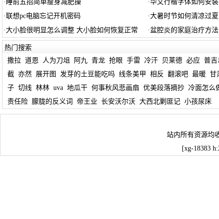
·
睡前五招简单瘦身减肥操
·
华文行楷字体如何安装
·
联想pc电脑忘记开机密码
·
大暑时节如何清凉过夏
·
大小脸很明显怎么调整 大小脸如何恢复正常
·
盆腔炎的家庭治疗方法
热门搜索
撒拉
道恩
人为刀俎
阿九
青龙
抢眼
手雷
冷汗
贝莱德
必应
普吉
截
亦然
展开图
发芽的土豆能吃吗
线条美甲
相反
翻滚吧
最暖
甘
子
切线
林林
uva
地瓜干
何事秋风悲画扇
优美段落摘抄
冷面怎么
责任险
朦胧的反义词
帝王业
长安沃尔沃
大西北剿匪记
小孩尿床
站内所有资源均
[xg-18383 