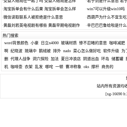
·
受益人结局在一起了吗 受益人结局是怎样
·
君子剑是什么意思 君
·
淘宝拆单会有什么后果 淘宝拆单会怎么样
·
win7可以升级win10吗
·
微信读取联系人被拒绝是什么意思
·
西葫芦为什么不宜生吃
·
黄磊刘若英电视剧有哪些 黄磊早期电视剧作
·
辛巴巴巴鲁给啦是什么歌
热门搜索
word背景颜色
小豪
日立n4000
玻璃材质
惨不忍睹的意思
咖啡减肥
啊
纪晓波
琉璃中
鹅绒被
排外
nado
菜心怎么做好吃
软件升级
为
删
代理人战争
洞穴探险
加法
夏日冲浪店
阴道出血
环岛
储蓄罐
机
咖啡壶
衣架
乱发
哪咤
一顿
曹冲称象
oks
撑杆
商务的
站内所有资源均
[xg-16690 