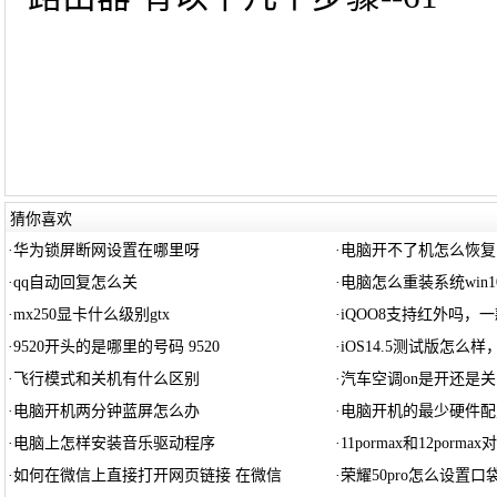
猜你喜欢
·
华为锁屏断网设置在哪里呀
·
电脑开不了机怎么恢复
·
qq自动回复怎么关
·
电脑怎么重装系统win1
·
mx250显卡什么级别gtx
·
iQOO8支持红外吗，
·
9520开头的是哪里的号码 9520
·
iOS14.5测试版怎么样，
·
飞行模式和关机有什么区别
·
汽车空调on是开还是关
·
电脑开机两分钟蓝屏怎么办
·
电脑开机的最少硬件配
·
电脑上怎样安装音乐驱动程序
·
11pormax和12pormax对
·
如何在微信上直接打开网页链接 在微信
·
荣耀50pro怎么设置