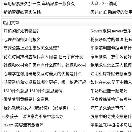
·
车用尿素多久加一次 车辆尿素一般多久
·
大众cc2.0t油耗
·
新纳智捷u5真实油耗
·
奥迪a4l自动启停的使用
热门文章
·
汗蒸的好处有哪些？
·
Novera歌词 novera
·
心理咨询师如何报名
·
粉皮炒腐竹的做法 粉
·
高速公路上发生事故怎么处理？
·
东南菱利面包缺点是什
·
花点时间推出虚拟代言人阿喜 在元宇宙开设
·
家里餐桌上放什么花好
·
社保和农村合作医疗有什么区别，社保和农村
·
绝地求生怎么玩人机模
·
心理学在做用研与交互时最大的优势是什么
·
江阴租房补贴去哪里办
·
鸿蒙系统和安卓系统哪个更好，哪一款运行起
·
如何在word简历中插
·
1619什么意思 1619什么意思爱情
·
牛奶鸡蛋能一起吃吗
·
做梦梦到黄鳝是什么意思
·
健身教练资格证有哪些
·
我妈教我挑女人 (我妈说) （妈是神）（
·
汽车多久清洗节气门
·
6岁孩子上课注意力不集中怎么办
·
股票中的寻找支撑是什
·
takami美容液有激素吗
·
苹果盆栽种植技术与注