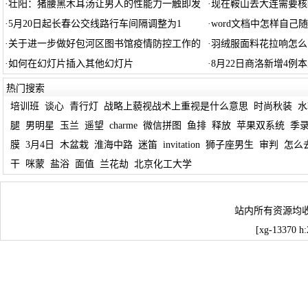
·
壮阳：猪腰黑木耳汤让男人的性能力一触即发
·
现在鞍山去大连需要核
·
5月20日起长春公交线路行车间隔调整为1
·
word文档中怎样自己
·
关于进一步做好包河区图书馆疫情防控工作的
·
羽绒服面料花拉响怎么
·
如何在幻灯片插入其他幻灯片
·
8月22日商洛新增4例
热门搜索
培训班
谈心
青行灯
战略上藐视战术上重视是什么意思
时尚秋装
水
腿
男明星
玉兰
遥望
charme
微信拼图
鱼排
释放
苹果双系统
季
膜
3月4日
木盆栽
淮海中路
迷笛
invitation
狮子座男生
审判
怎么
干
咪蒙
盐浴
面值
兰花劫
北京化工大学
站内所有资源均
[xg-13370 