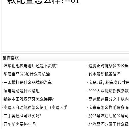
猜你喜欢
·
汽车钥匙换电池后还是不灵敏?
·
速腾正时链条多少公里
·
华晨宝马525加什么号机油
·
铃木发动机省油吗
·
三条横杠是什么品牌的汽车
·
宝马3系gt的车身尺寸
·
插电混动是什么意思
·
2020大众捷达新款参数
·
新款本田雅阁蓝牙怎么连接?
·
高速超速百分之十以内
·
奥迪a6自动驾驶怎么使用（奥迪a6手
·
宝来车怎么样毛病多吗
·
二手奥迪a4可以买吗?
·
加95号汽油后加92号
·
开车前需要热车吗
·
北汽昌河q7属于什么级别