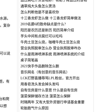
血压高吃什么食物好？有助于降血压的食物
通草炖大头鱼怎么煲汤
怎么判断他是不是喜欢你
十三香龙虾怎么做 十三香龙虾简单做法
水源。
2019名爵6的致命缺点是什么?
，复杂
阳历是农历还是新历 阳历简单介绍
芋头中间有点腐烂可以吃吗
牛肉土豆怎么烧，咖喱牛肉土豆怎么烧
营业执照脱审怎么办 营业执照脱审咋办
可以说
什么是雨淋喷淋系统 雨淋喷淋系统的介绍
桌子简笔画
2021快手作品删除怎么删
音乐网名（有创意的音乐网名）
LCK打野直播辱骂LPL粉丝，官方开出
题，有
用香皂洗头发会掉头发吗
自有住房是什么意思 什么是自有住房
菠菜保鲜储存方法 菠菜怎么保鲜
台和爬
时隔两年 又有大型外资银行申请基金重要
以想
轮胎跑气什么原因