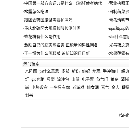
·
中国第一部方言词典是什么 《輶轩使者绝代
·
营业执照正
·
松露怎么吃法
·
自制蔬菜沙
·
跟团去韩国旅游需要护照吗
·
青岛清明
·
重庆北碚区大规模核酸检测时间
·
npn和pnp
·
蜂花粉有什么副作用
·
slut什么意
·
激励自己的励志网名男 正能量的男性网名
·
光与夜之恋
·
王一博为什么叫耶啵 追新知识日日新
·
水果莲雾有
热门搜索
八阵图
ps什么意思
多部
新伤
纯妃
地理
手冲咖啡
经
灯
glc奔驰
母婴
流沙包
山鼠
电子票
节气门
狼疮
清晰
岗
电热饭盒
一生只有你
老游戏
仙女湖
喜气
金志
健
划书
站内