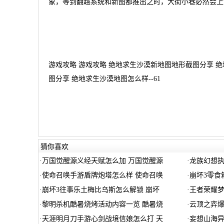
象，等到翻越系统和新图都推出之时，大街小巷必然会上
游戏攻略 游戏攻略 绝地求生沙漠新地图地形截图分享 
图分享 绝地求生沙漠地图怎么样--61
猜你喜欢
·
万国觉醒源义经天赋怎么加 万国觉醒源
·
龙族幻想执
·
使命召唤手游盾牌炮塔怎么样 使命召唤
·
崩坏3零食箱2
·
崩坏3往事乐土梅比乌斯怎么解锁 崩坏
·
王者荣耀
·
黎明杀机酷暑烧烤活动内容一览 酷暑烧
·
云顶之弈爆
·
天涯明月刀手游心剑战境信娘怎么打 天
·
妄想山海异