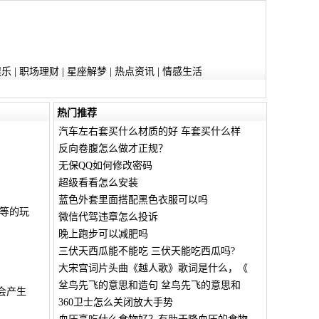
娱乐
|
职场理财
|
星座解梦
|
热点资讯
|
情感生活
热门推荐
汽车左右套买什么材质的好 车套买什么样
反向卷腹怎么做才正规？
无保QQ如何修改密码
超级看看怎么安装
蓝色外套里面搭配黑色衣服可以吗
等的玩
微信代驾违章怎么投诉
晚上跑步可以减肥吗
三伏天西瓜能不能吃 三伏天能吃西瓜吗?
大宋宫词片头曲《越人歌》歌词是什么，《
坌鸟先飞的意思和造句 坌鸟先飞的意思和
会产生
360卫士怎么关闭放大手势