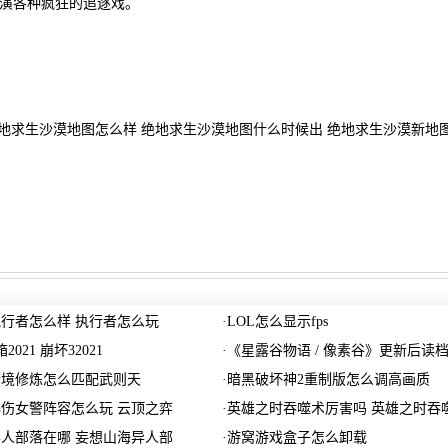
演各种疯狂的追逐戏。
绝地求生沙漠地图怎么样 绝地求生沙漠地图什么时候出 绝地求生沙漠新地
行者怎么样 执行者怎么玩
·
LOL怎么显示fps
021 崩坏32021
·
《星露谷物语 / 像素谷》更新后读
梦境修炼怎么匹配武则天
·
暗黑破坏神2重制版怎么调高画质
伤女警阵容怎么玩 云顶之弈
·
英雄之时吞噬术厉害吗 英雄之时吞
人部落在哪 妄想山海异人部
·
游窝游戏盒子怎么卸载