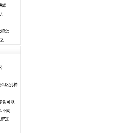
荣耀
方
木棍怎
之
好）
怎么区别种
零食可以
么不同
么解冻