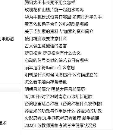
腾讯大王卡长期不用会怎样
玫瑰花和山楂片能一起泡水喝吗
华为手机模式设置在哪里 如何打开华为手
黄圣依和杨子合作的电视剧是哪部
关于毕加索的资料 毕加索的资料简介
使用粉底液要注意什么
图地形截
古人做生意诚信的名言
梦见松树 梦见松树有什么含义
心动的信号类似的综艺节目有哪些
qq幸运字符llanfair什么意思
明朝是什么时候 明朝是什么时候建立的
怎么看电脑内存条参数
明朝吕昶简介 明朝大臣吕昶简历
8月30日0时至24时南京市诊断新冠肺
台湾哪里适合种植（台湾种植什么农作物）
档
荞麦米的功效与作用是什么 荞麦米的功效
火影忍者OL手游忍考忍者推荐 新手前期
噬术
2022江苏教师资格考试考生健康状况报