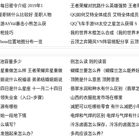
日密令介绍 2019年1
·
王者荣耀对抗路什么英雄强势 王者
圣职转什么比较好 圣职人物
·
QQ如何艾特全体成员 艾特全体成员
游ASVal暴击小熊怎么获
·
QQ飞车手游S8太空之星怎么获得 S
打枪技巧
·
我的世界木棍怎么合成（我的世界
boss位置地图分布一览
·
云顶之弈飓风VN阵容搭配分享 云顶
o电池容量多少
·
则怎么读 则的读音
星重做怎么样 王者荣耀弈星重做
·
蝴蝶兰要怎么养（蝴蝶兰怎么能养
姐说什么祝福语 弟弟结婚姐姐说
·
顶胯是什么意思 顶胯意思
四日是什么星座 十一月二十四日
·
翡翠水润和种水有什么区别（翡翠
领失业金（入口+步骤）
·
山西的衣服批发市场在哪里
来源有哪些
·
减肥可以吃哪些零食 有什么减肥小
开始一段地下情
·
电焊和气焊的区别 电焊与气焊有什
怎么填写？
·
冷冻卤面怎么保存，冷冻的卤面怎
头发翘起来怎么办？
·
多肉应该怎么养？