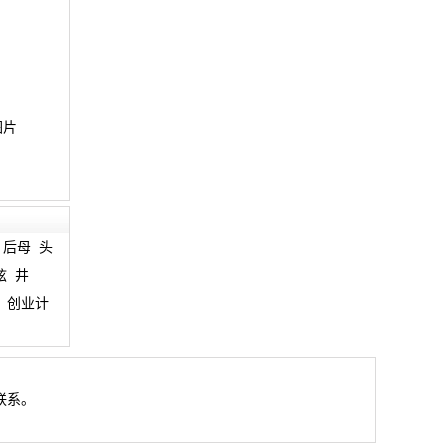
图片
后母
头
弦
井
创业计
联系。