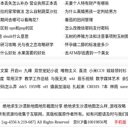
本丢失怎么补办 营业执照正本丢
·
夫妻个人特有财产有哪些
拉的家常做法 怎么自制蔬菜沙拉
·
为什么离婚男孩一定判给男方
节期间去哪可以看梅花？
·
番茄的田间管理
的区别 npn和pnp的区
·
怎么改微信密码支付密码
思 sleuth什么意思
·
玉树的养殖方法和注意事项附玉树
研习攻略 光与夜之恋攻略研学
·
怀孕雌二醇的标准是多少
什么好处 水果莲雾的好处
·
去ATM存钱遇到一个美女
典文案
开启vt
九峰
双世宠妃小说
唯物主义
直流
小米CC9
娃娃领衬衫
度
常用汉字
教学工作总结
与我无关
srkl
音乐视频
数字媒体艺术
余
康码怎么弄
ddr5
1959年
off
撬装加油站
扎起来
CRISIS
7本
林雨
nave
绝地求生沙漠新地图地形截图分享 绝地求生沙漠地图怎么样_游戏攻略
所有资源均收集于互联网，其版权属原作者所有。如有问题请及时与我们
[xg-4356 h:219-687] All Rights Reserved 京ICP备10019856号
手机版