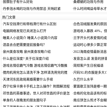
·
按摩肚子有什么好处
·
桑螵蛸的功效与作用
·
丹参泡水喝的功效与作用禁忌 天呐赶紧
·
什么时间喝益母草水才
热门文章
·
汽车空挡滑行和带档滑行有什么区别
·
白色羽绒服发黄的原因
·
电脑网络发现已关闭怎么打开
·
游戏收入暴跌 40%，
·
睡美人小说简介 睡美人小说简介内容
·
兰字开头代表爱情的成
·
泗县去合肥需要提前报备吗？
·
运动时心律多少算正常
·
泉州美食攻略 泉州美食攻略介绍
·
2022海南疫情最新消息
·
什么是位深度? 关于位深度介绍
·
发音怎么读 发音的拼
·
游戏名情侣霸气冷酷 游戏名情侣霸气冷酷推
·
简短客户生日祝福语
·
搅肉机用完怎么清洗干净 怎样清洗用完的搅
·
尺码XL的衣服是多大17
·
天津河东民政局离婚需要什么手续
·
久巴什么水平
·
西宁社保卡换卡手机上怎么操作？附图解流程
·
蒙面歌王张玮是哪一期
·
邓世昌的英雄事迹，世人对邓世昌的评价是怎
·
合格的化妆品该有的标
·
单身的人夜晚发的朋友圈句子
·
南瓜饼怎么煎才不会糊