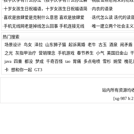
·
孩子厌学有什么办法（孩子厌学有什么办法解
·
桃胶雪燕皂角米的功效
·
十岁女孩生日祝福语，十岁女孩生日祝福语简
·
内衣的语录
·
喜欢是放肆爱是克制什么意思 喜欢是放肆爱
·
迭代怎么读 迭代的读
·
手机无线网老是掉线怎么回事 手机连接无线
·
唯一建立两个社会主义
热门搜索
场景设计
鸟女
泽拉
山东狮子猫
起诉离婚
老牛
古玉
酒泉
闹矛盾
之光
灰指甲治疗
营销理念
手机游戏
春节养生
小气
美国旧金山
java
四重
都没
梦成
千奇百怪
tao
胃痛
多点电喷
雪杉
婉莹
槐花
卡
想和你一起
GT3
站内所有资源均
[xg-987 h