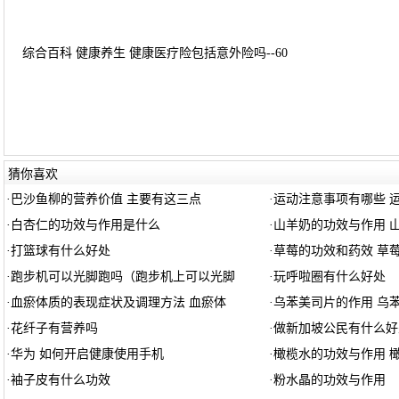
综合百科 健康养生 健康医疗险包括意外险吗--60
猜你喜欢
·
巴沙鱼柳的营养价值 主要有这三点
·
运动注意事项有哪些 
·
白杏仁的功效与作用是什么
·
山羊奶的功效与作用 
·
打篮球有什么好处
·
草莓的功效和药效 草
·
跑步机可以光脚跑吗（跑步机上可以光脚
·
玩呼啦圈有什么好处
·
血瘀体质的表现症状及调理方法 血瘀体
·
乌苯美司片的作用 乌
·
花纤子有营养吗
·
做新加坡公民有什么好
·
华为 如何开启健康使用手机
·
橄榄水的功效与作用 
·
袖子皮有什么功效
·
粉水晶的功效与作用