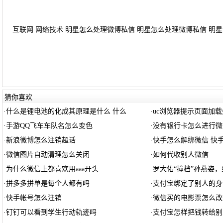
互联网 网络技术 明星怎么处理微博私信 明星怎么处理微博私信 明星会
猜你喜欢
·
什么是锂电池的化成其原理是什么 什么
·
uc浏览器提示页面加载
·
手游QQ飞车车队名怎么变色
·
没有银行卡怎么进行微
·
新浪微博怎么注销超话
·
快手怎么解绑微信 快
·
微信图片自动清理怎么关闭
·
如何代收别人微信
·
为什么微信上都喜欢用aaa开头
·
罗大佑“撞档”孙燕姿
·
拼多多拼单是每个人都有吗
·
支付宝绑定了别人的身
·
快手帐号怎么注销
·
微信买的电影票怎么改
·
钉钉可以看到学生行动轨迹吗
·
支付宝怎样把钱转给别