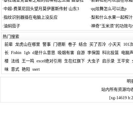
·
泰拉瑞亚克鲁斯之眼的召唤物怎么做 做泰拉
·
新鲜枇杷可以放在冰箱
·
中超-费莱尼回头望月莫伊塞斯传射 山东3
·
qq炫舞怎么可以连p
·
指纹识别器插在电脑上没反应
·
梨和什么水果一起榨汁
·
油焖茄子
·
神奇“玉米须”的功效与
热门搜索
前辈
龙虎山在哪里
警事
门德斯
卷子
结合
买了否冷
小天天
101
长
Fishin
1gb
d是什么意思
吸烟有害
自游
李保国
科比投篮
电脑
楼
法线
王一鸣
excel绝对引用
生在红旗下
大虫子
启示录
王平安
味
意式
艳阳
ssert
明
站内所有资源均
[xg-14619 