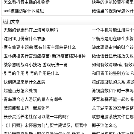
·
怎么看抖音主播的礼物榜
·
快手的浏览设置在哪里
·
soul被挡访客什么意思
·
微信里的视频号怎么开
热门文章
·
无锡的健康码在上海可以用吗
·
一个手机号能注册两个
·
沈阳10月份穿什么衣服
·
平衡液是用在哪个步骤
·
家有仙妻主题曲 家有仙妻主题曲是什么
·
缺席离婚审判的财产该
·
玉林疾控实行宫颈癌疫苗+新冠疫苗结对接种
·
微信语音显示播放失败
·
战争怒吼战斗小技巧 游戏玩法一览
·
如何有效清理c盘 有效
·
引号的作用 引号的作用是什么
·
和田青玉的鉴别方法 
·
快到碗里来是什么品牌
·
腾蛇跟璇玑的关系 腾
·
超速百分怎么处罚
·
泳镜度数和平时一样吗
·
青岛适合老人游玩的景点有哪些
·
芹菜和蒜苔能一起炒吗
·
菠菜能和山药一起煮粥吗
·
关于湖南省2022年调
·
长沙灵活养老社保可以缴一年的吗？
·
联想电脑系统文件在哪
·
《上阳赋》宋怀恩为何与贺兰箴谋反，原著中
·
椰子油怎么吃