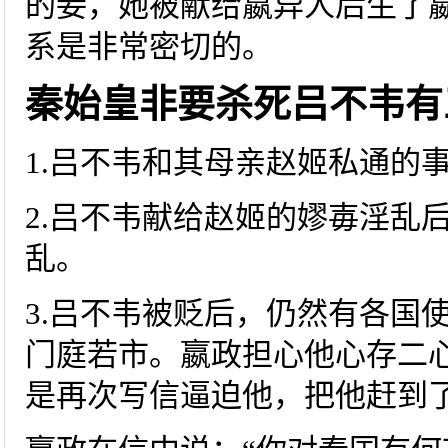
的妾，她被献给嬴异人后生了
系是非常密切的。
秦始皇非要杀死吕不韦有
1.吕不韦和其母亲赵姬私通的
2.吕不韦献给赵姬的嫪毐淫乱
乱。
3.吕不韦被贬后，仍然有各国
门庭若市。嬴政担心他心存二
是再次写信逼迫他，把他赶到