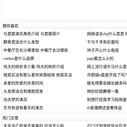
猜你喜欢
·
与君歌演员角色介绍 与君歌简介
·
网络语言rbq什么意思 
·
颧骨宽适合什么发型
·
千与千寻有彩蛋吗
·
中餐厅在长沙哪里拍 中餐厅去过哪些
·
帅子开心什么电视
·
coekac是什么品牌
·
papi酱怎么火的
·
伟大的转折多少集 伟大的转折介绍
·
网上流行语牛马什么意
·
他其实没有那么爱你宋茜结局 他其实没
·
许蔚插u盘是开挂了吗
·
亲爱的热爱的杀青时间
·
脱毛喷雾会越长越多吗
·
头发厚适合剪哪款短发
·
林妙妙跳舞哪一集
·
功夫梦的演员
·
别想打扰我学习结局是
·
岁月有迹有春天的演员
·
tb是潮牌还是奢侈品
热门文章
·
天灸治乙肝是不是真的 应该怎么贴
·
户口迁到学校毕业后怎