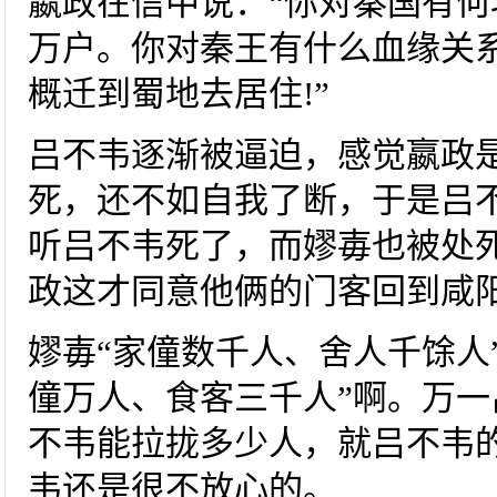
嬴政在信中说：“你对秦国有何
万户。你对秦王有什么血缘关
概迁到蜀地去居住!”
吕不韦逐渐被逼迫，感觉嬴政
死，还不如自我了断，于是吕
听吕不韦死了，而嫪毐也被处
政这才同意他俩的门客回到咸
嫪毐“家僮数千人、舍人千馀人
僮万人、食客三千人”啊。万
不韦能拉拢多少人，就吕不韦
韦还是很不放心的。