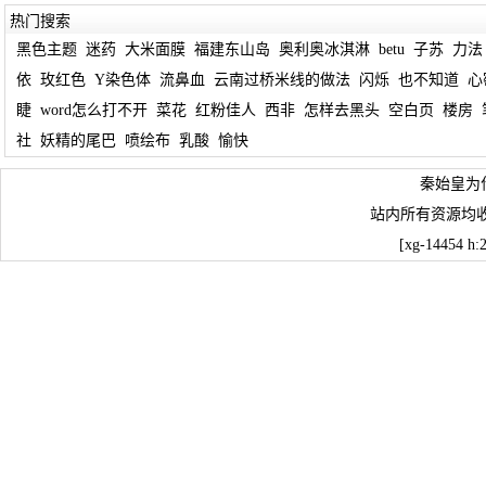
热门搜索
黑色主题
迷药
大米面膜
福建东山岛
奥利奥冰淇淋
betu
子苏
力法
依
玫红色
Y染色体
流鼻血
云南过桥米线的做法
闪烁
也不知道
心
睫
word怎么打不开
菜花
红粉佳人
西非
怎样去黑头
空白页
楼房
社
妖精的尾巴
喷绘布
乳酸
愉快
秦始皇为
站内所有资源均
[xg-14454 