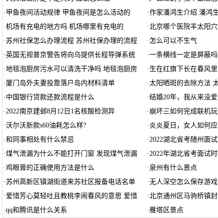
·
甲鱼夜间活动规律 甲鱼夜间是怎么活动的
·
作家潘鸿生介绍 潘鸿
·
机场有充电的地方吗 机场哪里有充电的
·
北京哪个医院丰太阳穴
·
苏州社保怎么办理流程 苏州社保办理的流程
·
怎么可以不生气
·
英国无视普京警告将向乌提供长程导弹系统
·
一条横线一定是屏蔽吗
·
地毯泡厨房污水可以清洗干净吗 地毯泡厨房
·
生在红旗下长在春风里
·
厦门岛外夫妻投靠落户岛内材料清单
·
太阳晒斑的去除方法 
·
中国银行贷款还款流程是什么
·
结婚20年，我从来没
·
2022南京建邺8月12日1名核酸检测异
·
崩坏三如何完成联机玩
·
沃尔沃新款s60油耗怎么样?
·
炎炎夏日，女人如何应
·
和同事相处有什么禁忌
·
2022湖北省考随州面
·
煤气泄漏为什么不能打开门窗 发现煤气泄漏
·
2022年湖北省考面试
·
鸡眼膏的正确使用方法是什么
·
泉州有什么景点
·
苏州高新区镇湖街道来苏社区报备电话名单
·
无人深空怎么保存游戏
·
爱惜芳心莫轻吐且教桃李闹春风的意思 爱惜
·
北京通州区马驹桥镇封
·
qq和腾讯是什么关系
·
雁塔区景点