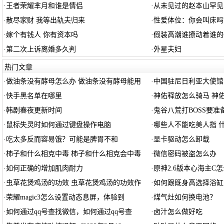
·
王者荣耀芈月和谁是情侣
·
从未见过的赵本山罕见
·
散尽家财 我等出轨夫归来
·
性爱体位：你会叫床吗
·
嫁个有钱人 你有资本吗
·
假装高潮谁撩动着谁的
·
第二次上诉离婚多久判
·
外星夫妇
热门文章
·
做油条没有酵母怎么办 做油条没有酵母能用
·
中国驻尼日利亚大使馆
·
快手黑名单在哪里
·
神佑释放怎么骑马 神
·
韩剧春夜更新时间
·
鬼谷八荒打BOSS要准
·
鼠标失灵时如何通过键盘操作电脑
·
哪些人不能吃美人指 
·
吃太多反而容易饿？可能是脾胃不和
·
显卡驱动怎么卸载
·
柿子和什么相克中毒 柿子和什么相克会中毒
·
微信密码被盗怎么办
·
如何正确的增加肌肉耐力
·
原神2.6版本心海主C怎么
·
虫草花煲鸡汤的功效 虫草花煲鸡汤的功效作
·
如何跟既身高选择浴缸
·
荣耀magic3怎么设置动态息屏，体验到
·
煤气灶如何换电池？
·
如何通过qq号查找微信，如何通过qq号查
·
卤汁怎么做好吃