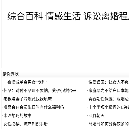
综合百科 情感生活 诉讼离婚程序
猜你喜欢
·
一夜情成单身男女“专利”
·
性爱误区：让女人不爽
·
怀孕：对付不孕症不要怕，受孕小妙招来
·
家庭暴力不给户口本能
·
老板嫌妻子冷淡竟找我填床
·
青春期性保健：戒烟忌
·
唯品会在会员生日时有什么福利吗
·
十个半短小精悍的H笑
·
木匠想巧的故事
·
四腳朝天
·
女性必读：流产知识手册
·
离婚时如何分得较多的