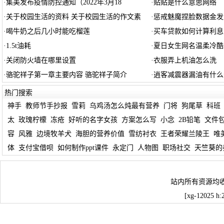
·
集美发布疫情防控通知（2022年3月18
·
贴贴是什么意思网络
·
关于校园生活的资料 关于校园生活的作文素
·
惩戒魅魔捏脸数据金发
·
喝牛奶之后几小时能吃榴莲
·
买车贷款如何计算利息
·
1.5t油耗
·
夏日女生网名温柔冷酷
·
关闭防火墙在哪里设置
·
衣服弄上机油怎么洗
·
骆驼祥子第一章主要内容 骆驼祥子简介
·
逍客减震器漏油有什么
热门搜索
神手
教师节手抄报
雪莉
乌鸡汤怎么炖最有营养
门将
狗尾草
科班
太
玫瑰柠檬
冻疮
好听的名字女孩
方案怎么写
小念
2B铅笔
文件
容
风雅
边境牧羊犬
海胆的营养价值
雪纺衬衣
王者荣耀兰陵王
唯
体
支付宝借呗
如何制作ppt课件
永定门
人物图
职场社交
天竺葵的
站内所有资源均
[xg-12025 