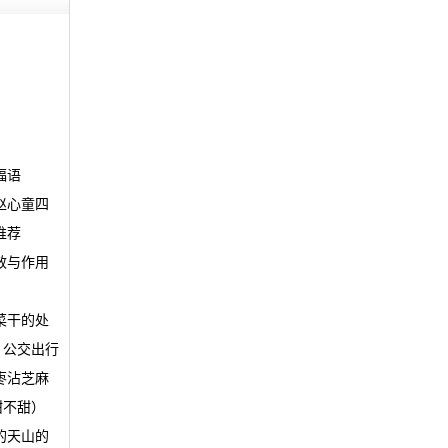
福语
赵心童四
推荐
效与作用
菜干的处
、公交出行
枣沾芝麻
甜不甜）
的天山的