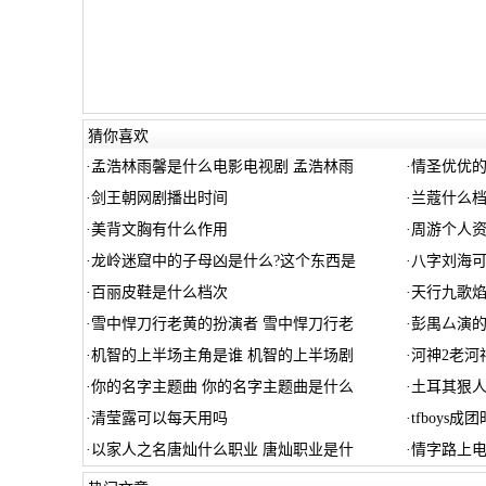
猜你喜欢
·
孟浩林雨馨是什么电影电视剧 孟浩林雨
·
情圣优优
·
剑王朝网剧播出时间
·
兰蔻什么
·
美背文胸有什么作用
·
周游个人
·
龙岭迷窟中的子母凶是什么?这个东西是
·
八字刘海
·
百丽皮鞋是什么档次
·
天行九歌焰
·
雪中悍刀行老黄的扮演者 雪中悍刀行老
·
彭禺厶演
·
机智的上半场主角是谁 机智的上半场剧
·
河神2老河
·
你的名字主题曲 你的名字主题曲是什么
·
土耳其狠人
·
清莹露可以每天用吗
·
tfboys成
·
以家人之名唐灿什么职业 唐灿职业是什
·
情字路上电