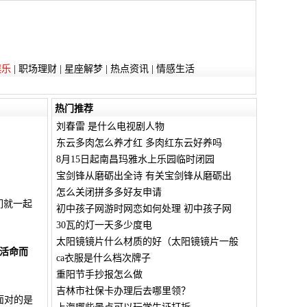
娱乐
|
职场理财
|
星座解梦
|
热点资讯
|
情感生活
热门推荐
刘春雷 是什么电视剧人物
东云多肉怎么养才红 多肉红东云好养吗
8月15日起南昌玛雅水上乐园临时闭园
宝剑锋从磨砺出全诗 有关宝剑锋从磨砺出
怎么关闭拼多多好友申请
们就一起
初中孩子网游时网恋如何处理 初中孩子网
30瓦的灯一天多少度电
太阳镜镜片什么材质的好（太阳镜镜片一般
活命而
ca衣服是什么档次牌子
重阳节手抄报怎么做
吉林市社保卡办理后去哪里领？
面对的是