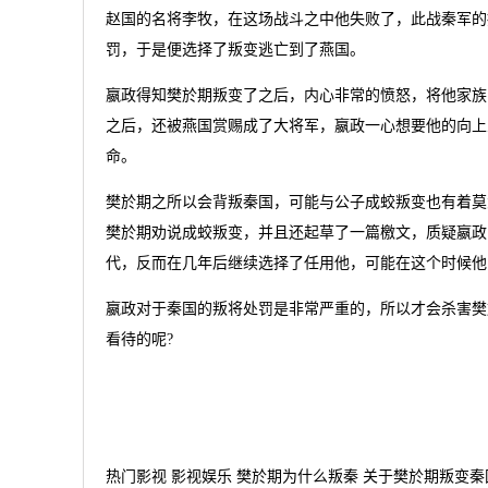
赵国的名将李牧，在这场战斗之中他失败了，此战秦军的
罚，于是便选择了叛变逃亡到了燕国。
嬴政得知樊於期叛变了之后，内心非常的愤怒，将他家族
之后，还被燕国赏赐成了大将军，嬴政一心想要他的向上
命。
樊於期之所以会背叛秦国，可能与公子成蛟叛变也有着莫
樊於期劝说成蛟叛变，并且还起草了一篇檄文，质疑嬴政
代，反而在几年后继续选择了任用他，可能在这个时候他
嬴政对于秦国的叛将处罚是非常严重的，所以才会杀害樊
看待的呢?
热门影视 影视娱乐 樊於期为什么叛秦 关于樊於期叛变秦