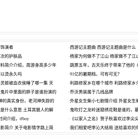
的饰演者
·
西游记主题曲 西游记主题曲是什么
档次的护肤品
·
杨家为何做不了江山 杨家做不了江
资料简介介绍，周游身高多少年
·
跳票五年，古天乐终于带来了他的
可以烫永久吗
·
91亿的暑期档，可有可无？
灵姬被血衣侯睡了哪一集 天
·
利路修家乡在哪个城市 利路修家乡
的鬼片中里面的胖子是谁扮演的
·
乔沃男装属于几线品牌
神的真实身份，老河神失踪的
·
外星女生柴小七剧情介绍 外星女生
是什么意思 土耳其狠人的解
·
鬼吹灯之龙岭迷窟绣花鞋是谁的，
团时间介绍，tfboy
·
《以家人之名》贺子秋喜欢过李尖尖
影简介 关于电影情字路上简
·
我们相爱吧李沁大结局 送给喜欢的