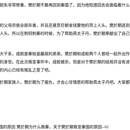
损失非常惨重，樊於期不敢再回到秦国了，因为他知道回去会面临着什么
的父母宗族全部杀害，并且还悬赏巨额金钱要他的项上人头。樊於期逃到
人头，所以在荆轲刺秦的时候，为了帮助燕太子丹，樊於期奉献出了自己
大干系，成蛟是秦始皇嬴政的弟弟，樊於期和成蛟两个人曾经一起外出作
的身世。在此次叛变事件中，成蛟被杀，但是对于樊於期的结局并没有进
的内心已经有叛乱之意了吧。
於期家族人，樊於期为了报仇，才会心甘情愿的帮助燕太子丹吧。大家都
国的原因 樊於期为什么叛秦，关于樊於期叛变秦国的原因--61