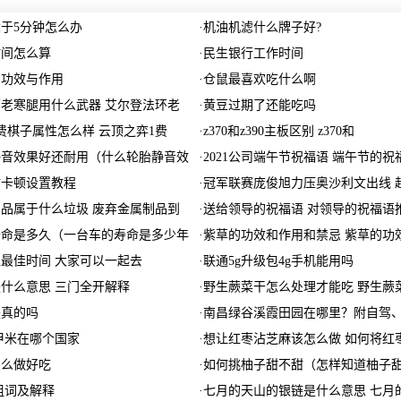
于5分钟怎么办
·
机油机滤什么牌子好?
时间怎么算
·
民生银行工作时间
的功效与作用
·
仓鼠最喜欢吃什么啊
老寒腿用什么武器 艾尔登法环老
·
黄豆过期了还能吃吗
费棋子属性怎么样 云顶之弈1费
·
z370和z390主板区别 z370和
静音效果好还耐用（什么轮胎静音效
·
2021公司端午节祝福语 端午节的祝
防卡顿设置教程
·
冠军联赛庞俊旭力压奥沙利文出线 
品属于什么垃圾 废弃金属制品到
·
送给领导的祝福语 对领导的祝福语
寿命是多久（一台车的寿命是多少年
·
紫草的功效和作用和禁忌 紫草的功
最佳时间 大家可以一起去
·
联通5g升级包4g手机能用吗
什么意思 三门全开解释
·
野生蕨菜干怎么处理才能吃 野生蕨
是真的吗
·
南昌绿谷溪霞田园在哪里？附自驾
甲米在哪个国家
·
想让红枣沾芝麻该怎么做 如何将红
怎么做好吃
·
如何挑柚子甜不甜（怎样知道柚子
组词及解释
·
七月的天山的银链是什么意思 七月