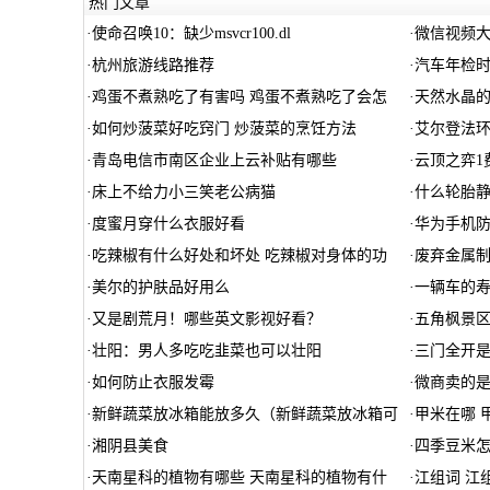
热门文章
·
使命召唤10：缺少msvcr100.dl
·
微信视频大
·
杭州旅游线路推荐
·
汽车年检
·
鸡蛋不煮熟吃了有害吗 鸡蛋不煮熟吃了会怎
·
天然水晶
·
如何炒菠菜好吃窍门 炒菠菜的烹饪方法
·
艾尔登法环
·
青岛电信市南区企业上云补贴有哪些
·
云顶之弈1
·
床上不给力小三笑老公病猫
·
什么轮胎
·
度蜜月穿什么衣服好看
·
华为手机
·
吃辣椒有什么好处和坏处 吃辣椒对身体的功
·
废弃金属制
·
美尔的护肤品好用么
·
一辆车的
·
又是剧荒月！哪些英文影视好看？
·
五角枫景区
·
壮阳：男人多吃吃韭菜也可以壮阳
·
三门全开是
·
如何防止衣服发霉
·
微商卖的
·
新鲜蔬菜放冰箱能放多久（新鲜蔬菜放冰箱可
·
甲米在哪 
·
湘阴县美食
·
四季豆米
·
天南星科的植物有哪些 天南星科的植物有什
·
江组词 江