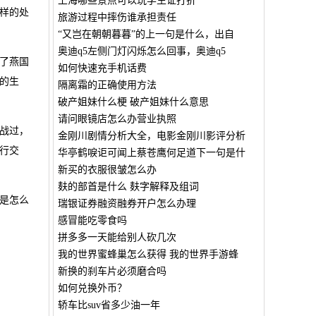
上海哪些景点可以玩学生证打折
样的处
旅游过程中摔伤谁承担责任
“又岂在朝朝暮暮”的上一句是什么，出自
奥迪q5左侧门灯闪烁怎么回事，奥迪q5
了燕国
如何快速充手机话费
的生
隔离霜的正确使用方法
破产姐妹什么梗 破产姐妹什么意思
请问眼镜店怎么办营业执照
战过，
金刚川剧情分析大全，电影金刚川影评分析
行交
华亭鹤唳讵可闻上蔡苍鹰何足道下一句是什
新买的衣服很皱怎么办
麸的部首是什么 麸字解释及组词
是怎么
瑞银证券融资融券开户怎么办理
感冒能吃零食吗
拼多多一天能给别人砍几次
我的世界蜜蜂巢怎么获得 我的世界手游蜂
新换的刹车片必须磨合吗
如何兑换外币？
轿车比suv省多少油一年