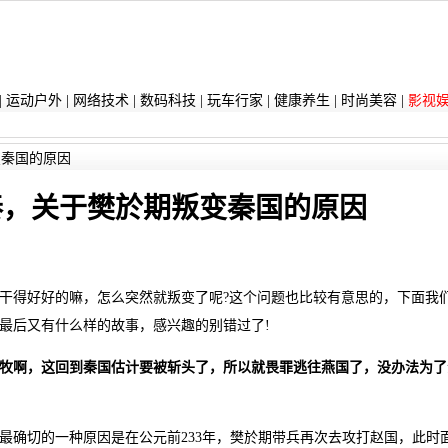
|
运动户外
|
网络技术
|
数码科技
|
玩车行家
|
健康养生
|
时尚美容
|
影视
变秦国的原因
秦，关于樊於期叛变秦国的原因
干得好好的嘛，怎么突然就叛变了呢?这个问题也比较有意思的，下面我
最后又有什么样的故事，感兴趣的别错过了!
牧啊，这回到秦国估计要被斩头了，所以就畏罪逃往燕国了，没办法为了
最确切的一种原因是在公元前233年，樊於期带兵再次去攻打赵国，此时