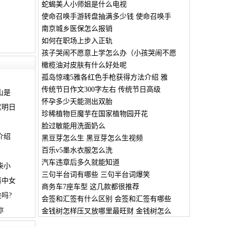
蛇蝎美人小师姐是什么电视
使命召唤手游转盘抽满多少钱 使命召唤手
南京城乡医保怎么报销
如何在职场上步入正轨
孩子哭闹不愿意上学怎么办（小孩哭闹不愿
橄榄油对皮肤有什么好处呢
孤岛惊魂5雅各红色手枪获得方法介绍 雅
传统节日作文300字左右 传统节日高级
山是
怀孕多少天能测出双胎
《明日
珍稀植物巨魔芋在国家植物园开花
脸过敏能用洗面奶么
介绍
黑豆芽怎么生 黑豆芽怎么生视频
百乐v5墨水衣服怎么洗
汽车违章后多久就能知道
柴小
三句半台词有哪些 三句半台词爆笑
墓中女
商务车7座车型 这几款都很推荐
吗?
会签和汇签有什么区别 会签和汇签有哪些
你
金钱树怎样压叉放哪里最旺财 金钱树怎么