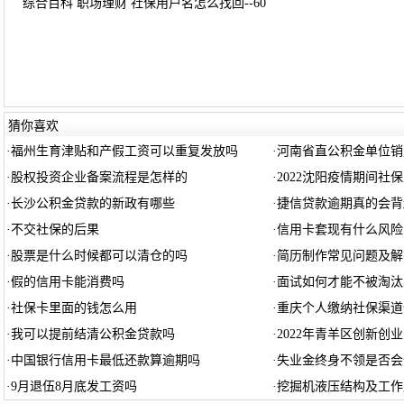
综合百科 职场理财 社保用户名怎么找回--60
猜你喜欢
·
福州生育津贴和产假工资可以重复发放吗
·
河南省直公积金单位销
·
股权投资企业备案流程是怎样的
·
2022沈阳疫情期间社
·
长沙公积金贷款的新政有哪些
·
捷信贷款逾期真的会背
·
不交社保的后果
·
信用卡套现有什么风险
·
股票是什么时候都可以清仓的吗
·
简历制作常见问题及解
·
假的信用卡能消费吗
·
面试如何才能不被淘汰
·
社保卡里面的钱怎么用
·
重庆个人缴纳社保渠道
·
我可以提前结清公积金贷款吗
·
2022年青羊区创新创
·
中国银行信用卡最低还款算逾期吗
·
失业金终身不领是否会
·
9月退伍8月底发工资吗
·
挖掘机液压结构及工作