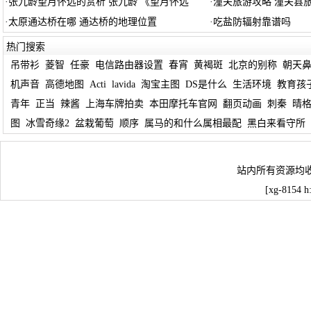
·
张九龄望月怀远的赏析 张九龄 《望月怀远
·
潼关旅游攻略 潼关县
·
太原通达桥在哪 通达桥的地理位置
·
吃盐防辐射靠谱吗
热门搜索
吊带衫
菱智
任豪
电信路由器设置
春宵
黄褐斑
北京的别称
朝天
机声音
高德地图
Acti
lavida
淘宝主图
DS是什么
生活环境
教育孩
青年
正当
辣酱
上海车牌拍卖
本田摩托车官网
翻页动画
刺秦
晴
图
冰雪奇缘2
盆栽葡萄
顺序
属马的和什么属相最配
黑白来看守所
站内所有资源均
[xg-8154 