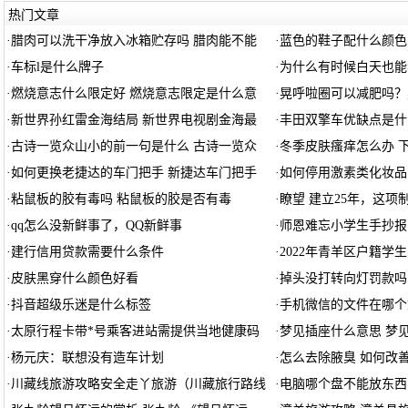
热门文章
·
腊肉可以洗干净放入冰箱贮存吗 腊肉能不能
·
蓝色的鞋子配什么颜色
·
车标l是什么牌子
·
为什么有时候白天也能
·
燃烧意志什么限定好 燃烧意志限定是什么意
·
晃呼啦圈可以减肥吗？
·
新世界孙红雷金海结局 新世界电视剧金海最
·
丰田双擎车优缺点是什
·
古诗一览众山小的前一句是什么 古诗一览众
·
冬季皮肤瘙痒怎么办 
·
如何更换老捷达的车门把手 新捷达车门把手
·
如何停用激素类化妆品
·
粘鼠板的胶有毒吗 粘鼠板的胶是否有毒
·
瞭望 建立25年，这项
·
qq怎么没新鲜事了，QQ新鲜事
·
师恩难忘小学生手抄报
·
建行信用贷款需要什么条件
·
2022年青羊区户籍学
·
皮肤黑穿什么颜色好看
·
掉头没打转向灯罚款吗
·
抖音超级乐迷是什么标签
·
手机微信的文件在哪个
·
太原行程卡带*号乘客进站需提供当地健康码
·
梦见插座什么意思 梦
·
杨元庆：联想没有造车计划
·
怎么去除腋臭 如何改
·
川藏线旅游攻略安全走丫旅游（川藏旅行路线
·
电脑哪个盘不能放东西