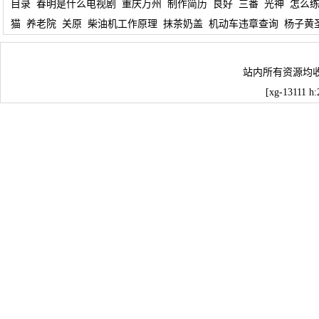
目录
春明是什么电视剧
重庆万州
制作简历
良好
三番
光神
怎么
猫
养老院
关原
柴油机工作原理
抹茶奶盖
机动车违章查询
杨子黄
站内所有资源均
[xg-13111 