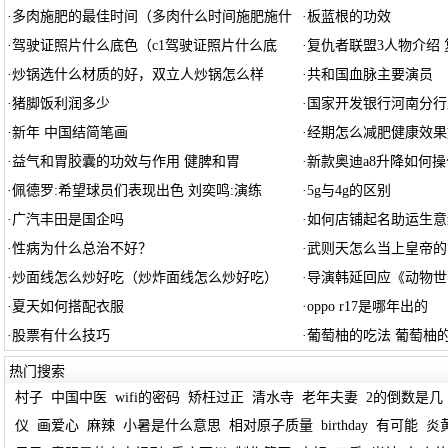
·
多肉施肥的最佳时间（多肉什么时间施肥施什
·
板蓝根的功效
·
驾驶证照片什么底色（c1驾驶证照片什么底
·
复仇者联盟3人物介绍 
·
炒锅选什么材质的好，双立人炒锅怎么样
·
共和国血脉主要演员
·
猪脚饭利润多少
·
国家开发银行河南分行
·
新年 中国结简笔画
·
经期怎么减肥健康效果
·
益气和胃胶囊的功效与作用 健脾和胃
·
新款奥迪a8升降如何操
·
佩德罗:希望球员们表现出色 刘奕鸣:演练
·
5g与4g的区别
·
广汽丰田是国企吗
·
如何店铺起名助运生意
·
性病为什么总治不好？
·
武则天怎么当上皇帝的
·
炒面线怎么炒好吃（炒炸面线怎么炒好吃）
·
导演韩延回应《动物世
·
夏天如何搭配衣服
·
oppo r17是哪年出的
·
股票有什么技巧
·
葡萄柚的吃法 葡萄柚
热门搜索
村子
中国中医
wifi的密码
矫枉过正
清水寺
老年夫妻
2的倒数是几
仪
画爱心
麻辣
小暑是什么意思
相对原子质量
birthday
有可能
炎