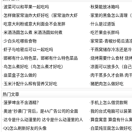
·
波菜可以和苹果一起吃吗
·
秋葵能放冰箱吗
·
怎样做家常油炸大虾好吃（家常油炸大虾
·
家里的黑鱼怎么清理（
·
吃意大利粉或意大利面会不会发胖
·
什么是过道饭
·
米酒汤圆怎么煮 米酒汤圆如何煮
·
吃芒果会长胖吗
·
少白头吃哪些食物
·
家常菜-青椒炒荀瓜清
·
虾子与哈密瓜可以一起吃吗
·
干燕窝储存冷冻还是冷
·
邯郸有什么特色菜，邯郸有什么特色菜品
·
烧烤需要什么食材 烧
·
鸟怎么煮好吃（鸟怎么煮才好吃）
·
凉面可以放多久（自己
·
韭菜盒子怎么做的
·
肉干蒸多久才会熟 肉
·
玉米汁配什么榨有营养又好吃
·
猪肥肉怎么做好吃
热门文章
·
菠萝啤含不含酒精？
·
手机上怎么借贷款啊
·
奥迪“抄袭门”背后，是4A广告公司的全面
·
我的台式电脑可以装第
·
达令是什么动漫里的 达令是什么动漫里的人
·
算盘寓意 算盘有什么
·
QQ怎么刷新好友的头像
·
白菜炖豆腐怎么做好吃