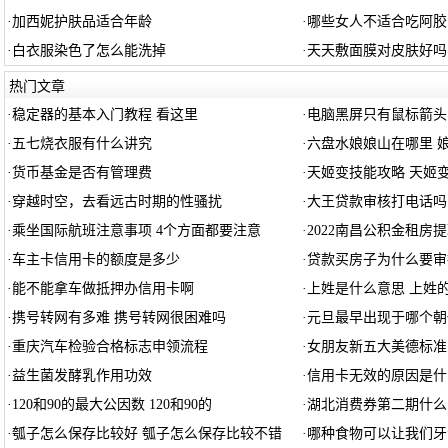
·
加西妮护肤品适合年龄
·
哪些女人不适合吃阿胶
·
白衣服染色了怎么能洗掉
·
天天敷面膜对皮肤好吗
热门文章
·
稳定器的基本入门教程 看这里
·
电脑黑屏只有鼠标箭头
·
五七烧衣服有什么讲究
·
六盘水娘娘山在哪里 
·
货币基金是否有管理费
·
天姬变技能攻略 天姬
·
穿越时空，去看远古时期的性骚扰
·
大王贷款审核打电话吗
·
乘坐国际航班注意事项 4个方面都要注意
·
2022南昌公积金租房
·
车主卡信用卡的额度是多少
·
贷款买房子为什么要审
·
能不能拿车做抵押办信用卡啊
·
上姓是什么意思 上姓
·
携号转网有多难 携号转网很困难吗
·
元旦最早出现于哪个朝
·
重庆汽车检验合格标志申领流程
·
女朋友新五大美德标准
·
益生菌发酵乳作用功效
·
信用卡无效的原因是什
·
120和90的最大公因数 120和90的
·
湖北消费券第二期什么
·
瓠子怎么保存比较好 瓠子怎么保存比较不错
·
哪种食物可以让我们牙