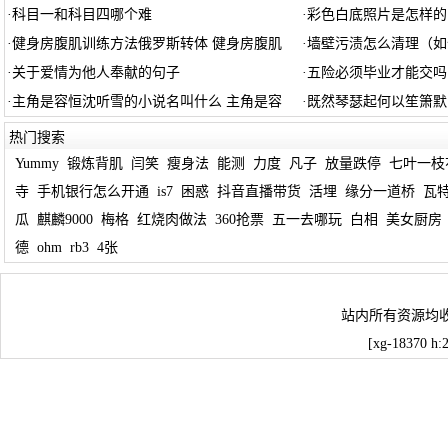
·
科目一和科目四哪个难
·
彩色白底照片是怎样的
·
健身房腹肌训练方法俄罗斯转体 健身房腹肌
·
墙壁污渍怎么清理（如
·
关于爱情为他人奉献的句子
·
五险必须毕业才能交吗
·
主角是容恒沈听雪的小说名叫什么 主角是容
·
既然琴瑟起何以笙箫默
热门搜索
Yummy
锻炼背肌
闫笑
瘦身法
能测
力度
凡子
放量跌停
七叶一枝
寺
手机银行怎么开通
is7
困惑
抖音直播带货
活埋
缘分一道桥
瓦
瓜
麒麟9000
梅格
红烧肉做法
360抢票
五一去哪玩
白相
美女厨房
德
ohm
rb3
4张
站内所有资源均
[xg-18370 