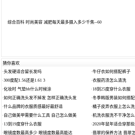
综合百科 时尚美容 减肥每天最多摄入多少千焦--60
猜你喜欢
·
头发硬适合留长发吗
·
牛仔衣如何搭配裤子
·
300度配1.56还是1.61 3
·
衣服药渍怎么清洗
·
化妆时 气垫bb什么时候涂
·
18到25度穿什么衣服
·
如何正确洗头发不掉发 怎样正确洗头发
·
冬季韩版男装如何搭配
·
什么品牌的衣服质感最好最舒适
·
橘子皮弄衣服上怎么洗
·
自己做美甲需要什么工具 自己怎么做美
·
机洗衣服洗不干净怎么
·
13到19度穿什么衣服
·
2020年鼠年适合穿那
·
眼镜度数最高多少 眼镜度数最高能达
·
翡翠的保养方法 翡翠