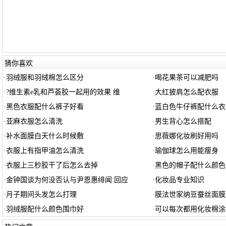
猜你喜欢
·
羽绒服和羽绒棉怎么区分
·
喝花果茶可以减肥吗
·
?维生素e乳和芦荟胶一起用的效果 维
·
大红披肩怎么配衣服
·
黑色衣服配什么裤子好看
·
蓝白色牛仔裤配什么衣
·
亚麻衣服怎么清洗
·
男生背心怎么搭配
·
补水面膜白天什么时候敷
·
思薇娜化妆刷好用吗
·
衣服上有指甲油怎么清洗
·
瑜伽球怎么用能瘦身
·
衣服上三秒胶干了后怎么去掉
·
黑色的帽子配什么颜色
·
金钟国谈为何没否认与尹恩惠绯闻:回应
·
化妆品专业知识
·
月子期间头发怎么打理
·
膜法世家纳豆蚕丝面膜
·
羽绒服配什么颜色围巾好
·
可以每次都用化妆棉涂