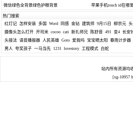
·
微信绿色全背景绿色护眼背景
·
苹果手机touch id在
热门搜索
红灯记
怎样安装
多国
Word
同感
金钻
建筑师
9月15日
柳宗元
头
摄像头怎么打开
开司米
cocoo
cati
新扎师兄
陈舒音
491
变4
长安
头接法
语音播报器
人民英雄
Goto
爱我吗
宝宝晒太阳
春雨计步器
男人
夸奖孩子
一马当先
1231
lovestory
工程模式
白蛇
站内所有资源均
[xg-10957