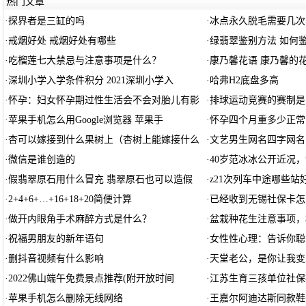
热门文章
·
探界者是三缸的吗
·
冰点永久脱毛需要几次
·
戒烟好处 戒烟好处有哪些
·
绿翡翠鉴别方法 如何
·
吃榴莲七大禁忌与注意事项是什么？
·
康乃馨花语 康乃馨的
·
深圳小学入学条件积分 2021深圳小学入
·
哈弗H2底盘多高
·
怀孕：妇女怀孕期过性生活会不会对胎儿有影
·
排球运动竞赛的赛制是
·
苹果手机怎么用Google浏览器 苹果手
·
怀孕四个月重多少正常
·
杏可以嫁接到什么果树上（杏树上能嫁接什么
·
文艺男生网名四字网名
·
微信是谁创造的
·
40岁范冰冰公开近况
·
假翡翠原石用什么冒充 翡翠原石也可以造假
·
z21次列车中途哪些站
·
2+4+6+…+16+18+20简便计算
·
已经收到无锡社保卡怎
·
做开内眼角手术麻醉方式是什么？
·
盆栽种花生注意事项，
·
祝福男朋友的新年语句
·
女性性心理：告诉你聪
·
删抖音视频有什么影响
·
天堂老公，是你让我变
·
2022佛山端午免费景点推荐(附开放时间
·
江苏生育三孩单位社保
·
苹果手机怎么删除无线网络
·
王嘉尔阿迪达斯同款鞋