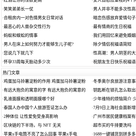
·
红酒让你的性欲更高
·
女人自慰应重视的4个
·
笑笑弟弟长一仗
·
男人并非不能多次性高
·
合租房内一对色情男女日常对话
·
暗恋伤感放弃爱情句子
·
最恶心的人兽杂交性行为
·
最有情商的生日祝福
·
蚂蚁和蜈蚣的情事
·
我们用回忆来避免婚姻
·
男人在床上如何努力才能够生儿子呢?
·
除夕情侣祝福语简短
·
您说几下就几下
·
性高潮：男人阴茎的大
·
怀孕33周每天胎动多少次
·
祝朋友生日快乐祝福语
热门文章
·
鸡蛋加马铃薯淀粉的作用 鸡蛋加马铃薯淀粉
·
冬季奥尔良旅游注意事
·
有远大抱负的寓意的字 有远大抱负的寓意的
·
钥匙断在锁孔怎么取出
·
乳液面膜和透明面膜哪个好
·
少年维特的烦恼简介 
·
泰国人办中国个人旅游签证怎么办
·
7月9日上海社会面新增
·
2种体位 让性爱免受身高影响
·
广州市居民健康档案有
·
区块链的下半场，与 NFT 无关
·
超市买的牛排要洗吗
·
苹果x手电筒不亮了怎么回事 苹果x手电
·
1688一键铺货到拼多多 