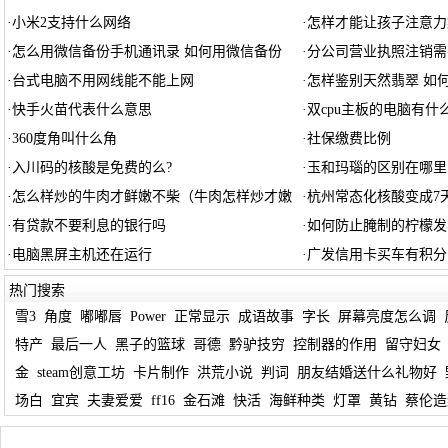
·
小米2支持什么网络
·
怎样才能让孩子注意力
·
怎么用微信备份手机通讯录 如何用微信备份
·
分公司营业执照注销需
·
台式电脑不用网线能不能上网
·
怎样鉴别天然翡翠 如
·
快手火苗代表什么意思
·
双cpu主板的电脑有什
·
360度角叫什么角
·
社保缴费比例
·
入川码的核酸是免费的么?
·
玉和玛瑙的区别在哪里
·
怎么样炒的牛肉才鲜嫩不柴（牛肉怎样炒才嫩
·
杭州常态化核酸变成7
·
有贷款不要利息的银行吗
·
如何防止腌制的柠檬发
·
电脑黑屏主机还在运行
·
广发信用卡买车有积分
热门搜索
雪3
角度
嘟嘟唇
Power
正常显示
成语故事
字长
屏幕亮度怎么调
特产
最后一人
黑子的篮球
哥德
黔驴技穷
控制器的作用
留守妇女
金
steam创意工坊
卡片制作
洪荒小说
判词
朋友结婚送什么礼物好
场白
宜宾
夫妻爱爱
ff16
金石滩
快活
海鲜种类
灯罩
黄钻
蔡伦造