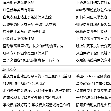
·
宽松毛衣怎么搭配呢
·
上衣怎么打结起来好看
·
红色新年美甲有哪些
·
orbis致臻粉底液怎么样
·
白色衣服上沾上奶茶渍怎么去除
·
如何利用仙人掌美容
·
2019墨绿色大衣搭配 墨绿色大衣搭
·
御泥坊黑玫瑰面膜怎么
·
原液是什么东西 原液是什么
·
底妆需要哪些化妆品
·
化妆可以不化腮红吗
·
上海学化妆在哪里学好
·
蓝琼缨离世第8天，长女何超琼露面，穿
·
晚上贴双眼皮贴会变双
·
肌研专方保湿水嫩面膜怎么样
·
米白色裤子配什么鞋子
·
孟子义回应“艳压”热搜 称私下有和杨
·
衣服被毛线染色怎么才
热门文章
·
重庆龙台山陵园扫墓预约（网上预约+电话预
·
德国vita horm湿疹膏
·
雅迪电动车限速25,怎么取消
·
全境封锁2阿尔拉蒂栓
·
水稻种子催芽过程，水稻种子催芽过程要做到
·
英雄联盟手游赛赛季改版
·
海南公积金提取购买外省住房所需材料
·
一加9R怎么打开屏幕
·
学校模拟器好玩吗 学校模拟器游戏特色介绍
·
阴阳师活动夏日花火祭