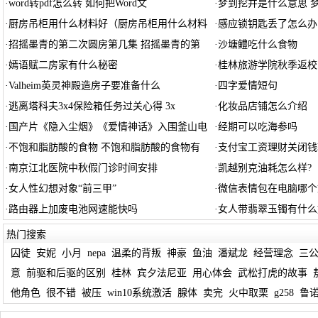
·
word转pdf怎么转 如何把Word文
·
梦到挖井是什么意思 
·
厨房吊柜用什么材料好（厨房吊柜用什么材料
·
感应锁钥匙丢了怎么办
·
招摇墨青的第二次圆房第几集 招摇墨青的第
·
沙塘鳢吃什么食物
·
嫣语赋二房家有什么秘密
·
桂林旅游学院秋季返校
·
Valheim英灵神殿造房子要准备什么
·
四字爱情短句
·
逃离塔科夫3x4保险箱任务过关心得 3x
·
化妆品店铺怎么介绍
·
国产片《隐入尘烟》《爱情神话》入围釜山电
·
经期可以吃海参吗
·
不饱和脂肪酸的食物 不饱和脂肪酸的食物有
·
支付宝工资理财关闭钱
·
南京江北医院中秋假门诊时间安排
·
凯越别克油耗怎么样?
·
女人性幻想对象“前三甲”
·
微信表情包在电脑哪个
·
路由器上加废电池网速能快吗
·
女人带翡翠玉镯有什么
热门搜索
囚徒
安妮
小月
nepa
温柔的背叛
神豪
鱼油
潘斌龙
经营理念
三
意
前驱和后驱的区别
桂林
宾夕法尼亚
用心体会
武松打虎的故事
他角色
很不错
被压
win10系统激活
腺体
卖完
火中取栗
g258
鲁