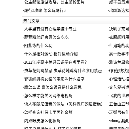
·
公主邮轮旅游攻略，公主邮轮图片
·
咸丰县景
·
尾行3攻略 怎么玩尾行3
·
出国游选
热门文章
·
大学里有没有心理学这个专业
·
决明子茶可
·
蒜蓉粉丝虾夷贝怎么吃吃
·
衣服颜料用
·
阿紫练的什么功
·
红鬼笔的功
·
什么是相对运动 相对运动介绍
·
高一数学不
·
2022江岸高中美好云课堂在哪里看？
·
雅诗兰黛
·
虫草花炖鸡禁忌 虫草花炖鸡有什么食用禁忌
·
QQ在线状
·
郭德纲男扮女装的电影叫什么名字
·
心理活动
·
麕怎么读 麕怎么读音是什么意思
·
文艺复兴
·
怎么样才能关闭网络电视啊
·
《我的世界
·
诱人布朗尼蛋糕的做法（怎样做布朗尼蛋糕）
·
五台山五爷
·
怎样查询社保卡里面的余额
·
玩弹弓有
·
内双眼皮怎么化妆啊
·
whoo后