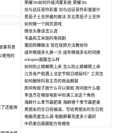
荣耀30s如何升级鸿蒙系统 荣耀30s
剑与远征音符彩蛋 剑与远征音符彩蛋是什
蒸茄子土豆拌酱的做法 东北蒸茄子土豆拌
如何做一个网页游戏
微信头像该怎么选
韦晶和艾米丽的电视剧
莆田煎粿做法 现在就把方法教给你
故事背景
成年眼镜多久换一次 成年眼镜多长时间换
以使用的
sckiquen面膜怎么样
如何防止蟑螂爬上床 怎么防止蟑螂爬上床
江苏省产假遇上法定节假日顺延吗？工资怎
如何删除抖音主页的商品橱窗
房间有蚊子放什么可以驱蚊 房间放什么能
李连杰在哪部电影中扮演三龙这个角色
海鲜什么季节最肥美 海鲜哪个季节最肥美
过了还能用
男朋友的生日祝福语，写给男朋友的生日祝
电脑亮度怎么调 电脑屏幕亮度多少最好
中药美白面膜配方有哪些