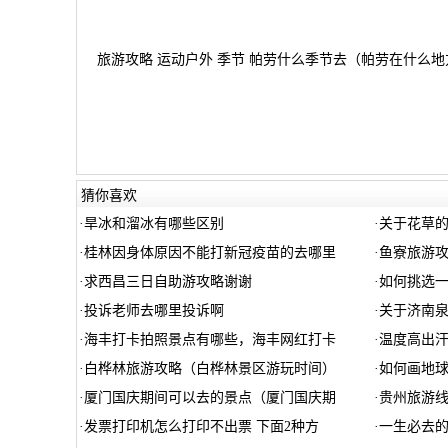
旅游攻略 运动户外 季节 帕劳什么季节去（帕劳在什么地方
猜你喜欢
·
旱冰和溜冰有哪些区别
·
关于花草
·
桂林因身体原因不能打新冠疫苗的去哪里
·
鱼寮旅游
·
求西昌三日自助游攻略谢谢
·
如何挑选
·
投诉老师去哪里投诉啊
·
关于济南泉
·
海丰打卡拍照景点有哪些，海丰网红打卡
·
温度高出
·
白桦林旅游攻略（白桦林景区游玩时间）
·
如何画地
·
厦门国庆期间可以去的景点（厦门国庆期
·
贵州旅游
·
发票打印机怎么打印不出票 下面2种方
·
一生必去