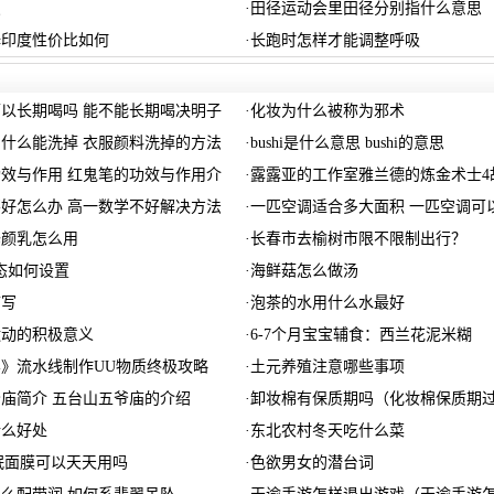
点
·
田径运动会里田径分别指什么意思
择印度性价比如何
·
长跑时怎样才能调整呼吸
以长期喝吗 能不能长期喝决明子
·
化妆为什么被称为邪术
什么能洗掉 衣服颜料洗掉的方法
·
bushi是什么意思 bushi的意思
效与作用 红鬼笔的功效与作用介
·
露露亚的工作室雅兰德的炼金术士4
好怎么办 高一数学不好解决方法
·
一匹空调适合多大面积 一匹空调可
修颜乳怎么用
·
长春市去榆树市限不限制出行？
态如何设置
·
海鲜菇怎么做汤
描写
·
泡茶的水用什么水最好
运动的积极意义
·
6-7个月宝宝辅食：西兰花泥米糊
》流水线制作UU物质终极攻略
·
土元养殖注意哪些事项
庙简介 五台山五爷庙的介绍
·
卸妆棉有保质期吗（化妆棉保质期
什么好处
·
东北农村冬天吃什么菜
睡眠面膜可以天天用吗
·
色欲男女的潜台词