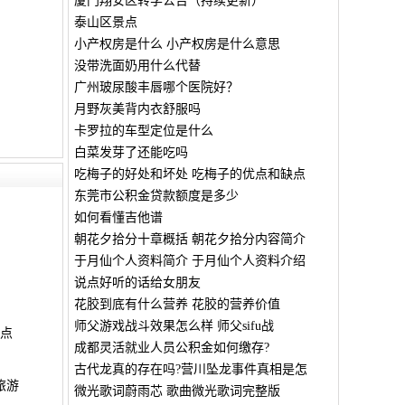
厦门翔安区转学公告（持续更新）
泰山区景点
小产权房是什么 小产权房是什么意思
没带洗面奶用什么代替
广州玻尿酸丰唇哪个医院好？
月野灰美背内衣舒服吗
卡罗拉的车型定位是什么
白菜发芽了还能吃吗
吃梅子的好处和坏处 吃梅子的优点和缺点
东莞市公积金贷款额度是多少
如何看懂吉他谱
朝花夕拾分十章概括 朝花夕拾分内容简介
于月仙个人资料简介 于月仙个人资料介绍
说点好听的话给女朋友
花胶到底有什么营养 花胶的营养价值
师父游戏战斗效果怎么样 师父sifu战
景点
成都灵活就业人员公积金如何缴存?
古代龙真的存在吗?营川坠龙事件真相是怎
旅游
微光歌词蔚雨芯 歌曲微光歌词完整版