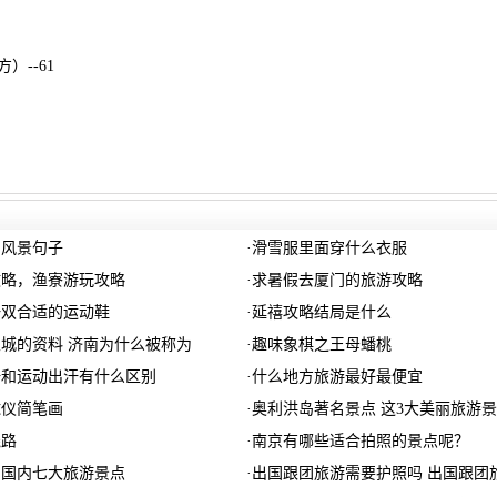
）--61
的风景句子
·
滑雪服里面穿什么衣服
攻略，渔寮游玩攻略
·
求暑假去厦门的旅游攻略
一双合适的运动鞋
·
延禧攻略结局是什么
城的资料 济南为什么被称为
·
趣味象棋之王母蟠桃
汗和运动出汗有什么区别
·
什么地方旅游最好最便宜
球仪简笔画
·
奥利洪岛著名景点 这3大美丽旅游
线路
·
南京有哪些适合拍照的景点呢？
的国内七大旅游景点
·
出国跟团旅游需要护照吗 出国跟团