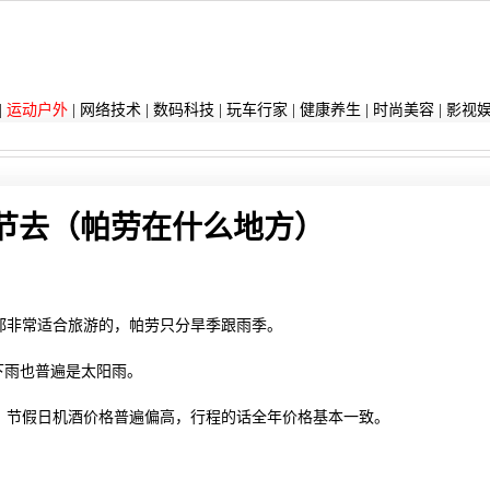
|
运动户外
|
网络技术
|
数码科技
|
玩车行家
|
健康养生
|
时尚美容
|
影视
）
节去（帕劳在什么地方）
都非常适合旅游的，帕劳只分旱季跟雨季。
下雨也普遍是太阳雨。
，节假日机酒价格普遍偏高，行程的话全年价格基本一致。