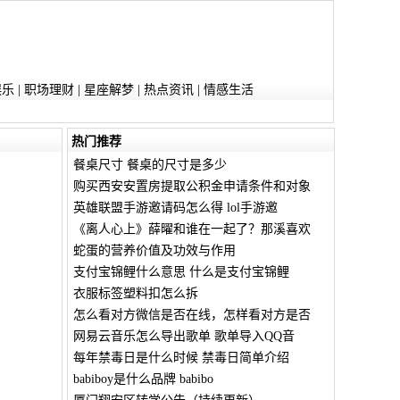
娱乐
|
职场理财
|
星座解梦
|
热点资讯
|
情感生活
热门推荐
餐桌尺寸 餐桌的尺寸是多少
购买西安安置房提取公积金申请条件和对象
英雄联盟手游邀请码怎么得 lol手游邀
《离人心上》薛曜和谁在一起了？那溪喜欢
蛇蛋的营养价值及功效与作用
支付宝锦鲤什么意思 什么是支付宝锦鲤
衣服标签塑料扣怎么拆
怎么看对方微信是否在线，怎样看对方是否
网易云音乐怎么导出歌单 歌单导入QQ音
每年禁毒日是什么时候 禁毒日简单介绍
babiboy是什么品牌 babibo