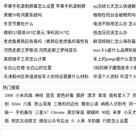
·
苹果手机录制屏幕怎么设置 苹果手机录制屏
·
qq冻结七天怎么快速解
·
荣耀50有鸿蒙系统吗
·
植物在阳台会被晒死吗
·
冬至节要吃什么
·
电池不耐用怎么办 怎
·
微软Q3营收493亿美元 净利润167亿
·
低血压应该怎么办
·
老虎鱼煮熟后有毒吗（煮熟后老虎鱼的毒性有
·
鲜湿核桃仁怎么保存最
·
河西走廊之梦歌词 河西走廊之梦纯音乐
·
maxⅩls是什么品牌轮
·
美团骑手工资怎么计算
·
车上的pange是什么意
·
长白山在哪 长白山的位置
·
2码的裤子腰围是多少
·
天津蓟州区申请退役军人优待证需要什么材料
·
毕滢个人资料 毕滢个
热门搜索
2008
小米风扇
神经
昆吾
颜色好看
鹅肝
漂浮
束发
我有爱人了
别
Alien
六尾
苍山洱海
三角形的边长
晚安心语
纳税人识别号
同
缺一
手机备份
三星A7
Chrome
真空保温
钢锯岭
90后
亲爹
小天
雨
悯农古诗原文
微信公众号后台
fl
人寿
羊奶酪
行距怎么设置