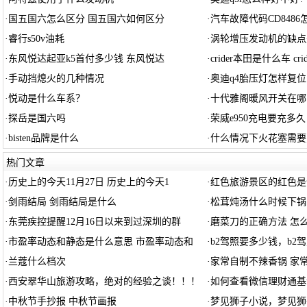
·
国五国六怎么区分 国五国六如何区分
·
汽车故障代码CD8486
·
睿行s50v油耗
·
涡轮增压发动机的缺点
·
东风悦达起亚k5首付多少钱 东风悦达
·
crider本田是什么车 crid
·
手动挡熄火的几种情况
·
奥迪q4胎压灯怎样复位
·
悦动是什么车系？
·
十代雅阁暖风开关在哪
·
探岳是国六吗
·
荣威e950充电要充多久
·
bisten品牌是什么
·
什么情况下火花塞需要
热门文章
·
历史上的今天11月27日 历史上的今天1
·
红色旅游景区的红色是
·
剑雨结局 剑雨结局是什么
·
松茸炖汤什么时候下锅
·
东莞疾控提醒12月16日以来到过深圳的群
·
磨菜刀的正确方法 怎
·
市盈率动态和静态是什么意思 市盈率动态和
·
b2驾照要多少钱，b2
·
兰蔻什么档次
·
家常自制不辣香锅 家
·
西安翠华山旅游攻略，绝对的经验之谈！！！
·
如何查看微信理财通基
·
中秋节手抄报 中秋节画报
·
梦见狮子小说，梦见狮