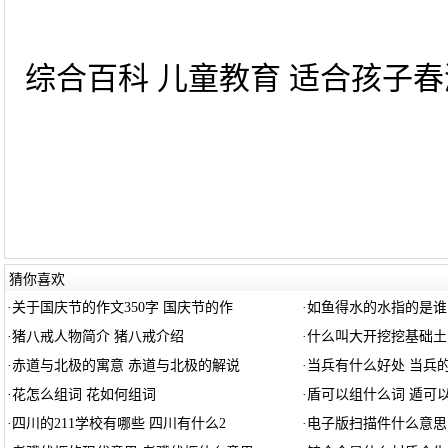
综合百科 儿童教育 适合孩子春游
猜你喜欢
·
关于国庆节的作文350字 国庆节的作
·
如鱼得水的水指的是谁
·
猪八戒人物简介 猪八戒介绍
·
什么叫大开挖挖基础土
·
赤道与北极的寓意 赤道与北极的解说
·
当兵有什么好处 当兵
·
花怎么组词 花如何组词
·
盾可以组什么词 遁可
·
四川的211学校有哪些 四川有什么2
·
电子版扫描件什么意思