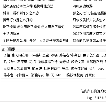
·
蜡梅还是腊梅怎么种 腊梅种植方法
·
四川周边旅游
·
科目二看不到车头怎么办
·
影之刃3炽刃技能链搭配
·
抖音打pk是怎么打的
·
细软发质掉头发多怎么
·
反正造句 怎么用反正造句 怎么用反正造句
·
汽车压缩机在哪个位置
·
全汤的做法
·
2022银川兴庆区城市
·
金刚菩提怎么防止开裂，大金刚菩提怎么防止
·
叔叔的老婆该怎么称呼
热门搜索
子怡
鄱阳湖在哪
不可缺
恋空
冰糕
终结者2审判日
兔子怎么画
玩
几
郑州
石原里
花招
微软模拟飞行
光疗机
超级女声
自驾游路线
页空白页怎么删除
绿豆饼
杜甫的诗句
完全
过程性评价
长草
popc
雄本色
守护丽人
保暖内衣
第7天
adm
口袋妖怪复刻
好家伙
站内所有资源均
[xg-15112 