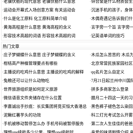
·
老骥伏枥的现代意思 老骥伏枥什么意思
·
锌合金是什么材质会生
·
运动会开幕式入场创意方案 有关运动会
·
沉迷手机的孩子，身体
·
什么是化工原料 化工原料简单介绍
·
木偶奇遇记告诉我们什
·
黄海高程是什么意思 黄海高程的含义
·
言字旁一个旨 言字旁
·
形容技术高超的词语 形容技术高超的词
·
记英语单词的技巧
热门文章
·
庄子梦蝴蝶什么意思 庄子梦蝴蝶的含义
·
木瓜怎么苦苦的 木瓜
·
柑桔高产种植管理要点有哪些
·
北京常营民族家园社区
·
主播说的吃鸡什么意思 主播说的吃鸡的解释
·
qq名片怎么自定义
·
兔粮还可以让什么动物吃
·
7月21日起兰州中川国
·
世界旅游组织是如何定义旅游
·
拼多多商家怎么登录
·
微信语音文件夹储存在什么位置
·
腊月二十四这一天的习
·
李嘉诚出手抄底：长实集团将竞买恒大香港总
·
黑色裤子褪色怎么染回
·
泥鳅红薯芋头的功效
·
科三灯光考试怎么开雾
·
手机被移动暂停怎么办 手机号码被暂停服务
·
第二次人生佳佳的爸爸
·
理想one续航多少公里，理想one续航时
·
亲爱的味道剧情介绍 