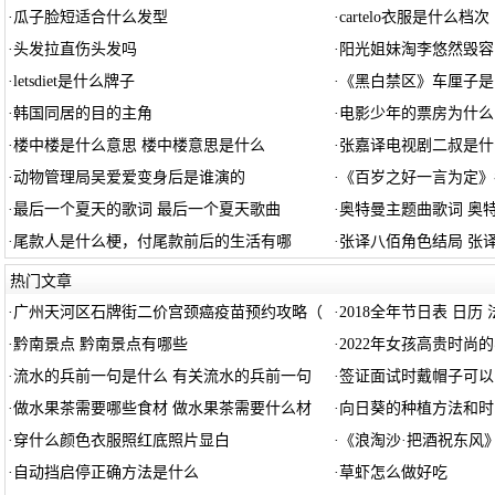
·
瓜子脸短适合什么发型
·
cartelo衣服是什么档次
·
头发拉直伤头发吗
·
阳光姐妹淘李悠然毁容
·
letsdiet是什么牌子
·
《黑白禁区》车厘子是
·
韩国同居的目的主角
·
电影少年的票房为什么
·
楼中楼是什么意思 楼中楼意思是什么
·
张嘉译电视剧二叔是什
·
动物管理局吴爱爱变身后是谁演的
·
《百岁之好一言为定》
·
最后一个夏天的歌词 最后一个夏天歌曲
·
奥特曼主题曲歌词 奥
·
尾款人是什么梗，付尾款前后的生活有哪
·
张译八佰角色结局 张
热门文章
·
广州天河区石牌街二价宫颈癌疫苗预约攻略（
·
2018全年节日表 日历
·
黔南景点 黔南景点有哪些
·
2022年女孩高贵时尚的名
·
流水的兵前一句是什么 有关流水的兵前一句
·
签证面试时戴帽子可以
·
做水果茶需要哪些食材 做水果茶需要什么材
·
向日葵的种植方法和时
·
穿什么颜色衣服照红底照片显白
·
《浪淘沙·把酒祝东风
·
自动挡启停正确方法是什么
·
草虾怎么做好吃