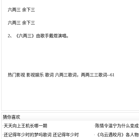
六两三 余下三
六两三 余下三
2、《六两三》由歌手戴煜演唱。
热门影视 影视娱乐 歌词 六两三歌词，两两三三歌词--61
猜你喜欢
·
天天向上王机长哪一期
·
陈情令温宁为什么变成
·
还记得年少时的梦吗歌词 还记得年少时
·
《乌云遇皎月》各人物