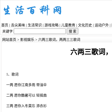
首页
|
舌尖美味
|
生活常识
|
游戏攻略
|
儿童教育
|
文化历史
|
运动户外
|
关键字:
网站首页
>
影视娱乐
> 六两三歌词，两两三三歌词
六两三歌词
1、歌词
一两 愿你江南多雨 带油伞
二两 愿你酷暑可以 轻摇扇
三两 愿你入冬莫忘 添衣衫