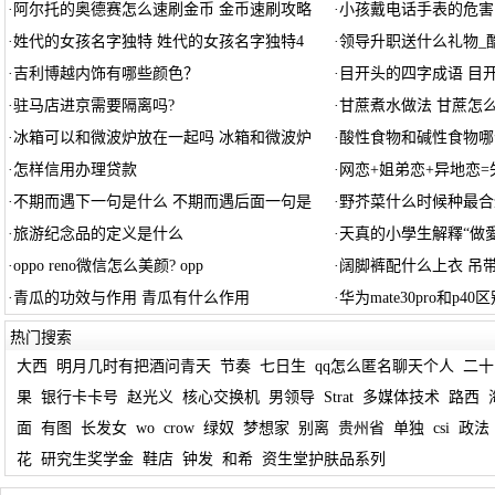
·
阿尔托的奥德赛怎么速刷金币 金币速刷攻略
·
小孩戴电话手表的危害
·
姓代的女孩名字独特 姓代的女孩名字独特4
·
领导升职送什么礼物_
·
吉利博越内饰有哪些颜色？
·
目开头的四字成语 目
·
驻马店进京需要隔离吗?
·
甘蔗煮水做法 甘蔗怎
·
冰箱可以和微波炉放在一起吗 冰箱和微波炉
·
酸性食物和碱性食物哪
·
怎样信用办理贷款
·
网恋+姐弟恋+异地恋=
·
不期而遇下一句是什么 不期而遇后面一句是
·
野芥菜什么时候种最合
·
旅游纪念品的定义是什么
·
天真的小學生解釋“做愛
·
oppo reno微信怎么美颜? opp
·
阔脚裤配什么上衣 吊
·
青瓜的功效与作用 青瓜有什么作用
·
华为mate30pro和p40
热门搜索
大西
明月几时有把酒问青天
节奏
七日生
qq怎么匿名聊天个人
二十
果
银行卡卡号
赵光义
核心交换机
男领导
Strat
多媒体技术
路西
面
有图
长发女
wo
crow
绿奴
梦想家
别离
贵州省
单独
csi
政法
花
研究生奖学金
鞋店
钟发
和希
资生堂护肤品系列