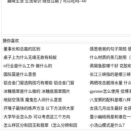
趣味生活 生活常识 绿豆过期了可以吃吗--60
猜你喜欢
·
董事长和总裁的区别
·
感恩爸爸的句子简短 
·
桌子上为什么无缘无故有蚂蚁
·
什么材质的茶几耐用（
·
it行业是什么工作 做什么的
·
燕窝鱼胶哪个好 花胶
·
国际莫是什么意思
·
长江三峡指的是哪三峡
·
铝合金门窗选购技巧有哪些 铝合金门窗
·
两栖攻击舰排水量 什
·
冰糖翡翠是什么做的 冰糖底翡翠图片
·
gprinter怎么使用 佳
·
地狱空荡荡 魔鬼在人间什么意思
·
八宝粥的配料是哪八样
·
开嗓子最快的练声方法 以下方法供大家
·
女孩几月出生最好 女
·
大学毕业怎么办 可以考虑这三个方向
·
童小幽结局是和谁在一
·
怎么样区分和田玉和翡翠（怎么分辨和田
·
小汤山模式是什么？