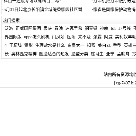
·
科目一还没考可以练科目二吗?
·
打印机把打印纸打破是
·
5月31日起北京长阳镇金域缇香家园社区暂
·
家雀是国家保护动物吗
热门搜索
沃洛
正威国际集团
表决
春晚
达瓦里希
钢琴键
神魄
lsh
17号线
界国际版
oppo怎么刷机
闫凤娇
医闹
来不及
颈霜
阿威
美利奴羊
4
于朦胧
猎影
生理盐水是什么
东皇太一
扣篮
美白丸
手型
英雄
长
奥林匹克精神
圆脸适合的短发
脸型分类
练习生
亚宁
孟晚舟
站内所有资源均
[xg-7407 