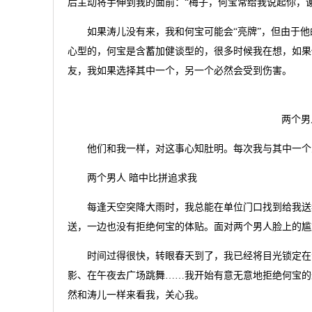
后主动将手伸到我的面前：“梅子，何宝常给我说起你，
如果涛儿没有来，我和何宝可能会“亮牌”，但由于他的
心型的，何宝是含蓄加健谈型的，很多时候我在想，如果他
友，我如果选择其中一个，另一个必然会受到伤害。
两个男
他们和我一样，对这事心知肚明。每次我与其中一个
两个男人 暗中比拼追求我
每逢天空突降大雨时，我总能在单位门口找到给我送伞
送，一边也没有拒绝何宝的体贴。面对两个男人脸上的尴
时间过得很快，转眼春天到了，我已经将目光锁定在涛
影、在午夜去广场跳舞……我开始有意无意地拒绝何宝的
然和涛儿一样来看我，关心我。