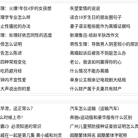
理：火爆!年仅4岁的女孩想
·
失望爱情的说说
心理学专业怎么样
·
适合18岁生日的朋友圈句子
防止性骚扰的办法
·
妻子语言粗俗能作为离婚证据吗
心理：处理好依恋同性的态度
·
新潮鲁迅-给赵半狄改作文
赌债怎么证明
·
男性生理：导致男人阴茎短小的原
原告怎么陈述
·
离婚起诉后被告不到庭怎么办
的四种常规变化
·
老公，我该如何赢得你的心
乱吃药避月经
·
什么情况不能办离婚
分钟内不宜性爱
·
单身公主相亲记电视剧大结局
，大声说出你的爱
·
什么财产属于夫妻共有财产
就早泄，这正常么？
·
汽车怎么运输（运输汽车）
什么时候上市?
·
奔驰e运动版和豪华版有什么区别
霸2》必须知道的常识
·
广州儿童预防接种证查验证明怎么
威在一起是第几集 黄小威和刘灵
·
超酷繁体网名 超酷繁体字昵称