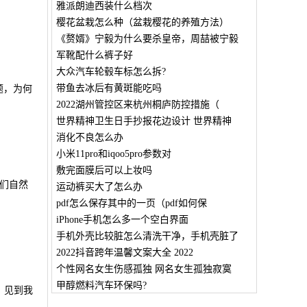
雅派朗迪西装什么档次
樱花盆栽怎么种（盆栽樱花的养殖方法）
《赘婿》宁毅为什么要杀皇帝，周喆被宁毅
军靴配什么裤子好
大众汽车轮毂车标怎么拆?
带鱼去冰后有黄斑能吃吗
题，为何
2022湖州管控区来杭州桐庐防控措施（
世界精神卫生日手抄报花边设计 世界精神
消化不良怎么办
小米11pro和iqoo5pro参数对
敷完面膜后可以上妆吗
们自然
运动裤买大了怎么办
pdf怎么保存其中的一页（pdf如何保
iPhone手机怎么多一个空白界面
手机外壳比较脏怎么清洗干净，手机壳脏了
2022抖音跨年温馨文案大全 2022
个性网名女生伤感孤独 网名女生孤独寂寞
甲醇燃料汽车环保吗?
，见到我