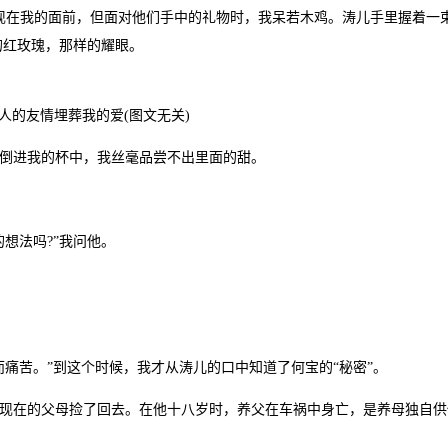
出现在我的面前，但面对他们手中的礼物时，我呆若木鸡。涛儿手里握着一
的红玫瑰，那样的耀眼。
人的友情埋葬我的爱(图文无关)
倒进我的杯中，我丝毫品尝不出里面的甜。
想法吗?”我问他。
苦。”到这个时候，我才从涛儿的口中知道了何宝的“秘密”。
在的父母捡了回去。在他十八岁时，养父在车祸中身亡，是养母独自供