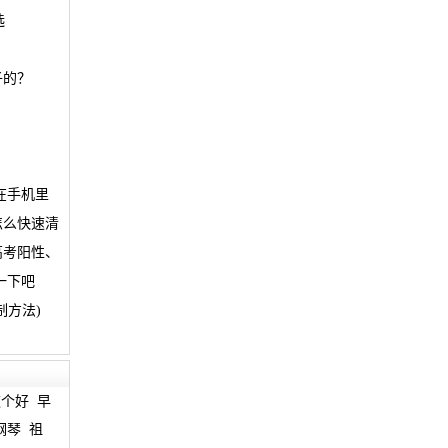
选
子的？
在手机里
怎么快速清
高考阳性、
一下吧
制方法)
这个好
早
钢琴
祖