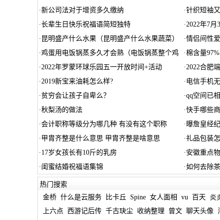
·
新公司法对于增资多久缴纳
·
针织短袖又
·
长辈生日快乐祝福语简短独特
·
2022年
·
昆明盛产什么水果（昆明盛产什么水果蔬菜）
·
情侣间性
·
鸡蛋用电饭锅蒸多久才会熟（电饭锅蒸整个鸡
·
棉含量97
·
2022年罗蒙环球乐园五一开放时间+活动
·
2022合
·
2019新宝来油耗怎么样?
·
电信手机
·
贫穷会让孩子自卑么？
·
qq空间已
·
秋梨汤的做法
·
快手哪些
·
会计职称等级分为哪几种 有没有这个职称
·
曝詹皇经纪
·
甲胄齐整是什么意思 甲胄齐整是啥意思
·
礼品包装怎
·
17岁女孩长有10斤的乳房
·
安徽重点
·
闺蜜结婚祝福语集锦
·
如何去除
热门搜索
金桥
什么是云服务
比卡丘
Spine
女人面相
vu
百天
炎
上六点
西游记后传
千古玦尘
收纳整理
曾文
聊天头像