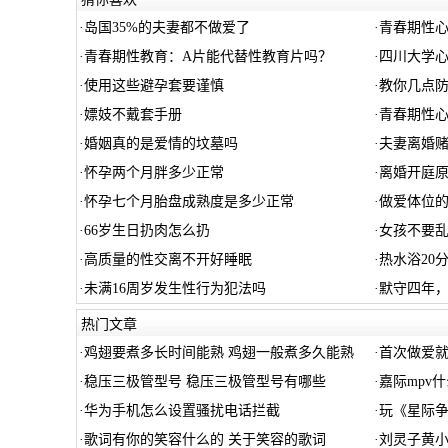
·
岛国35%的夫妻都不做爱了
·
青春期性心
·
青春期性教育：A片能代替性教育片吗？
·
四川大学
·
使用这些避孕套要谨慎
·
教你几点
·
嫖妓不戴套手册
·
青春期性
·
婚姻真的是爱情的坟墓吗
·
夫妻离婚
·
怀孕两个月胖多少正常
·
离婚开庭
·
怀孕七个月胎盘成熟度是多少正常
·
做爱体位
·
66岁生日扔肉怎么扔
·
女孩不要
·
高质量的性交离不开好睡眠
·
热水浴20
·
未满16周岁发生性行为犯法吗
·
默守四年
热门文章
·
鸡翅要煮多长时间能熟 鸡翅一般煮多久能熟
·
首次做爱
·
稳压三极管型号 稳压三极管型号有哪些
·
嘉际mpv
·
华为手机怎么设置骚扰电话拦截
·
玩《星际争
·
歌词有你的笑容什么的 关于笑容的歌词
·
刘灵子黄小