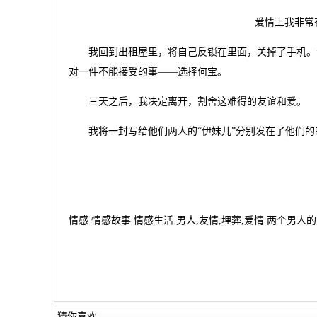
爱情上我非常
我回到出租屋里，将自己反锁在里面，关掉了手机。涛
对一件不能接受的事——选择何宝。
三天之后，我决定离开，割舍这难得的友谊和爱。
我将一封写给他们两人的“伊妹儿”分别发在了他们的
情感 情感故事 情感生活 男人,友情,埋葬,爱情 两个男人的
猜你喜欢