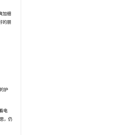
爽加细
好的朋
的护
看电
思，仍