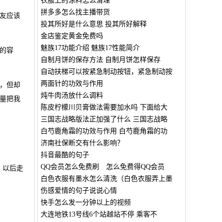
衣服上的涂料怎么清理
拼多多怎么找主播带货
友应该
投其所好是什么意思 投其所好解释
金店鉴定黄金免费吗
魅族17功能介绍 魅族17性能简介
的容
自制月饼的保存方法 自制月饼怎样保存
自动扶梯可以按紧急制动按钮，紧急制动按
两面针的功效与作用
，但却
炖牛肉汤放什么调料
量把我
陈皮柠檬川贝膏做法需要加水吗 下面给大
三国志战略版法正加强了什么 三国志战略
白芍鹿角霜的功效与作用 白芍鹿角霜的功
济南社保断交有什么影响？
抖音最酷的句子
QQ会员怎么免费刷 怎么免费得QQ会员
，以后走
白色衣服有墨水怎么清洗（白色衣服弄上墨
伤感爱情的句子说说心情
快手怎么发一分钟以上的视频
大连地铁13号线6个站越站不停 乘客不