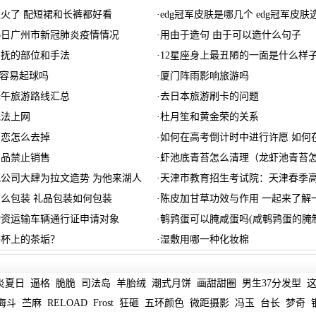
火了 配短裙和长裤都好看
·
edg冠军皮肤是哪几个 edg冠军皮肤
7月3日广州市新冠肺炎疫情情况
·
用由于造句 由于可以造什么句子
爱抚的部位和手法
·
12星座身上最丑陋的一面是什么样
%容易起球吗
·
厦门阵雨影响旅游吗
肥端午旅游路线汇总
·
去日本旅游刷卡的问题
无法上网
·
杜月笙和黄金荣的关系
相恋怎么去掉
·
如何在高考倒计时中进行许愿 如何
商品禁止销售
·
虾池底青苔怎么清理（龙虾池青苔
公司大肆为拉文造势 为他来湖人
·
天津市教育招生考试院：天津春季
么包装 礼品包装如何包装
·
陈皮加甘草功效与作用 一起来了解
物资运输车辆通行证申请对象
·
鹌鹑蛋可以腌咸蛋吗(咸鹌鹑蛋的腌
茶杯上的茶垢？
·
湿敷用哪一种化妆棉
炎夏日
逼格
脆脆
司法岛
羊胎绒
潮式月饼
画甜甜圈
男生37分发型
海斗
苎麻
RELOAD
Frost
狂砸
五环颜色
微距摄影
冯玉
台长
梦奇