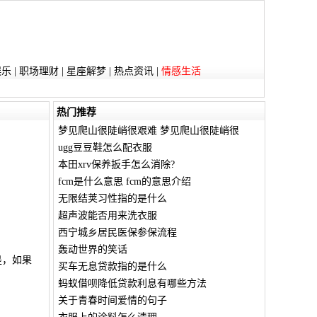
娱乐
|
职场理财
|
星座解梦
|
热点资讯
|
情感生活
热门推荐
梦见爬山很陡峭很艰难 梦见爬山很陡峭很
ugg豆豆鞋怎么配衣服
本田xrv保养扳手怎么消除?
fcm是什么意思 fcm的意思介绍
无限结荚习性指的是什么
超声波能否用来洗衣服
西宁城乡居民医保参保流程
轰动世界的笑话
是，如果
买车无息贷款指的是什么
蚂蚁借呗降低贷款利息有哪些方法
关于青春时间爱情的句子