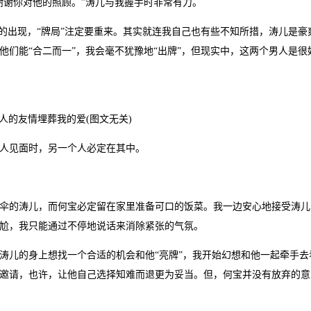
谢谢你对他的照顾。”涛儿与我握手时非常有力。
出现，“牌局”注定要重来。其实就连我自己也有些不知所措，涛儿是豪
们能“合二而一”，我会毫不犹豫地“出牌”，但现实中，这两个男人是很
人的友情埋葬我的爱(图文无关)
人见面时，另一个人必定在其中。
的涛儿，而何宝必定留在家里准备可口的饭菜。我一边安心地接受涛儿
尬，我只能通过不停地说话来消除紧张的气氛。
儿的身上想找一个合适的机会和他“亮牌”，我开始幻想和他一起牵手去
邀请，也许，让他自己选择知难而退更为妥当。但，何宝并没有放弃的意