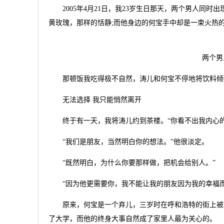
2005年4月21日，我23岁生日那天，两个男人同时
黄玫瑰，那样的恬静;而他身边的何宝手中却是一束火热
两个男
那顿饭我吃得极不自然，涛儿和何宝不停地将饮料倾
无法选择 我只能悄然离开
终于有一天，我将涛儿约到茶楼。“你看不出我内心的
“我们是朋友，当然明白你的想法。”他很淡定。
“既然明白，为什么你要那样做，把机会给别人。”
“因为他更需要你，我不能让我的朋友因为我的幸福而痛
原来，何宝是一个弃儿，三岁时在呼和浩特的街上被现
了大学，而他的终身大事自然成了家里人最为关心的。