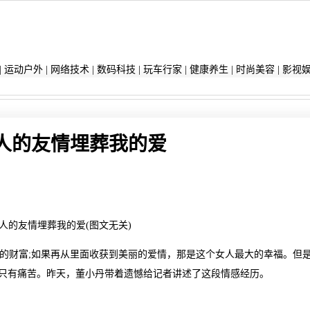
|
运动户外
|
网络技术
|
数码科技
|
玩车行家
|
健康养生
|
时尚美容
|
影视
人的友情埋葬我的爱
人的友情埋葬我的爱(图文无关)
财富;如果再从里面收获到美丽的爱情，那是这个女人最大的幸福。但
的只有痛苦。昨天，董小丹带着遗憾给记者讲述了这段情感经历。