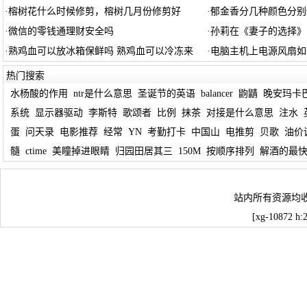
·
榕树花什么时候修剪，榕树几月份修剪好
·
郁金香分几种颜色分别
·
微信的零钱通理财安全吗
·
孙莉在《妻子的选择》
·
熟鸡血可以放冰箱保鲜吗 熟鸡血可以冷冻来
·
电脑主机上电源风扇如
热门搜索
水杨酸的作用
ntr是什么意思
圣诞节的英语
balancer
鼩鼱
晚安玛卡
系统
显示器驱动
李斯特
歌颂者
比例
抹茶
对接是什么意思
注水
蛋
问天录
电影推荐
经常
YN
考勤打卡
中国山
电推剪
贝歌
油价
髓
ctime
美瞳掉进眼睛
归园田居其三
150M
按顺序排列
解酒的最
站内所有资源均
[xg-10872 