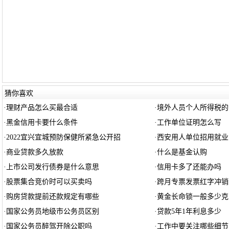
猜你喜欢
·
理财产品怎么买最合适
·
境外人员个人所得税的
·
黑金信用卡要什么条件
·
工作单位证明怎么写
·
2022宜兴宜城预防保健所紧急公开招
·
西安用人单位招用就业
·
商业贷款多久放款
·
什么是基金认购
·
上市公司发行债券是什么意思
·
信用卡多了还能办吗
·
股票集合竞价时可以买卖吗
·
跨月专票发票红字冲销
·
购房贷款提前还款规定有哪些
·
黄金长命锁一般多少克
·
国家公务员地级市公务员区别
·
贷款5年1年利息多少
·
国家公务员醉驾开除公职吗
·
工作中要关注哪些细节