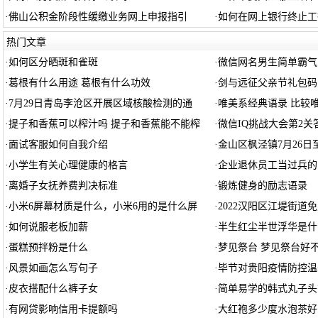
·
佛山公积金阶段性缓缴业务网上申报指引
·
如何在网上银行终止工
热门文章
·
如何区分晒斑和雀斑
·
微信网名男生简单霸气
·
葛根有什么用途 葛根有什么功效
·
剑与远征父亲节礼包码
·
7月29日青岛李沧区开展区域核酸检测的通
·
唯美系经典语录 比较
·
提子和香蕉可以榨汁吗 提子和香蕉能不能榨
·
微信IQ挑战大会第2关
·
面试客服如何自我介绍
·
金山区枫泾镇7月26日
·
小学生有关心理健康的格言
·
企业退休员工当过兵的
·
离婚子女抚养费判决标准
·
锻炼健身的励志语录
·
小米6屏幕材质是什么，小米6用的是什么屏
·
2022汉阳区江堤街道
·
如何说服老板加薪
·
半生红尘半世浮华是什
·
蛋糕预拌粉是什么
·
梦见祭台 梦见祭台好
·
风景如画怎么写句子
·
毕节对贵阳疫情防控温
·
皮衣搭配什么裤子女
·
简单易学的韩式丸子头
·
有网贷影响信用卡提额吗
·
大红袍多少度水泡茶好