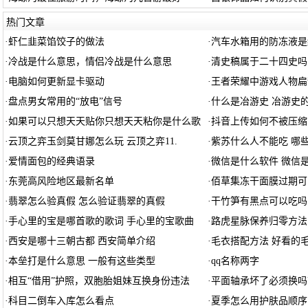
热门文章
·
虾仁韭菜馅饺子的做法
·
汽车水箱用的防冻液是
·
冷战是什么意思，情侣冷战是什么意思
·
清史稿属于二十四史吗
·
电脑如何更新显卡驱动
·
王者荣耀中游戏人物扁
·
盘点男女常用的“放电”信号
·
什么是冶游史 冶游史
·
如果可以只想天天贴你只想天天粘你是什么歌
·
抖音上传如何不被压缩
·
云顶之弈玉剑莫甘娜怎么玩 云顶之弈11.
·
紫苏什么人不能吃 哪
·
爱情面包的经典语录
·
微信是什么软件 微信是
·
东莞高风险地区最新名单
·
佰草集冻干面膜过期可
·
翡翠怎么验真假 怎么验证翡翠的真假
·
干竹笋有黑点可以吃吗
·
手心里的宝是哪首歌的歌词 手心里的宝歌曲
·
路虎星脉保养归零方法
·
西安是哪十三朝古都 西安简单介绍
·
毛衣搭配方法 好看的
·
本垒打是什么意思 一般有这些类型
·
qq名称两字
·
相互“借用”护照，双胞胎姐妹互换身份违法
·
平面轴承坏了必须换吗
·
科目二倒车入库怎么看点
·
夏季怎么用护肤品顺序