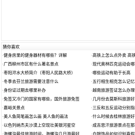
猜你喜欢
·
健身房里的健身器材有哪些？详解
·
高铁上怎么点外卖 高
·
广西柳州市区有什么著名景点
·
现代奥林匹克运动会哪
·
枣阳浕水大桥简介（枣阳人民路大桥）
·
哪些运动有助于长高
·
冬季去芬兰旅游需要注意什么
·
五行相生相克怎么记忆
·
身份证过期去哪里补办
·
越南旅游签证怎么办理
·
免签又冷门的国家有哪些，国外旅游免签
·
几月份去莫斯科旅游好
·
嘉峪关景点
·
三反和五反运动分别指
·
美人鱼简笔画怎么画 美人鱼的画法
·
什么时候去桂林旅游好
·
以色列纳杰夫沙漠上空现壮美银河星空
·
成吉思汗旅游景点在那
·
海螺沟最佳旅游时间，海螺沟几日游最好
·
白银饰品如何识别真假