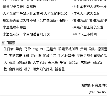
·
偏债型基金是什么意思
·
为什么有些人健身一段
·
大道至简宁静致远什么意思 大道至简的含义
·
体彩大乐透怎么玩
·
用笼布蒸面皮怎样不粘（怎样蒸面皮不粘锅）
·
复联3结局 复联3结局
·
水生植物有哪些
·
南京产假工资怎么发
·
米酒蛋花汤一个星期适合喝几次
·
603217上市时间
热门搜索
生日会
华商
马雷
pug
e90
迅猛龙
碧素堂祛斑霜
贵州
及影
德国
度
老酒馆电视剧
瓦尔德
民族主义
手机计算器
斐乐是哪个国家的品
人
布兰
颜值超高
大学老师
美人鱼
午安
交叉点
求加薪
回西安
教
合同纠纷
橙子
晒太阳的好处
新爸爸
站内所有资源均
[xg-9747 h