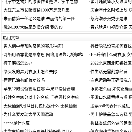
·
《掌中之物》的原著作者是谁，掌中之物
·
蜜汁炖鱿鱼小艾谁演的
·
大江东去市长赌博输1000万是第几集
·
庆余年什么时候上映 
·
朱丽倩第一任老公是谁 朱丽倩的第一任
·
怒海潜沙张秃子是谁
·
我的1997大结局剧情介绍 我的19
·
春花秋月电视剧介绍 
热门文章
·
男人到中年预防常见的哪几种病？
·
抖音隐私设置如何查找
·
网络用语靠北是啥意思 网络用语靠北的解释
·
105斤穿什么码衣服 女
·
裤子磨档怎么办
·
2022北京西北旺镇社
·
染头发的弄到衣服上怎么去除
·
性生活无需刻意经营
·
荷荷巴油有卸妆功效吗
·
白色运动鞋正确清洗方
·
苹果12的设备管理在哪 苹果12设备管理
·
眼影怎么画 如何正确
·
丘姓名字90分以上的名单 丘姓男孩名字单
·
用漱口水能吞唾液吗 
·
无极仙途9月14日礼包码是什么 无极仙途
·
股票boll代表什么意思
·
为什么要发动太平天国运动
·
男士护肤品怎么选择 
·
nappa是什么皮
·
拔丝香蕉怎么做的步骤
·
大学生校园创业有哪些比较好的项目？
·
倩女幽魂手游哪个职业