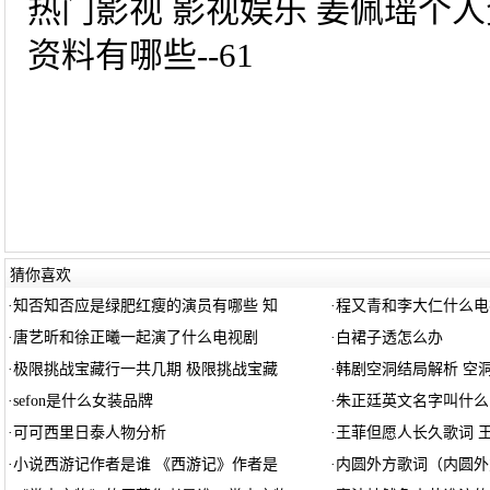
热门影视 影视娱乐 姜佩瑶个人
资料有哪些--61
猜你喜欢
·
知否知否应是绿肥红瘦的演员有哪些 知
·
程又青和李大仁什么电
·
唐艺昕和徐正曦一起演了什么电视剧
·
白裙子透怎么办
·
极限挑战宝藏行一共几期 极限挑战宝藏
·
韩剧空洞结局解析 空
·
sefon是什么女装品牌
·
朱正廷英文名字叫什么
·
可可西里日泰人物分析
·
王菲但愿人长久歌词 
·
小说西游记作者是谁 《西游记》作者是
·
内圆外方歌词（内圆外