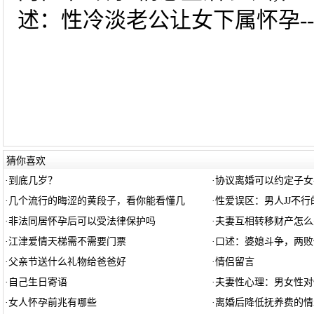
述：性冷淡老公让女下属怀孕--
猜你喜欢
·
到底几岁？
·
协议离婚可以约定子女
·
几个流行的晦涩的黄段子，看你能看懂几
·
性爱误区：男人JJ不
·
非法同居怀孕后可以受法律保护吗
·
夫妻互相转移财产怎么
·
江津爱情天梯需不需要门票
·
口述：婆媳斗争，两败
·
父亲节送什么礼物给爸爸好
·
情侣留言
·
自己生日寄语
·
夫妻性心理：男女性对
·
女人怀孕前兆有哪些
·
离婚后降低抚养费的情