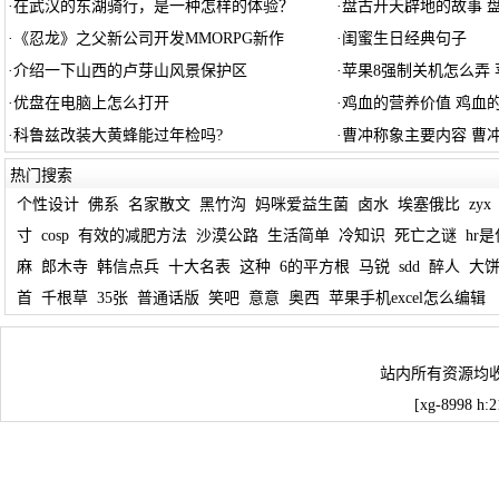
·
在武汉的东湖骑行，是一种怎样的体验？
·
盘古开天辟地的故事 
·
《忍龙》之父新公司开发MMORPG新作
·
闺蜜生日经典句子
·
介绍一下山西的卢芽山风景保护区
·
苹果8强制关机怎么弄 
·
优盘在电脑上怎么打开
·
鸡血的营养价值 鸡血
·
科鲁兹改装大黄蜂能过年检吗?
·
曹冲称象主要内容 曹
热门搜索
个性设计
佛系
名家散文
黑竹沟
妈咪爱益生菌
卤水
埃塞俄比
zyx
寸
cosp
有效的减肥方法
沙漠公路
生活简单
冷知识
死亡之谜
hr
麻
郎木寺
韩信点兵
十大名表
这种
6的平方根
马锐
sdd
醉人
大
首
千根草
35张
普通话版
笑吧
意意
奥西
苹果手机excel怎么编辑
站内所有资源均
[xg-8998 h