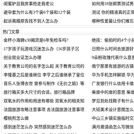
·
闺蜜妒忌我房事抢走我老公
·
如何用18张邮票测试
·
避孕套为什么有3个装6个装和12个装
·
测试 你的精液真的正
·
起诉离婚原告找不到人怎么办
·
哪种性爱最让你们难忘
热门文章
·
金杯小海狮x30厢货是6年免检车吗?
·
绝技：偷拍时的4个小
·
17岁孩子玩游戏沉迷怎么办（16岁孩子沉
·
日照什么时间去旅游好
·
创业就业证怎么办理
·
9朵粉玫瑰代表什么意思
·
关于教育公司的名字怎么起 关于教育公司的
·
南宁那里有旅游的古镇
·
李隆基之后是谁继位 李亨之后谁继承了皇位
·
华为手机怎祥解锁 华
·
音乐人张博去世 曾参与制作《无价之姐》等
·
广发银行什么信用卡值
·
旅行箱买多大尺寸的合适，旅行箱品牌
·
柴扉中的扉的意思 柴
·
双氧水的作用和用途有哪些 双氧水的相关知
·
梦见到处找鞋子有什么
·
法国旅游攻略注意事项 去法国旅游注意事项
·
大班美术设计意图怎么
·
樱桃煎怎么做
·
中山三乡镇实施临时交
·
感到迷茫怎么办 突然感到迷茫怎么办
·
满月邀请函怎么写微信