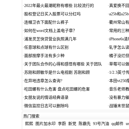
·
2022年最火最潮昵称有哪些 比较流行的
·
真爱换不
·
股权登记日买入股票可以分红吗
·
a25b和a2
·
连帽卫衣下面配什么裤子
·
衢州常山
·
如何在word文档上盖电子章？
·
常用的三
·
浦发灵芝快贷营业执照满几年
·
iPhone6
·
任意球和点球有什么区别
·
轧字怎么读
·
面部按摩手法有多少种
·
橘子没烂
·
关于团队合作的心得和感悟有哪些 关于团队
·
草莓可以
·
苏刚和顾敏华是什么电视剧 苏刚和顾
·
1/2.3英
·
在异地违章怎么查询?
·
本田vt25
·
吃田螺有什么危害 盘点吃田螺的危害
·
音乐老师教
·
女朋友说的情话经典语录
·
没有暴力催
·
微信监控日志可以删除吗
·
战锤末世鼠
热门搜索
熙熙
图片加水印
李蔚
新党
陈霸先
93号汽油
qq邮件
us