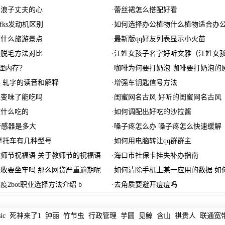
回浪子丈夫的心
·
蕾丝裙怎么搭配好看
5bfks发动机区别
·
如何选择办公植物什么植物适合办公
有什么旅游景点
·
最新版qq好友列表显示小火苗
种脱毛方法对比
·
江姓女孩子名字好听文雅（江姓女
s清理内存？
·
咖啡为何要打奶泡 咖啡要打奶泡的
 轧字的读音和解释
·
增强车钥匙信号方法
但变味了能吃吗
·
闺蜜网名古风 好听的闺蜜网名古风
做什么吃的
·
如何调配出好吃的沙拉酱
寸传感器是多大
·
嗓子疼怎么办 嗓子疼怎么快速缓解
0摩托车有几种型号
·
如何用电脑转让qq群群主
师节祝福语 关于教师节的祝福语
·
海口市社保卡挂失补办指南
收要坐牢吗 那么网贷严重逾期呢
·
如何清除手机上某一应用的数据 如
疫2bot职业选择方法介绍 b
·
去角质要避开痘痘吗
ic
死神来了1
钟丽
竹节虫
行政管理
芋圆
见鲸
含山
祺贵人
联通宽