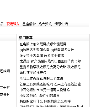
娱乐
|
职场理财
|
星座解梦
|
热点资讯
|
情感生活
热门推荐
在电脑上怎么截屏按哪个键截屏
qq改网名失败怎么改 qq修改网名失败
菠萝蜜干怎么做 菠萝蜜干做法
太谦虚!孙兴慜曾问热刺巴西国脚＂内马尔
星露谷物语秋收展览会高分攻略 秋收展览
还款额
婚后孩子的抚养权
形容工作态度认真的五个成语
芒果上有黑线还能吃吗 芒果上有黑线还能
二十万
中石化燃油宝50元一瓶可以投诉吗
或者有
小明和他的小伙伴们的演员
蚂蚁的家叫什么 蚂蚁的家怎么称呼