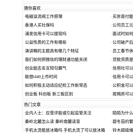
猜你喜欢
·
电磁溢流阀工作原理
·
买房首付
·
香港人买社保吗
·
公司员工
·
浦发信用卡可以提现吗
·
面试时如
·
公益性质的工作有哪些
·
公司破产
·
演讲稿的主题具有哪几个特征
·
员工春节
·
我们如何把微信的理财通功能关闭
·
贷款资质
·
创业励志名言短句霸气
·
信用社可
·
联想t440上市时间
·
信用卡可
·
如何积极主动适应纪检工作新常态
·
公积金可
·
创业板 科创板 新三板区别
·
按揭房可
热门文章
·
业内人士：应莹评股或引起监管关注
·
陌陌为什么
·
秦岭北麓怎么读 秦岭南麓读音
·
碧冬茄的
·
手机太烫能放冰箱吗 手机太烫了可以放冰箱
·
铃木超级