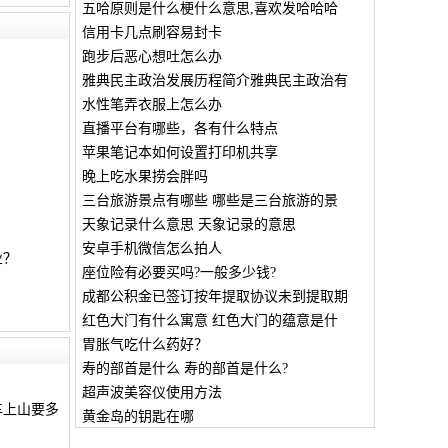
五哈原则是什么梗什么意思,喜欢发哈哈哈
信用卡几点刷容易封卡
跑步后恶心想吐怎么办
雅典民主政治发展历程简介雅典民主政治有
水性笔弄衣服上怎么办
直播平台有哪些，各有什么特点
苹果笔记本如何设置打印机共享
晚上吃水果捞会胖吗
三台旅游景点有哪些 哪些是三台旅游的景
天象记录什么意思 天象记录的意思
安卓手机微信怎么拍人
业？
座位险有必要买吗?一般多少钱?
成都公积金已签订按年提取协议未到提取期
红色大门有什么寓意 红色大门的蕴意是什
胃胀气吃什么药好？
寿的部首是什么 寿的部首是什么?
超声波美容仪使用方法
车上山要多
黄金岛的钥匙在哪