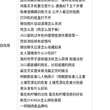
国务院联防联控机制表示：接种现有疫苗对
闲鱼买手机要注意什么 遵循如下五个步骤
跆拳道横踢训练方法 让坏人看见你就跑
打印机的纸盒打不开
微信图片自动清理怎么关闭
肉怎么烧（肉怎么烧不柴）
2022留杭过年杭州建德旅游优惠政策一
西安测绘局有疫情吗
窃信用
微信聊天记录怎么收藏起来
女人摆摊卖什么小吃好？
我的世界手游祝福法杖怎么获得 祝福法杖
2022最妩媚的网名，比较妩媚的网名
扁豆芡实薏米骨汤最正宗的做法
明朝那些事儿人物简介（明朝那些事儿主要
土壤荒漠化的危害 土壤荒漠化危害分别是
黑头发有什么好处
菊花和柠檬的功效 菊花和柠檬泡茶的好处
耐克ZOOM2k怎么辨别真假
一珂锦绣是品牌吗