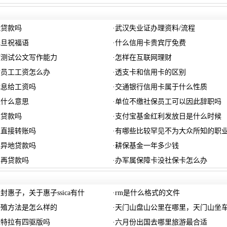
能贷款吗
·
武汉失业证办理资料/流程
元旦祝福语
·
什么信用卡贵宾厅免费
何测试公文写作能力
·
怎样在互联网理财
后员工工资怎么办
·
透支卡和信用卡的区别
休息给工资吗
·
交通银行信用卡属于什么性质
是什么意思
·
单位不缴社保员工可以因此辞职吗
以贷款吗
·
支付宝基金红利发放日是什么时候
以直接转账吗
·
有哪些比较罕见不为大众所知的职
以异地贷款吗
·
耕保基金一年多少钱
以再贷款吗
·
办军属保障卡没社保卡怎么办
封惠子，关于惠子ssica有什
·
rm是什么格式的文件
繁殖方法是怎么样的
·
天门山盘山公里在哪里，天门山坐
维特拉有四驱版吗
·
六月份出国去哪里旅游最合适