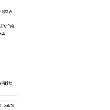
 最适合
孩好听的名
原因
何清除数
带
城市规