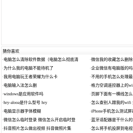
猜你喜欢
·
电脑怎么清除软件数据（电脑怎么彻底清
·
微信我的收藏怎么删除
·
为什么我的电脑不能待机了
·
企业微信有电脑版的吗
·
我用电脑玩王者荣耀为什么卡
·
不用的手机怎么处理最
·
电脑输入法怎么删
·
格力空调遥控器上的wi
·
windows是应用软件吗
·
页脚下面有一横线怎么
·
hry-alooa是什么型号 hry
·
怎么查别人蹭我的wifi
·
电脑显示器字体模糊
·
iPhone手机怎么测试
·
微信怎么临时登录 微信怎么开启临时登
·
蓝牙适配器是干什么的
·
抖音照片怎么做出视频 抖音做照片集
·
怎么将手机投屏到电视