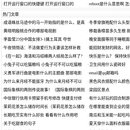
·
打开运行窗口的快捷键 打开运行窗口的
·
reboot是什么意思啊 
热门文章
·
成语蛛丝马迹中的马一开始指的是什么，是真
·
冬季穿旗袍配什么头型
·
黄晓明殷桃合作的哪部电视剧
·
移栽香樟苗多久生根 
·
李盈莹23分中国女排3-1擒土耳其 夺世
·
晚安面膜等同于睡眠面
·
午夜悄悄话：不洁做爱行为夫妻该怎样补救
·
能招财发财的网名，好
·
《在一起》海清和冯绍峰两人结局怎么样了?
·
快乐是什么？ 保持快
·
小兔子可以吃猫粮吗 小兔子可不可以吃猫粮
·
卫生间用什么瓷砖好
·
义勇军进行曲是电影什么的主题曲 那部电影
·
email是qq邮箱吗
·
为什么来月经不能拔牙 为什么来月经不可以
·
黑色风衣搭配什么颜色
·
国际象棋的两则传说故事！（国际象棋的两则
·
梁园区景点
·
中信银行信用卡预留手机号修改 快捷支付修
·
有什么好玩的回合制游
·
茉莉花茶怎么储存时间长（茉莉花茶怎么储存
·
在哪里能查到企业的营
·
长期吃芡实有什么好处 看看有什么作用吧
·
南瓜和玉米能一起吃吗
·
关于吃甜食的句子
·
夏天穿什么面料衣服最