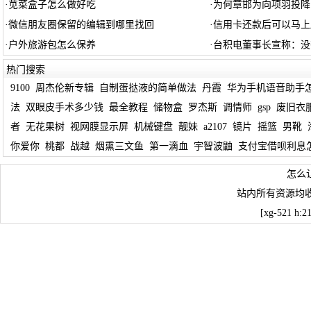
·
苋菜盒子怎么做好吃
·
为何章邯为向项羽投降
·
微信朋友圈保留的编辑到哪里找回
·
信用卡还款后可以马上
·
户外旅游包怎么保养
·
台积电董事长宣称：没
热门搜索
9100
周杰伦新专辑
自制蛋挞液的简单做法
丹霞
华为手机语音助手
法
双眼皮手术多少钱
最全教程
储物盒
罗杰斯
调情师
gsp
废旧衣
者
无花果树
视网膜显示屏
机械键盘
靓妹
a2107
镜片
摇篮
男靴
你爱你
桃都
战越
烟熏三文鱼
第一滴血
宇智波鼬
支付宝借呗利息
怎么
站内所有资源均
[xg-521 h: