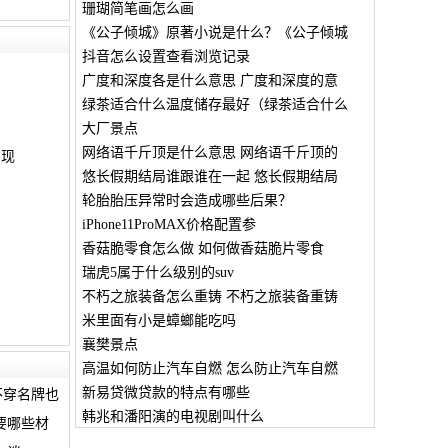
珊瑚简笔画怎么画
《公子倾城》原著小说是什么？《公子倾城
抖音怎么设置查看浏览记录
广度和深度各是什么意思 广度和深度的意
绿茶适合什么温度储存最好（绿茶适合什么
大厂景点
网络语千斤顶是什么意思 网络语千斤顶的
出现
悠长假期结局谁跟谁在一起 悠长假期结局
轮胎胎压异常时会造成哪些后果？
iPhone11ProMAX价格配置参
香菇脆零食怎么做 如何做香菇脆片零食
瑞虎5属于什么级别的suv
不朽之旅装备怎么重铸 不朽之旅装备重铸
米里面有小是蟑螂能吃吗
襄樊景点
高温如何防止汽车自燃 怎么防止汽车自燃
新易贷微贷款的特点有哪些
不穿名牌也
韩兆和潘阳演的电视剧叫什么
要哪些材