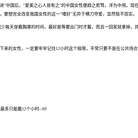
进”中国后，“爱美之心人皆有之”的中国女性便趋之若骛，洋为中用。现
，要想完全改变我国女性的这一“嗜好”无异于横刀夺爱，显然极不现实。
少每天穿戴胸罩的时间，最好是等要出门时才戴，而且一回家就拿掉，
来的女性，一定要牢牢记住12小时这个极限，平常只要不是在公共场合
多只能戴12个小时--69