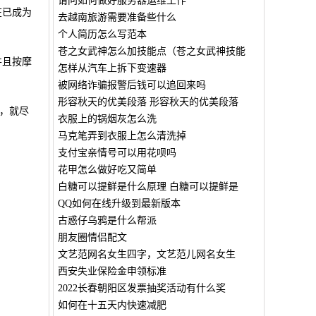
请问如何做好服务器运维工作
在已成为
去越南旅游需要准备些什么
个人简历怎么写范本
苍之女武神怎么加技能点（苍之女武神技能
并且按摩
怎样从汽车上拆下变速器
被网络诈骗报警后钱可以追回来吗
形容秋天的优美段落 形容秋天的优美段落
，就尽
衣服上的锅烟灰怎么洗
马克笔弄到衣服上怎么清洗掉
支付宝亲情号可以用花呗吗
花甲怎么做好吃又简单
白糖可以提鲜是什么原理 白糖可以提鲜是
QQ如何在线升级到最新版本
古惑仔乌鸦是什么帮派
朋友圈情侣配文
文艺范网名女生四字，文艺范儿网名女生
西安失业保险金申领标准
2022长春朝阳区发票抽奖活动有什么奖
如何在十五天内快速减肥