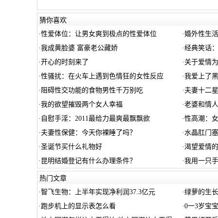
猜你喜欢
·
性爱体位：让男女爽到极点的性爱体位
·
婚外性生
·
我成黄脸婆 富豪老公藏娇
·
经典笑话
·
开心的时刻来了
·
关于爱情
·
性骚扰：在火车上遇到色情狂的女性反应
·
我爱上了
·
阻碍性交功能的食物男性千万别吃
·
夫妻十二
·
我的欲望摧毁两个女人幸福
·
老婆和情
·
自慰手淫：2011最给力最爽最飘飘欲
·
性高潮：
·
夫妻性保健：今天你裸睡了吗？
·
水晶肛门塞
·
圣诞节买什么礼物好
·
渴望爱情
·
昆明结婚登记有什么办理条件？
·
我用一只
热门文章
·
智飞生物：上半年实现净利润37.3亿元
·
绿萝的生长
·
跑步机上的显示表怎么看
·
0一3岁宝