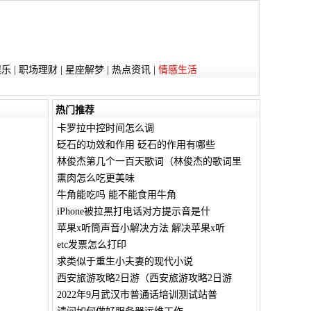
娱乐
|
职场理财
|
星座解梦
|
热点资讯
|
情感生活
热门推荐
卡罗拉中控时间怎么调
砭石的功效和作用 砭石的作用有哪些
林俊杰第几个一百天歌词（林俊杰的歌词里
熏肉怎么吃更美味
牛角能吃吗 能不能食用牛角
iPhone被拉黑打电话对方提示音是什
苹果x听筒声音小解决方法 解决苹果x听
etc发票怎么打印
求类似于重生小夫妻的现代小说
西安旅游攻略2日游（西安旅游攻略2日游
2022年9月武汉市普通话培训测试站普