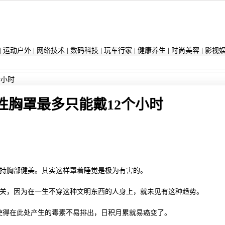
|
运动户外
|
网络技术
|
数码科技
|
玩车行家
|
健康养生
|
时尚美容
|
影视
个小时
性胸罩最多只能戴12个小时
胸部健美。其实这样罩着睡觉是极为有害的。
，因为在一生不穿这种文明东西的人身上，就未见有这种趋势。
得在此处产生的毒素不易排出，日积月累就易癌变了。