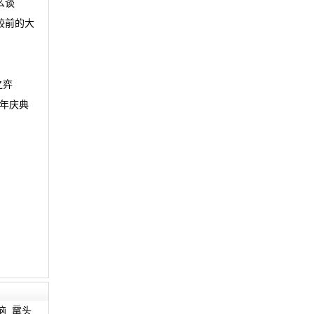
么谈
较前的大
之弈
周年庆典
恼
鼋头