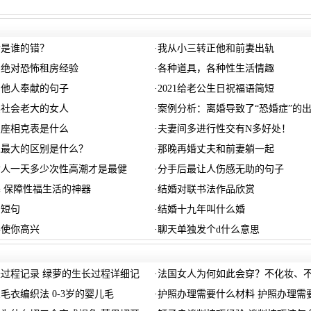
活是谁的错？
·
我从小三转正他和前妻出轨
：绝对恐怖租房经验
·
各种道具，各种性生活情趣
为他人奉献的句子
·
2021给老公生日祝福语简短
黑社会老大的女人
·
案例分析：离婚导致了“恐婚症”的
星座相克表是什么
·
夫妻间多进行性交有N多好处！
人最大的区别是什么？
·
那晚再婚丈夫和前妻躺一起
女人一天多少次性高潮才是最健
·
分手后最让人伤感无助的句子
 保障性福生活的神器
·
结婚对联书法作品欣赏
的短句
·
结婚十九年叫什么婚
手使你高兴
·
聊天单独发个d什么意思
过程记录 绿萝的生长过程详细记
·
法国女人为何如此会穿？不化妆、
宝毛衣编织法 0-3岁的婴儿毛
·
护照办理需要什么材料 护照办理需