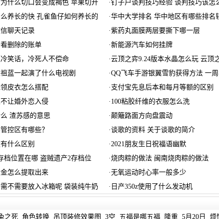
为什么切口会变成褐色 苹果切开
·
钉子户谈判技巧经验 谈判技巧该怎
么养长的快 孔雀鱼仔如何养长的
·
华中大学排名 华中地区有哪些排名
微信聊天记录
·
紫药丸面膜两层要撕下哪一层
查看删除的账单
·
新能源汽车如何挂牌
级冷笑话，冷死人不偿命
·
云顶之弈9.24版本水晶怎么玩 云顶
王祖蓝一起演了什么电视剧
·
QQ飞车手游银翼雪豹获得方法 一
毛领皮衣怎么搭配
·
支付宝先息后本和每月等额的区别
区不让婚外恋入侵
·
100粘胶纤维的衣服怎么洗
么 渣苏感的意思
·
颠簸路面方向盘震动
县管控区有哪些？
·
谈歌的资料 关于谈歌的简介
款有什么区别
·
2021朋友生日祝福语幽默
存档位置在哪 盗贼遗产2存档位
·
烧肉粽的做法 闽南烧肉粽的做法
积金怎么提取出来
·
无氧运动时心率一般多少
需不需要放入冰箱呢 袋装纯牛奶
·
日产350z使用了什么发动机
兔之死
角色转换
吊顶装修效果图
3空
五福是哪五福
隆重
5月20日
烦