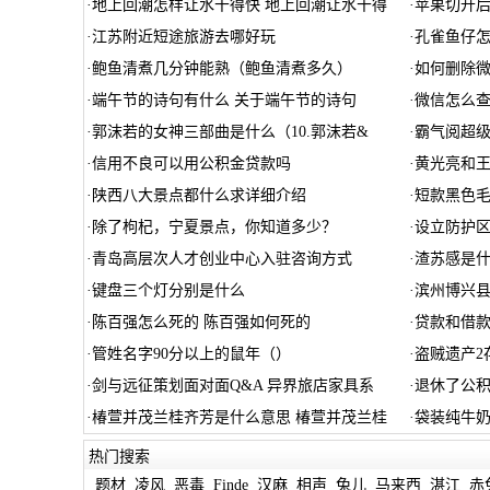
·
地上回潮怎样让水干得快 地上回潮让水干得
·
苹果切开后
·
江苏附近短途旅游去哪好玩
·
孔雀鱼仔怎
·
鲍鱼清煮几分钟能熟（鲍鱼清煮多久）
·
如何删除
·
端午节的诗句有什么 关于端午节的诗句
·
微信怎么
·
郭沫若的女神三部曲是什么（10.郭沫若&
·
霸气阅超
·
信用不良可以用公积金贷款吗
·
黄光亮和
·
陕西八大景点都什么求详细介绍
·
短款黑色
·
除了枸杞，宁夏景点，你知道多少？
·
设立防护
·
青岛高层次人才创业中心入驻咨询方式
·
渣苏感是什
·
键盘三个灯分别是什么
·
滨州博兴
·
陈百强怎么死的 陈百强如何死的
·
贷款和借
·
管姓名字90分以上的鼠年（）
·
盗贼遗产2
·
剑与远征策划面对面Q&A 异界旅店家具系
·
退休了公
·
椿萱并茂兰桂齐芳是什么意思 椿萱并茂兰桂
·
袋装纯牛奶
热门搜索
题材
凌风
恶毒
Finde
汉麻
相声
兔儿
马来西
湛江
赤