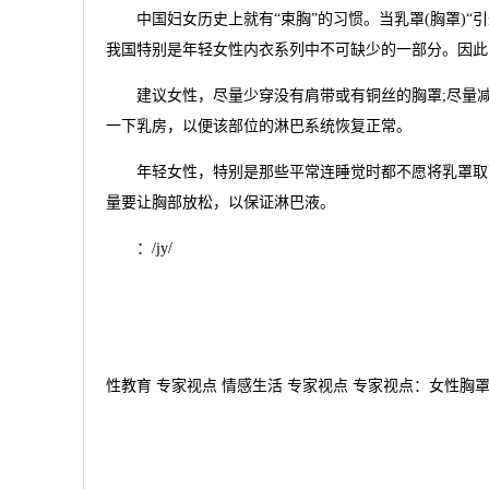
中国妇女历史上就有“束胸”的习惯。当乳罩(胸罩)“引
我国特别是年轻女性内衣系列中不可缺少的一部分。因此
建议女性，尽量少穿没有肩带或有铜丝的胸罩;尽量减
一下乳房，以便该部位的淋巴系统恢复正常。
年轻女性，特别是那些平常连睡觉时都不愿将乳罩取下
量要让胸部放松，以保证淋巴液。
：/jy/
性教育 专家视点 情感生活 专家视点 专家视点：女性胸罩最