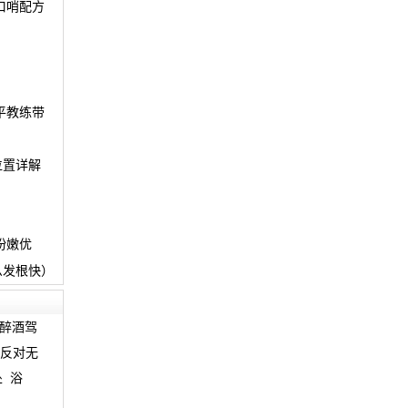
口哨配方
平教练带
位置详解
扮嫩优
么发根快）
醉酒驾
反对无
处
浴