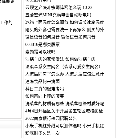
黑头贴有用吗
爆性能更
云顶之弈决斗宗师阵容怎么玩 10.22
五菱宏光MINI充满电会自动断电吗
冰箱上面温度怎么调节 如何调节冰箱温度
工作的
刚买的外套也需要洗一下再穿么 刚买的外
微信语音如何录音 微信语音如何录音
003816是哪类股票
素颜霜可以吃吗
沙锅羊肉的家常做法 如何做沙锅羊肉
温柔森系女生网名（森系可爱女生网名）
人流后同房了怎么办 人流之后应该注意什
速冻食品何来病菌
科目二真的很难考吗
如何画向上爬的藤蔓
洗菜盆的材质有哪些 洗菜盆哪些材质好呢
4月4日开福区关于开展第五轮区域核酸检
2022南京银行校园招聘公告
小米手机红外线可以测体温吗 小米手机红
粉底刷多久洗一次