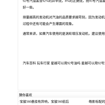
92号汽油富含92%的异辛烷，8%的正庚烷，而95号汽油
好一些。
排量越高的发动机对汽油的品质要求越苛刻，因为发动机
过程中还有可能会产生爆震的现象。
通常来讲，如果汽车使用的是涡轮增压发动机，建议使用9
汽车百科 玩车行家 星越可以用92号油吗 星越可以用92号油
猜你喜欢
·
宝骏560悬挂有异响，宝骏560前后
·
皓影标配