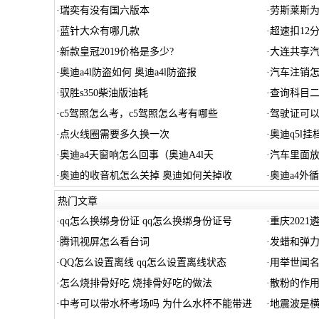
·
瑞奕有没有国六版本
·
劳斯莱斯
·
蓝针大众有哪几款
·
超速扣12
·
新款皇冠2019价格是多少?
·
大连共享
·
奥迪a4l防盗如何 奥迪a4l防盗报
·
汽车注销
·
驭胜s350柴油版油耗
·
查询科目
·
c5驾照怎么考，c5驾照怎么考有哪些
·
驾驶证可以
·
点火线圈需要多久换一次
·
奥迪q5l
·
奥迪a4天窗响怎么回事（奥迪A4l天
·
汽车里面
·
奥迪的收音机怎么关掉 奥迪如何关掉收
·
奥迪a4外
热门文章
·
qq怎么换绑身份证 qq怎么换绑身份证号
·
重庆202
·
腾讯视屏怎么看台词
·
发蜡和弹力
·
QQ怎么设置离线 qq怎么设置离线状态
·
用举世闻名
·
怎么烧排骨好吃 烧排骨好吃的做法
·
散粉的作
·
中考可以带水杯考场吗 为什么水杯不能带进
·
地震波是横