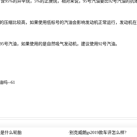
富含95%的异辛烷，5%的正庚烷，相对来说，95号汽油要比92号汽油的抗
的压缩比较高，如果使用低标号的汽油会影响发动机正常运行，发动机在
5号汽油，如果使用的是自然吸气发动机，建议使用92号汽油。
吗--61
的是什么轮胎
·
别克威朗gs2019款车评怎么样?