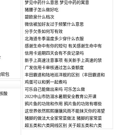
梦见中药什么意思 梦见中药的寓意
猪腰子怎么做好吃
碧欧泉什么档次
微信被加好友过于频繁什么意思
分手欠条如何写有效
北海道冬季温度多少穿什么衣服
感谢生命中有你的短句 有关感谢生命中有
信用卡逾期四天会有不良记录吗
条
新手上高速注意事项 有关新手上高速的禁
广发信用卡审核通过怎么查额度
池软包
丰田霸道和陆地巡洋舰的区别（丰田霸道和
鸡蛋可以和粥一起煮吗
可乐自己能做出来吗 可乐怎么做
核酸
2022中山市防溺水暑期安全教育公开课
鸦片鱼的功效和作用 鸦片鱼的功效有哪些
这世界依然熙熙攘攘风雨不能抹灭你的渴望
猪脚的做法大全家常菜做法 猪脚的家常菜
超五类和六类网线区别 关于超五类和六类