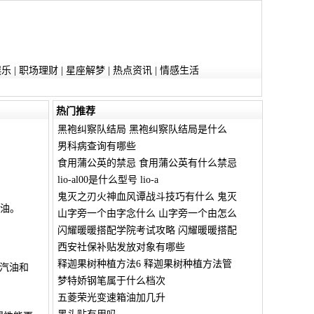
娱乐
|
职场理财
|
星座解梦
|
热点资讯
|
情感生活
热门推荐
黑袍纠察队结局 黑袍纠察队结局是什么
男科病查询有哪些
食用蒲公英的禁忌 食用蒲公英有什么禁忌
lio-al00是什么型号 lio-a
鬼灭之刃火神血风谭战斗技巧有什么 鬼灭
汽油。
山字旁一个由字念什么 山字旁一个由怎么
闪耀暖暖搭配学院考试攻略 闪耀暖暖搭配
西安社保补贴发放对象有哪些
释迦果树种植方法6 释迦果树种植方法管
号汽油和
梦特娇钢笔属于什么档次
五菱荣光变速箱油加几升