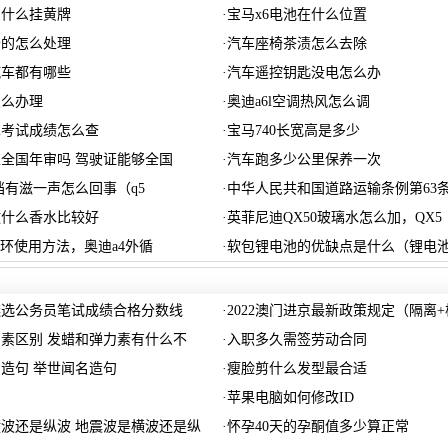
为什么挂黄牌
·
宝马x6电池在什么位置
分的怎么处理
·
汽车座椅茶渍怎么去除
汽车都有哪些
·
汽车遥控钥匙没电怎么办
怎么办理
·
奥迪a6l空调热风怎么调
二考试成绩怎么查
·
宝马740长宽高是多少
全国年审吗 驾驶证能够全国
·
汽车跑多少公里保养一次
挂档有滋一声怎么回事（q5
·
中华人民共和国道路运输条例第63
放什么香水比较好
·
英菲尼迪QX50玻璃水怎么加，QX5
循环使用方法，奥迪a4外循
·
软包锂电池的优缺点是什么（锂电
1遴选公务员笔试成绩合格分数线
·
2022澳门进京最新政策规定（隔离+
素区别 发蜡和弹力素有什么不
·
入职多久需签劳动合同
造句 举世闻名造句
·
瘦脸剪什么发型最合适
用
·
苹果电脑如何修改ID
波还是纵波 地震波是横波还是纵
·
怀孕40天的孕酮值多少算正常