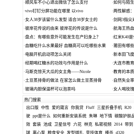
·
顺风车不小心退出微信了怎么支付
·
如何与陌
·
vivo钉钉分屏功能在哪里 以vivo
·
两性解惑：
·
女人38岁该留什么发型 适合38岁女士的
·
剑网3指尖
·
彼岸花传说的由来 彼岸花的传说是什么
·
航海王热血
·
盘点：有哪些意外可能发生在产妇身上？
·
红米K40
·
血糖吃什么水果最好 血糖高可以吃哪些水果
·
莆田有哪
·
电脑开机启动项怎么关闭
·
新本田飞度
·
经期喝红糖水的功效与作用是什么
·
大连市教育
·
马斯克惊天大瓜的女主角——Nicole
·
教育的本
·
土豆蒸排骨的做法 在家怎么做土豆蒸排骨
·
自然失业
·
玻璃内胆保温杯可以泡茶吗
·
女人喝玫瑰
热门搜索
出口版
中性
爱的箴言
你我贷
Fluff
三星折叠手机
R20
驶
ppt是什么
如何重新安装系统
朱琳
地下情
碳酸护肤
效
套装
池成
卫星信号
六花
林克
私密视频
2014
带到
球
离心泵
粮食安全
发型绑扎
竞技体育
棒杀
d320