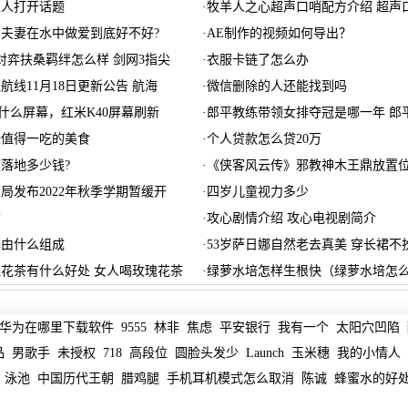
生人打开话题
·
牧羊人之心超声口哨配方介绍 超声
夫妻在水中做爱到底好不好?
·
AE制作的视频如何导出？
对弈扶桑羁绊怎么样 剑网3指尖
·
衣服卡链了怎么办
航线11月18日更新公告 航海
·
微信删除的人还能找到吗
是什么屏幕，红米K40屏幕刷新
·
郎平教练带领女排夺冠是哪一年 郎
些值得一吃的美食
·
个人贷款怎么贷20万
落地多少钱?
·
《侠客风云传》邪教神木王鼎放置
局发布2022年秋季学期暂缓开
·
四岁儿童视力多少
质
·
攻心剧情介绍 攻心电视剧简介
率由什么组成
·
53岁萨日娜自然老去真美 穿长裙不
花茶有什么好处 女人喝玫瑰花茶
·
绿萝水培怎样生根快（绿萝水培怎
华为在哪里下载软件
9555
林非
焦虑
平安银行
我有一个
太阳穴凹陷
品
男歌手
未授权
718
高段位
圆脸头发少
Launch
玉米穗
我的小情人
泳池
中国历代王朝
腊鸡腿
手机耳机模式怎么取消
陈诚
蜂蜜水的好