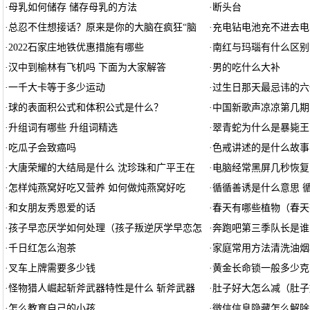
·
母乳如何储存 储存母乳的方法
·
断头台
·
总忍不住想接话？原来是你的大脑在疯狂“脑
·
充电钻电池充不进去电
·
2022石家庄地铁优惠措施有哪些
·
南红与玛瑙有什么区别
·
汉中到榆林有飞机吗 下面为大家解答
·
男的吃什么大补
·
一千大卡等于多少运动
·
过生日那天最忌讳的六
·
球的表面积公式和体积公式是什么？
·
中国新歌声凉凉第几期
·
升组词有哪些 升组词精选
·
翠青蛇为什么是暴毙王
·
吃瓜子会致癌吗
·
色戒讲述的是什么故事
·
大唐荣耀的大结局是什么 沈珍珠和广平王在
·
电脑经常黑屏几秒恢复
·
怎样炖燕窝好吃又营养 如何做炖燕窝好吃
·
循循善诱是什么意思 
·
和女朋友秀恩爱的话
·
春天有哪些植物（春天
·
孩子早恋厌学如何处理（孩子叛逆厌学早恋怎
·
奔跑吧第三季队长是谁
·
千日红怎么泡茶
·
家庭常用方法清洗油烟
·
叉车上牌需要多少钱
·
黄金长命锁一般多少克
·
怪物猎人崛起斩斧武器特性是什么 斩斧武器
·
肚子好大怎么减（肚子
·
怎么教育自己的小孩
·
微信信息隐藏怎么解除