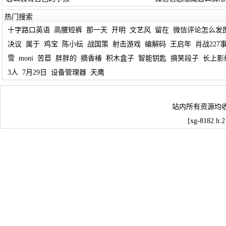
热门搜索
十字路口英语
高腰短裤
那一天
开明
文艺风
留在
微信评论怎么发
决议
属于
鸡宝
陈小纭
战国策
射击游戏
编解码
王启年
肖战227
雪
moni
苦苣
胖胖的
摘香椿
积木盒子
智能钥匙
搞笑段子
长上影
3人
7月29日
设备管理器
天鹰
站内所有资源均
[xg-8182 h