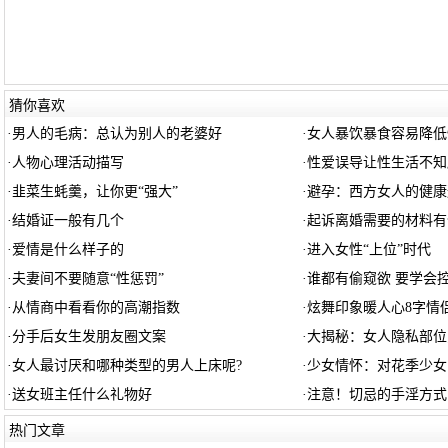
猜你喜欢
·
男人的毛病：总认为别人的老婆好
·
女人暴饮暴食容易降低
·
人物心理活动描写
·
性爱误导让性生活不知
·
韭菜生蚝羹，让你更“强大”
·
避孕：西方女人的健康
·
结婚证一般有几个
·
起诉离婚需要的材料有
·
爱情是什么样子的
·
进入女性“上位”时代
·
夫妻间不要随意“性惩罚”
·
谁都有偷窥欲 要学会
·
从情商中看看你的高潮指数
·
炫舞印象暖人心8字情
·
分手后女生发朋友圈文案
·
大揭秘：女人隐私部位
·
女人最讨厌和哪种类型的男人上床呢?
·
少女情怀：对花季少女
·
送女班主任什么礼物好
·
注意！切忌的手淫方式
热门文章