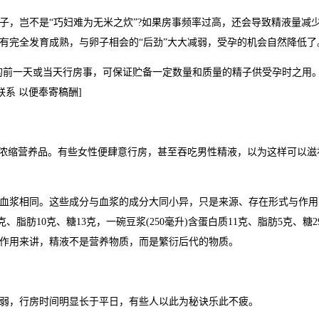
，岂不是“巧妇难为无米之炊”?如果房事频率过高，还会导致精液量减
有完全发育成熟，与卵子相会的“后劲”大大减弱，受孕的机会自然降低了
的前一天或当天行房事，可保证贮备一定数量和质量的精子供受孕时之用
系 以便奉寄稿酬]
浓缩营养品。有些女性便肆意行房，甚至吞吃男性精液，以为这样可以滋
浆相同。这些成分与血浆的成分大同小异，只是来源、存在形式与作用
、脂肪10克、糖13克，一碗豆浆(250毫升)含蛋白质11克、脂肪5克、糖2
作用来讲，精液不是营养物质，而是繁衍后代的物质。
，行房时间明显长于平日，有些人以此为秘诀乐此不疲。