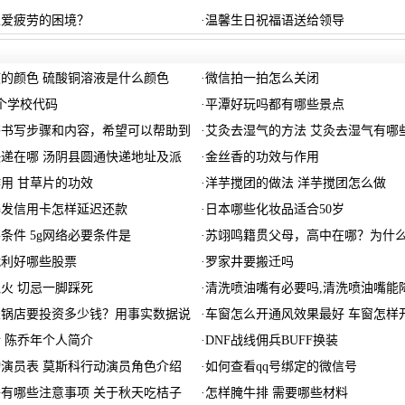
性爱疲劳的困境？
·
温馨生日祝福语送给领导
的颜色 硫酸铜溶液是什么颜色
·
微信拍一拍怎么关闭
哪个学校代码
·
平潭好玩吗都有哪些景点
书书写步骤和内容，希望可以帮助到
·
艾灸去湿气的方法 艾灸去湿气有哪
递在哪 汤阴县圆通快递地址及派
·
金丝香的功效与作用
用 甘草片的功效
·
洋芋搅团的做法 洋芋搅团怎么做
爆发信用卡怎样延迟还款
·
日本哪些化妆品适合50岁
要条件 5g网络必要条件是
·
苏翊鸣籍贯父母，高中在哪？为什
战利好哪些股票
·
罗家井要搬迁吗
火 切忌一脚踩死
·
清洗喷油嘴有必要吗,清洗喷油嘴能
火锅店要投资多少钱？用事实数据说
·
车窗怎么开通风效果最好 车窗怎样
 陈乔年个人简介
·
DNF战线佣兵BUFF换装
演员表 莫斯科行动演员角色介绍
·
如何查看qq号绑定的微信号
有哪些注意事项 关于秋天吃桔子
·
怎样腌牛排 需要哪些材料