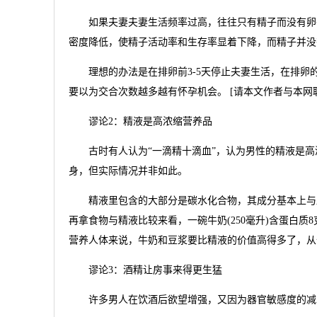
如果夫妻夫妻生活频率过高，往往只有精子而没有卵子
密度降低，使精子活动率和生存率显着下降，而精子并没
理想的办法是在排卵前3-5天停止夫妻生活，在排卵
要以为交合次数越多越有怀孕机会。 [请本文作者与本网联
谬论2：精液是高浓缩营养品
古时有人认为“一滴精十滴血”，认为男性的精液是高
身，但实际情况并非如此。
精液里包含的大部分是碳水化合物，其成分基本上与血
再拿食物与精液比较来看，一碗牛奶(250毫升)含蛋白质8克
营养人体来说，牛奶和豆浆要比精液的价值高得多了，从
谬论3：酒精让房事来得更生猛
许多男人在饮酒后欲望增强，又因为器官敏感度的减弱