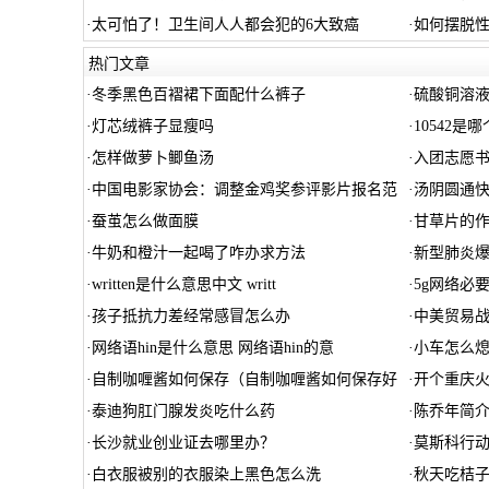
·
太可怕了！卫生间人人都会犯的6大致癌
·
如何摆脱
热门文章
·
冬季黑色百褶裙下面配什么裤子
·
硫酸铜溶液
·
灯芯绒裤子显瘦吗
·
10542是
·
怎样做萝卜鲫鱼汤
·
入团志愿
·
中国电影家协会：调整金鸡奖参评影片报名范
·
汤阴圆通快
·
蚕茧怎么做面膜
·
甘草片的作
·
牛奶和橙汁一起喝了咋办求方法
·
新型肺炎
·
written是什么意思中文 writt
·
5g网络必
·
孩子抵抗力差经常感冒怎么办
·
中美贸易
·
网络语hin是什么意思 网络语hin的意
·
小车怎么熄
·
自制咖喱酱如何保存（自制咖喱酱如何保存好
·
开个重庆
·
泰迪狗肛门腺发炎吃什么药
·
陈乔年简介
·
长沙就业创业证去哪里办？
·
莫斯科行动
·
白衣服被别的衣服染上黑色怎么洗
·
秋天吃桔子