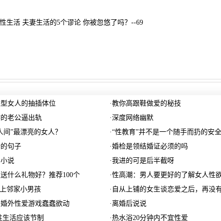
性生活 夫妻生活的5个谬论 你被忽悠了吗？--69
类型女人的抽插体位
·
教你高跟鞋做爱的秘技
作的老公逼出轨
·
深度网络幽默
人间”最漂亮的女人？
·
“性教育”并不是一个随手而扔的安
情的句子
·
婚检是领结婚证必须的吗
的小说
·
我进的可是后半截呀
送什么礼物好？推荐100个
·
性高潮：男人要更好的了解女人性
恋上邻家小男孩
·
自从上铺的女生谈恋爱之后，再没
为婚外性爱游戏蠢蠢欲动
·
离婚后说说
性生活应该节制
·
热水浴20分钟内不宜性爱