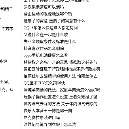
生了孩子抑郁了怎么办 生小孩后抑郁
罗汉果泡茶皮可以泡吗
少和精子
登山运动的发源地是哪个镇
。
送扇子的寓意 送扇子的寓意有什么
QQ飞车怎么快速进入指定房间
。千万不
又说什么在一起是什么歌
失业金领取条件及标准是什么
抖音喜欢作品怎么删除
oppo手机电池健康怎么看
补健
将欲取之必先与之的意思 将欲取之必先与
暂扣驾驶证属于行政强制措施还是行政处罚
怡丽丝尔去皱精华的使用方法 怡丽丝尔去
不同。
QQ厘米FLY怎么跑得快
9克。从
清炖羊肉汤的做法，家庭羊肉汤怎么做好喝
玩猴子操作设置怎么设置 王者荣耀猴子游
体内湿气去除的方法 关于体内湿气去除的
快乐大本营王一博是哪一期
昂克赛拉原装进口吗
油性记号笔弄到衣服上怎么洗