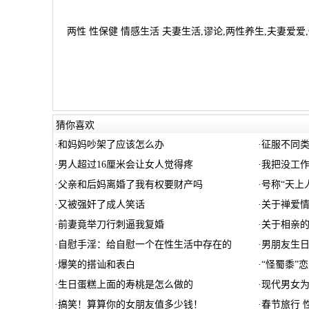
两性 性保健 情感生活 夫妻生活,谬论,两性养生,夫妻爱爱,
猜你喜欢
·
和妈妈吵架了应该怎么办
·
征服不同
·
男人超过16厘米会让女人觉得疼
·
我把没工
·
父亲和后妈离婚了我有权要财产吗
·
号称“天上
·
又被强奸了成人笑话
·
关于禅爱
·
前妻竟举刀行刺逼我复婚
·
关于相亲
·
自慰手淫：给自慰一个在性生活中存在的
·
男朋友生日
·
爆笑的搭讪和表白
·
“怪蜀黍”
·
生日蛋糕上面的寿桃是怎么做的
·
现代男女
·
搞笑！算算你的女朋友值多少钱！
·
春节旅行 