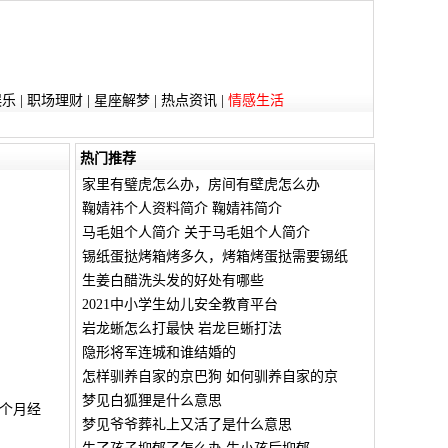
娱乐
|
职场理财
|
星座解梦
|
热点资讯
|
情感生活
热门推荐
家里有璧虎怎么办，房间有壁虎怎么办
鞠婧祎个人资料简介 鞠婧祎简介
马毛姐个人简介 关于马毛姐个人简介
锡纸蛋挞烤箱烤多久，烤箱烤蛋挞需要锡纸
生姜白醋洗头发的好处有哪些
2021中小学生幼儿安全教育平台
岩龙蜥怎么打最快 岩龙巨蜥打法
隐形将军连城和谁结婚的
怎样驯养自家的京巴狗 如何驯养自家的京
梦见白狐狸是什么意思
个月经
梦见爷爷葬礼上又活了是什么意思