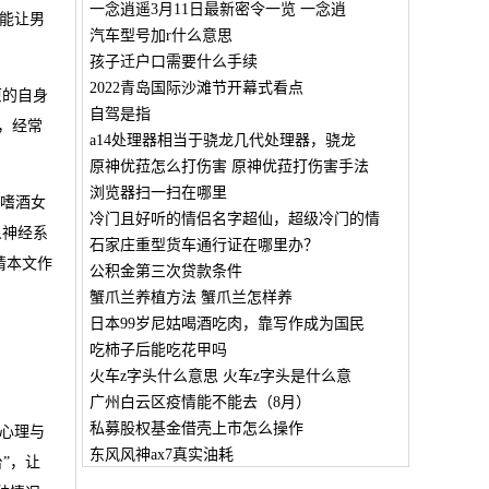
一念逍遥3月11日最新密令一览 一念逍
能让男
汽车型号加r什么意思
孩子迁户口需要什么手续
2022青岛国际沙滩节开幕式看点
原的自身
自驾是指
的，经常
a14处理器相当于骁龙几代处理器，骁龙
原神优菈怎么打伤害 原神优菈打伤害手法
浏览器扫一扫在哪里
的嗜酒女
冷门且好听的情侣名字超仙，超级冷门的情
人神经系
石家庄重型货车通行证在哪里办？
请本文作
公积金第三次贷款条件
蟹爪兰养植方法 蟹爪兰怎样养
日本99岁尼姑喝酒吃肉，靠写作成为国民
吃柿子后能吃花甲吗
火车z字头什么意思 火车z字头是什么意
广州白云区疫情能不能去（8月）
私募股权基金借壳上市怎么操作
心理与
东风风神ax7真实油耗
”，让