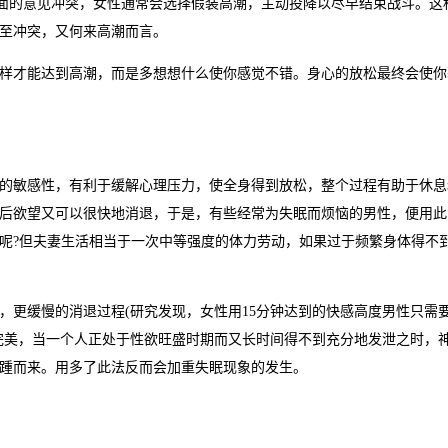
正面的意见冲突，女性通常会选择假装高潮，主动投降以尽早结束战斗。这
至冲突，又何来高潮而言。
才能达到高潮，而是多想想什么使你感觉不错。身心的放松最终会使你
敏感性，有利于缓解心理压力，使全身得到放松，整个过程有助于休息
后欲望又可以很快地消退，于是，有些经常为失眠而烦恼的男性，便用此
呢?但夫妻生活相当于一次中等强度的体力劳动，如果过于频繁身体得不
缓慢的消退过程(研究发现，女性用15分钟达到的快感高度男性只需要
完美，当一个人正处于性欲旺盛时期而又长时间得不到充分地发泄之时，
踵而来。用多了此法反而会加重失眠现象的发生。