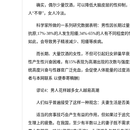
确实，偶尔少量饮酒，可以降低大脑皮层的性抑制，一
人“不举”，女人冷淡。
科学家所做的一系列研究数据表明：男性因长期过量饮酒发
抗原;17%-38%的人发生阳痿;34%-65%的人有不
如此，会导致男子精液减少、阳痿等疾病。
而长期、大量饮酒的女性，不但可引起妇女卵巢早衰，绝
性产生性兴奋困难，有15%表现为高潮出现的次数与强
统高度兴奋与性器官广泛充血，会促使人体能量的过度消耗
者与本网联系 以便奉寄稿酬]
谬论4：男人花样越多女人越易高潮
人们似乎普遍接受了这样一种观念：夫妻生活是否美
适当的房事技巧会产生有益的作用，但如果过于追究具
生理上的疲惫。在我国，至少有半数以上的妻子既不需求也