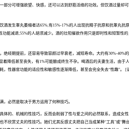
部分可增强欲望、快感，还可以达到舒筋活络的功效。但饮酒过量却可
生睾丸萎缩者达65%;有15%-17%的人出现抗精子抗原和抗睾丸抗
同程度的性功能减退;55%的人胡须减少。酒的壮阳催欲作用只是即时性和短暂性
经期提前，还容易导致容颜过早衰老，减短寿命。大约有30%-40%
度显着降低甚至丧失，有1%可能酿成终生不孕。喝酒后的夫妻生活，由于
，性器官功能的适应性和敏感性逐渐降低，甚至会完全失去“性趣”。 [
满，必然是取决于男方运用了何种技巧。
体的、机械的性技巧，反而会削弱了性与爱之间的必然联系，造成女性
不欣赏丈夫的性技巧。她们尤其反感丈夫把自己当成某种“工具”或“舞台