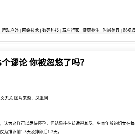
|
运动户外
|
网络技术
|
数码科技
|
玩车行家
|
健康养生
|
时尚美容
|
影视
5个谬论 你被忽悠了吗？
文无关 图片来源：凤凰网
认为这样可以尽快怀孕，但结果往往却适得其反。生育年龄的妇女在每
排卵前1-3天及排卵后1-2天。