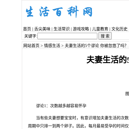
首页
|
舌尖美味
|
生活常识
|
游戏攻略
|
儿童教育
|
文化历史
关键字:
网站首页
>
情感生活
> 夫妻生活的5个谬论 你被忽悠了吗？
夫妻生活的
图
谬论1：次数越多越容易怀孕
当有些夫妻想要宝宝时，有意识增加夫妻生活的次数，
周期中只排一到两个卵子。因此，每月最易受孕的时间仅仅为