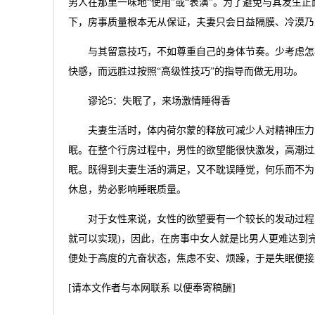
男人在那里一味地“使用”或“表演”。为了避免与其发生
下，房事质量根本无从保证，夫妻只会日益隔膜、冷漠乃
与其留意技巧，不如尊重自己的身体节奏。少考虑怎样
快感，而远胜过按照“高级性技巧”的指导而做无用功。
谬论5：失眠了，来场激情睡得香
夫妻生活时，体内荷尔蒙的释放可减少人对精神压力的
眠。在整个行房过程中，男性的欲望能很快激发，高潮过
眠。既得到夫妻生活的满足，又不耽误睡觉，何乐而不为
休息，势必影响睡眠质量。
对于女性来说，女性的欲望要有一个较长的发动过程，更
就可以实现)，因此，在房事中女人就是比男人更难达到
便处于高度的亢奋状态，焦虑不安、烦躁，于是失眠便接
[请本文作者与本网联系 以便奉寄稿酬]