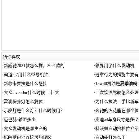
猜你喜欢
·
新威驰2021款怎么样，2021款的
·
领界用了什么发动机
·
霸道2.7用什么型号机油
·
违章行为的措施主要有
·
新款卡罗拉是什么悬挂
·
15w40机油是夏季油吗
·
大众tavendor什么时候上市 大
·
二次饮酒驾驶怎么处理
·
雷凌保养灯怎么复位
·
为什么拉法二手比新车
·
示廓灯是什么灯？什么时候用？
·
奔驰的火花塞在哪个位
·
迈巴赫s轴距多少
·
奥迪a4车身尺寸是多少
·
大众发动机是哪生产的
·
科沃兹自动挡档位介绍
·
拆除蓄电池连接线的误区
·
自动头灯怎么用