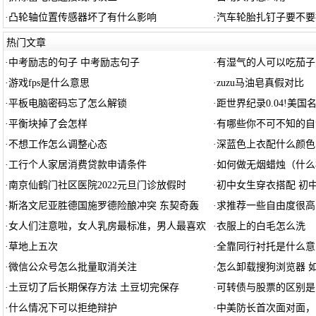
·
凸轮轴位置传感器坏了有什么影响
·
汽车轮胎扎钉子要不要
热门文章
·
中考励志的句子 中考励志句子
·
有湿气的人可以吃茄子
·
游戏fps是什么意思
·
zuzu马油皂真假对比
·
平板电脑密码忘了怎么解锁
·
距世界纪录0.04!美国名
·
平衡块掉了会怎样
·
有哪些你不可不知的自
·
不想工作怎么调整心态
·
深蓝色上衣配什么颜色
·
工行个人家居消费贷款申请条件
·
如何做无烟蜡烛（什么
·
南京仙鹤门社区医院2022元旦门诊放假时
·
初中女生穿衣搭配 初
·
斯洛文尼亚胜德国施罗德险酿冲突 东契奇轰
·
求推荐一些自由度很高
·
女人们注意啦，女人乳房最标准，男人最喜欢
·
衣服上的白毛怎么洗
·
草地上五次
·
全靠同行衬托是什么意
·
微信公众号怎么批量取消关注
·
怎么卸载搜狗浏览器 
·
土豆切了后长期保存方法 土豆切完保存
·
可转债与股票的区别是
·
什么情况下可以拒绝辩护
·
中美防长首次面对面，