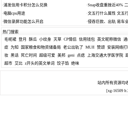
·
浦发信用卡积分怎么兑换
·
Snap收盘重挫近40%
·
电脑cpu用途
·
文五行什么属性 文五
·
微信录屏功能怎么开启
·
侵吞巨款、出轨 易车
热门搜索
毛呢裙
登月
酥瓜
小纹身
灭草
CP情侣
信用钱包
英文昵称微信
通
症
为知
国家粮食和物资储备局
老公出轨了
MUJI
赞颂
安装网络打
妆
黑话
死亡时间
超级可爱
美邦
geni
点痣
上海交通大学医学院
超市
艾比
z开头的英文单词
饺子馅
绝味
站内所有资源均
[xg-16509 