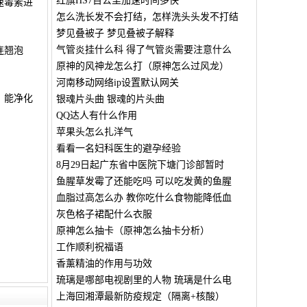
红旗HS7百公里加速时间多快
速毒素进
怎么洗长发不会打结，怎样洗头头发不打结
梦见叠被子 梦见叠被子解释
气管炎挂什么科 得了气管炎需要注意什么
连翘泡
原神的风神龙怎么打（原神怎么过风龙）
河南移动网络ip设置默认网关
，能净化
银魂片头曲 银魂的片头曲
QQ达人有什么作用
苹果头怎么扎洋气
看看一名妇科医生的避孕经验
8月29日起广东省中医院下塘门诊部暂时
鱼腥草发霉了还能吃吗 可以吃发黄的鱼腥
血脂过高怎么办 教你吃什么食物能降低血
灰色格子裙配什么衣服
原神怎么抽卡（原神怎么抽卡分析）
工作顺利祝福语
香薰精油的作用与功效
琉璃是哪部电视剧里的人物 琉璃是什么电
上海回湘潭最新防疫规定（隔离+核酸）