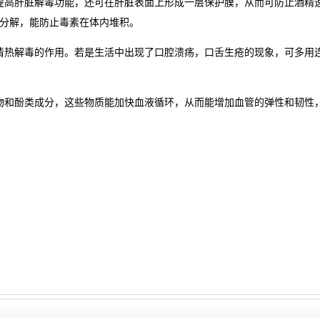
提高肝脏解毒功能，还可在肝脏表面上形成一层保护膜，从而可防止酒精
分解，能防止毒素在体内堆积。
清热解毒的作用。若是生活中出现了口腔溃疡，口舌生疮的现象，可多用
物和酚类成分，这些物质能加快血液循环，从而能增加血管的弹性和韧性