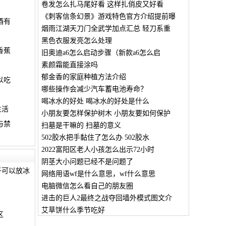
卷发怎么扎马尾好看 这样扎俏皮又好看
《刺客信条幻景》游戏特色官方介绍提前曝
酒有
烟雨江湖天刀门全武学加点汇总 轻刀系重
黑色衣服发亮怎么处理
香蕉
旧奥迪a6怎么启动步骤（新款a6怎么启
素颜霜能直接涂吗
郁金香的家庭种植方法介绍
以吃
哪些操作会减少汽车蓄电池寿命？
喝冰水的好处 喝冰水的好处是什么
生活
小朋友要怎样保护树木 小朋友要如何保护
与禁
扫墓是干嘛的 扫墓的意义
502胶水把手黏住了怎么办 502胶水
2022富阳区老人小孩怎么出示72小时
阴茎大小问题已经不是问题了
子可以放冰
网络用语wf是什么意思，wf什么意思
电脑微信怎么看自己的朋友圈
进击的巨人2最终之战夺回墙外模式图文介
艾草饼什么季节吃好
区