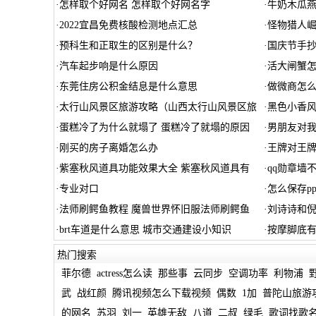
·
怎样取个好网名 怎样取个好网名字
·
牛奶木瓜
·
2022宜昌免费核酸检测地点汇总
·
怪物猎人崛
·
预科生和正取生的区别是什么？
·
国庆节手抄
·
汽车起步响是什么原因
·
活大闸蟹怎
·
东莞住房公积金结息是什么意思
·
做微商怎
·
太行山风景区旅游攻略（山西太行山风景区旅
·
黑色小香
·
蛋糕冷了为什么就塌了 蛋糕冷了就塌的原因
·
男朋友对
·
刚买的房子离婚怎么办
·
王牌对王
·
紫塞秋风道具功能效果大全 紫塞秋风道具有
·
qq勋章墙
·
专业对口
·
怎么保存pp
·
法师刷鳄鱼教程 魔兽世界怀旧服法师刷鳄鱼
·
刘诗诗和
·
brt车道是什么意思 城市交通建设小知识
·
按摩脚底
热门搜索
菲尔德
actress怎么读
那些事
云同步
空调功率
利物浦
武
战红颜
腾讯视频怎么下载视频
偶数
1加
普陀山旅游
的网名
苏羽
刘一
英雄无敌
八道
二叔
绿毛
歌词找歌