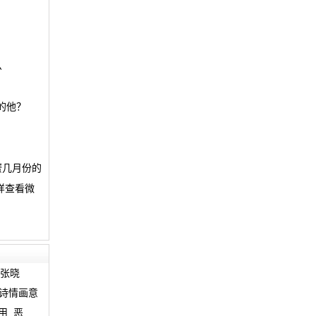
么
的他？
蟹几月份的
样查看微
张晓
诗情画意
用
恶