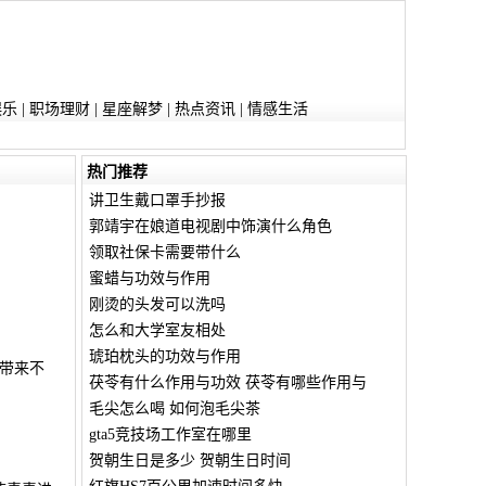
娱乐
|
职场理财
|
星座解梦
|
热点资讯
|
情感生活
热门推荐
讲卫生戴口罩手抄报
郭靖宇在娘道电视剧中饰演什么角色
领取社保卡需要带什么
蜜蜡与功效与作用
刚烫的头发可以洗吗
怎么和大学室友相处
琥珀枕头的功效与作用
带来不
茯苓有什么作用与功效 茯苓有哪些作用与
毛尖怎么喝 如何泡毛尖茶
gta5竞技场工作室在哪里
贺朝生日是多少 贺朝生日时间