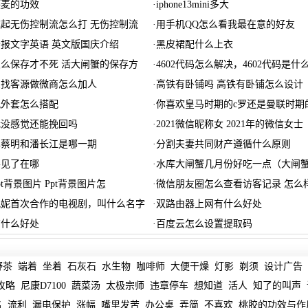
燕麦的功效
·
iphone13mini多大
起无伤控制流怎么打 无伤控制流
·
用手机QQ怎么看我最在意的好友
报文字英语 英文版国庆介绍
·
黑皮裙配什么上衣
么保存才不死 活大闸蟹的保存方
·
4602代码怎么解决，4602代码是什
么找客源做微商怎么加人
·
高铁有卧铺吗 高铁有卧铺怎么设计
风外套怎么搭配
·
你喜欢皇马时期的c罗还是曼联时期
我没感觉还能挽回吗
·
2021微信昵称女 2021年的微信女士
牌蔡明和潘长江是哪一期
·
分割夫妻共同财产遵循什么原则
不见了在哪
·
水库大闸蟹几月份好吃一点（大闸
t背景图片 Ppt背景图片怎
·
微信朋友圈怎么查看访客记录 怎么
倪妮首次合作的电视剧，叫什么名字
·
双路由器上网有什么好处
有什么好处
·
百度云怎么设置提取码
野茶
端着
坐着
石灰石
水生物
咖啡师
大便干燥
灯影
剃须
设计广告
攻略
尼康D7100
蔬菜汤
太极宗师
违章停车
想知道
活人
知了的叫声
名
流利
漏电保护
涨幅
嘴里发苦
办公桌
弄简
不喜欢
桃胶的功效与作