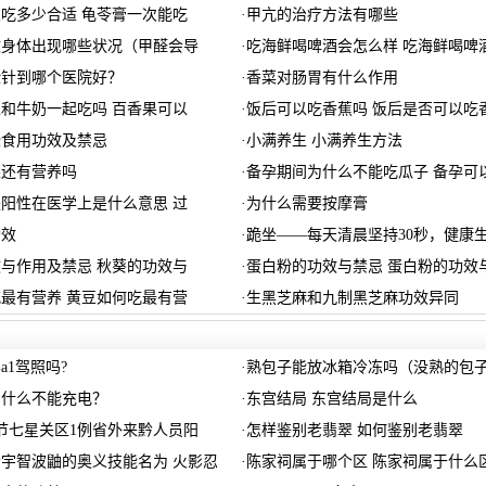
吃多少合适 龟苓膏一次能吃
·
甲亢的治疗方法有哪些
致身体出现哪些状况（甲醛会导
·
吃海鲜喝啤酒会怎么样 吃海鲜喝啤
脸针到哪个医院好？
·
香菜对肠胃有什么作用
和牛奶一起吃吗 百香果可以
·
饭后可以吃香蕉吗 饭后是否可以吃
些食用功效及禁忌
·
小满养生 小满养生方法
果还有营养吗
·
备孕期间为什么不能吃瓜子 备孕可
阳性在医学上是什么意思 过
·
为什么需要按摩膏
功效
·
跪坐——每天清晨坚持30秒，健康
与作用及禁忌 秋葵的功效与
·
蛋白粉的功效与禁忌 蛋白粉的功效
最有营养 黄豆如何吃最有营
·
生黑芝麻和九制黑芝麻功效异同
a1驾照吗?
·
熟包子能放冰箱冷冻吗（没熟的包
为什么不能充电？
·
东宫结局 东宫结局是什么
毕节七星关区1例省外来黔人员阳
·
怎样鉴别老翡翠 如何鉴别老翡翠
宇智波鼬的奥义技能名为 火影忍
·
陈家祠属于哪个区 陈家祠属于什么