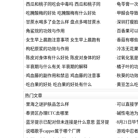
·
西瓜和桃子同吃会中毒吗 西瓜和桃子同
·
龟苓膏一次
·
吃腌酸梅的好处 吃腌酸梅有什么好处
·
甲醛会导
·
甘蔗水喝多了会怎么样 盘点多喝甘蔗水
·
深圳打瘦
·
角鲨烷的功效与作用
·
百香果可以
·
女生早上晨跑注意事项 女生早上晨跑有
·
香菇有哪
·
枸杞原浆的功效与作用
·
冷冻无花
·
陈皮对身体有什么好处 陈皮对身体的好
·
过氧化氢是
·
半衰期与什么有关 半衰期的解释
·
橘子叶的
·
鸡血藤的副作用和禁忌 鸡血藤的注意事
·
秋葵的功效
·
吃白果的好处 吃白果的好处有什么
·
黄豆怎么吃
热门文章
·
里海之谜护肤品怎么样
·
可以直接学
·
奉贤区办理ETC去哪里
·
碱性电池
·
蓝牙提示已配对但未连接是什么意思 蓝牙提
·
8月21日
·
说唱歌手capper属于哪个厂牌
·
游戏中忍者