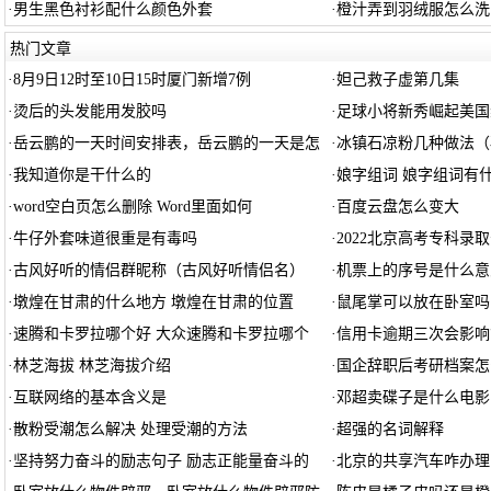
·
男生黑色衬衫配什么颜色外套
·
橙汁弄到羽绒服怎么洗
热门文章
·
8月9日12时至10日15时厦门新增7例
·
妲己救子虚第几集
·
烫后的头发能用发胶吗
·
足球小将新秀崛起美国
·
岳云鹏的一天时间安排表，岳云鹏的一天是怎
·
冰镇石凉粉几种做法（
·
我知道你是干什么的
·
娘字组词 娘字组词有
·
word空白页怎么删除 Word里面如何
·
百度云盘怎么变大
·
牛仔外套味道很重是有毒吗
·
2022北京高考专科录
·
古风好听的情侣群昵称（古风好听情侣名）
·
机票上的序号是什么意
·
墩煌在甘肃的什么地方 墩煌在甘肃的位置
·
鼠尾掌可以放在卧室吗
·
速腾和卡罗拉哪个好 大众速腾和卡罗拉哪个
·
信用卡逾期三次会影响
·
林芝海拔 林芝海拔介绍
·
国企辞职后考研档案怎
·
互联网络的基本含义是
·
邓超卖碟子是什么电影
·
散粉受潮怎么解决 处理受潮的方法
·
超强的名词解释
·
坚持努力奋斗的励志句子 励志正能量奋斗的
·
北京的共享汽车咋办理