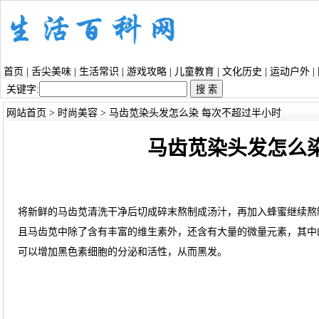
首页
|
舌尖美味
|
生活常识
|
游戏攻略
|
儿童教育
|
文化历史
|
运动户外
|
关键字:
网站首页
>
时尚美容
> 马齿苋染头发怎么染 每次不超过半小时
马齿苋染头发怎么
将新鲜的马齿苋清洗干净后切成碎末熬制成汤汁，再加入蜂蜜继续熬
且马齿苋中除了含有丰富的维生素外，还含有大量的微量元素，其中
可以增加黑色素细胞的分泌和活性，从而黑发。