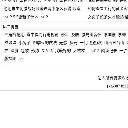
·
卧室放什么物件辟邪，卧室放什么物件辟邪防
·
陈皮是橘子皮吗还是橙
·
绝地求生刺激战场浪漫玫瑰束怎么获得 浪漫
·
如何查看工行的黄金客
·
ios12.5.5更新了什么 ios12
·
女贞子蒸多久才能熟 
热门搜索
三角梅花期
雪中悍刀行电视剧
沙尘
及腰
激光美容仪
李国豪
李菁
然珍珠
小兔子
四季豆的做法
无感
多元
一门
奶奶灰
山西五台山
护
深度
包歌
形势
XIV
给我最好的
大楼梯
miui12
阅读记录
一胜
版抠图
arct
站内所有资源均
[xg-387 h: