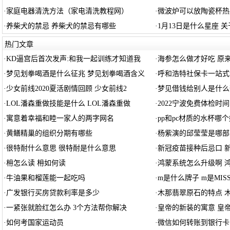
·
家庭电器清洗方法（家电清洗教程网）
·
微波炉可以放陶瓷杯热
·
养柴犬的禁忌 养柴犬的禁忌有哪些
·
1月13日是什么星座 关
热门文章
·
KD逼宫后首次发声:和我一起训练才知道我
·
海参怎么做才好吃 原
·
梦见划拳喝酒是什么征兆 梦见划拳喝酒含义
·
呼和浩特社保卡一站式
·
少女前线2020夏活剧情回顾 少女前线2
·
梦见借钱给别人是什么
·
LOL潘森重做技能是什么 LOL潘森重做
·
2022宁波免费体检时间
·
寓意着幸福和睦一家人的两字网名
·
pp和pc材质的水杯哪个
·
黄鳝精巢的组织分期有哪些
·
杨紫演的邱莹莹是哪部
·
很特耐什么意思 很特耐是什么意思
·
新冠疫苗接种后忌口 
·
枏怎么读 枏如何读
·
鸿蒙系统怎么升级啊 
·
牛油果和榴莲能一起吃吗
·
m是什么牌子 m是MIS
·
广发银行买房贷款利率是多少
·
木那翡翠原石的特点 
·
一紧张就脸红怎么办 3个方法帮你解决
·
皇帝的新装的寓意 皇
·
如何考国家运动员
·
微信如何转账到银行卡