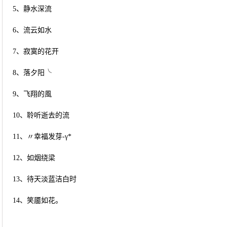
5、静水深流
6、流云如水
7、寂寞的花开
8、落夕阳╰
9、飞翔的風
10、聆听逝去的流
11、〃幸福发芽-γ*
12、如烟绕梁
13、待天淡蓝洁白时
14、笑靥如花。