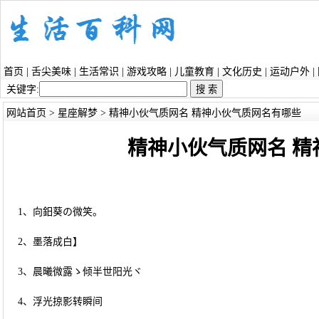
首页
|
舌尖美味
|
生活常识
|
游戏攻略
|
儿童教育
|
文化历史
|
运动户外
|
关键字:
网站首页
>
星座解梦
> 精神小伙气质网名 精神小伙气质网名有哪些
精神小伙气质网名 
1、向鈤葵の微笑。
2、墨落成白】
3、晨曦微露ゝ倾半世阳光ヾ
4、浮光掠影转瞬间