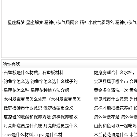
星座解梦 星座解梦 精神小伙气质网名 精神小伙气质网名 精神小伙气质
猜你喜欢
·
石塑板是什么材质，石塑板材料
·
健身房适合什么水杯，
·
钓鱼竿怎么选 钓鱼竿怎么选什么牌子的
·
会理县属于哪个市 会
·
旱莲花怎么种 旱莲花种植方法介绍
·
黄金多久清洗一次 黄
·
木材发霉变黑怎么处理（木材发霉变黑怎
·
梦见城市什么意思 为
·
做梦捡硬币什么意思 做梦捡硬币含义
·
怎样才能把桂花养好 
·
皮凉鞋的收藏和保养方法 怎样保养和收
·
怎么清洗花蛤 怎么清
·
月亮邮递员是什么梗 月亮邮递员是什么
·
山药和鱼可以一起吃吗
·
cpvc是什么材料，cpvc是什么材
·
木兰花花语是什么 木