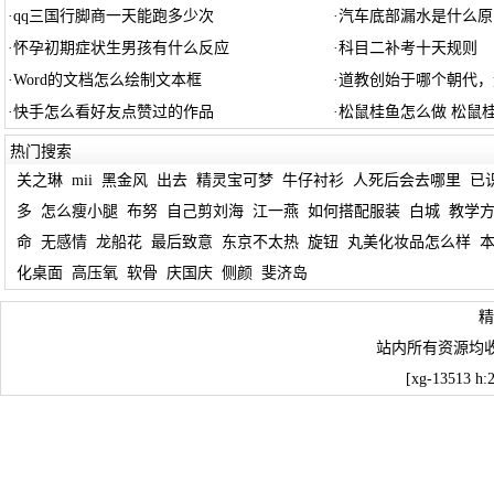
·
qq三国行脚商一天能跑多少次
·
汽车底部漏水是什么原
·
怀孕初期症状生男孩有什么反应
·
科目二补考十天规则
·
Word的文档怎么绘制文本框
·
道教创始于哪个朝代，
·
快手怎么看好友点赞过的作品
·
松鼠桂鱼怎么做 松鼠
热门搜索
关之琳
mii
黑金风
出去
精灵宝可梦
牛仔衬衫
人死后会去哪里
已
多
怎么瘦小腿
布努
自己剪刘海
江一燕
如何搭配服装
白城
教学
命
无感情
龙船花
最后致意
东京不太热
旋钮
丸美化妆品怎么样
化桌面
高压氧
软骨
庆国庆
侧颜
斐济岛
精
站内所有资源均
[xg-13513 