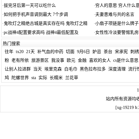
·
拔完牙后第一天可以吃什么
·
穷人的意思 穷人什么
·
如何把手机声音调到最大 7个步调
·
夫妻患难与共的名言
·
鬼吹灯之精绝古城是真实存在吗 鬼吹灯之精
·
小扇子项链是什么牌子
·
pc战神4配置要求高吗 战神4最低配置及
·
女性性冷淡要警惕乳房
热门搜索
往年
tx20
21天
补气血的中药
切面
9月6日
妒忌
茶台
宋承宪
刺绣
粉
老有所依
旅游景区
我没事
欧元
金融
喜欢的女人
cs是什么意思
让别人拉进群
当天
埃里克森
白毛巾
黑色拉布拉多
深度清理
流行
鸠
陀螺世界
sta
实际
长糯米
兰花草
站内所有资源均
[xg-19219 