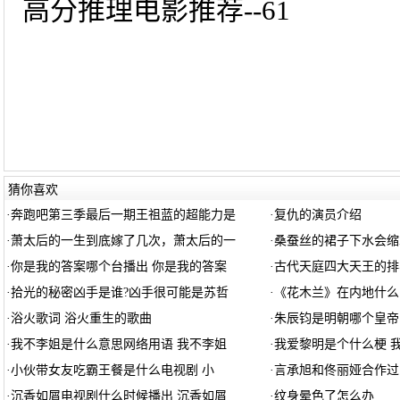
高分推理电影推荐--61
猜你喜欢
·
奔跑吧第三季最后一期王祖蓝的超能力是
·
复仇的演员介绍
·
萧太后的一生到底嫁了几次，萧太后的一
·
桑蚕丝的裙子下水会缩
·
你是我的答案哪个台播出 你是我的答案
·
古代天庭四大天王的排
·
拾光的秘密凶手是谁?凶手很可能是苏哲
·
《花木兰》在内地什么
·
浴火歌词 浴火重生的歌曲
·
朱辰钧是明朝哪个皇帝
·
我不李姐是什么意思网络用语 我不李姐
·
我爱黎明是个什么梗 
·
小伙带女友吃霸王餐是什么电视剧 小
·
言承旭和佟丽娅合作过
·
沉香如屑电视剧什么时候播出 沉香如屑
·
纹身晕色了怎么办