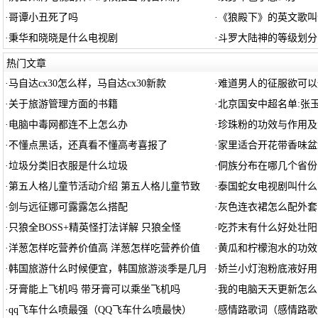
·
哥谭小丑死了吗
·
《狼殿下》的英文歌叫
·
秉华和晓晓是什么电视剧
·
斗罗大陆神的等级划分
热门文章
·
马自达cx30怎么样，马自达cx30新款
·
难道男人的征服欲可以
·
关于旅游管理方面的书籍
·
北京国安中超名单:张玉
·
电脑中毒网都连不上怎么办
·
珍珠粉的功效与作用及
·
不懂点黑话，还真看不懂高考喜报了
·
家里适合开花带香味盆
·
垃圾分类旧衣服是什么垃圾
·
侗族分布在哪几个省份
·
第五人格儿童节活动介绍 第五人格儿童节致
·
泰国蛇女电视剧叫什么
·
剑与远征娜可露露怎么搭配
·
灰色连衣裙怎么配外套
·
只狼全BOSS+精英怪打法详解 只狼全怪
·
吃芥末有什么好处壮阳
·
洋葱怎样吃营养价值高 洋葱怎样吃营养价值
·
黄瓜和柠檬泡水的功效
·
韩国旅游什么时候便宜，韩国旅游淡季是几月
·
娇兰小灯泡粉底液好用
·
牙膏能上飞机吗 带牙膏可以乘坐飞机吗
·
我的电脑天天更新怎么
·
qq飞车什么喷最强（QQ飞车什么喷最快）
·
感情路歌词（感情路歌