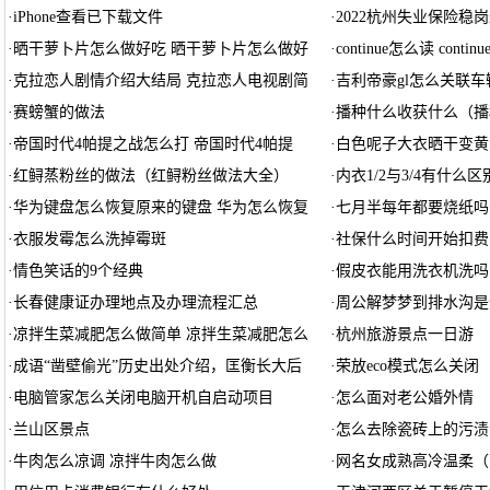
·
iPhone查看已下载文件
·
2022杭州失业保险稳
·
晒干萝卜片怎么做好吃 晒干萝卜片怎么做好
·
continue怎么读 continu
·
克拉恋人剧情介绍大结局 克拉恋人电视剧简
·
吉利帝豪gl怎么关联车
·
赛螃蟹的做法
·
播种什么收获什么（播
·
帝国时代4帕提之战怎么打 帝国时代4帕提
·
白色呢子大衣晒干变黄
·
红鲟蒸粉丝的做法（红鲟粉丝做法大全）
·
内衣1/2与3/4有什么区
·
华为键盘怎么恢复原来的键盘 华为怎么恢复
·
七月半每年都要烧纸吗
·
衣服发霉怎么洗掉霉斑
·
社保什么时间开始扣费
·
情色笑话的9个经典
·
假皮衣能用洗衣机洗吗
·
长春健康证办理地点及办理流程汇总
·
周公解梦梦到排水沟是
·
凉拌生菜减肥怎么做简单 凉拌生菜减肥怎么
·
杭州旅游景点一日游
·
成语“凿壁偷光”历史出处介绍，匡衡长大后
·
荣放eco模式怎么关闭
·
电脑管家怎么关闭电脑开机自启动项目
·
怎么面对老公婚外情
·
兰山区景点
·
怎么去除瓷砖上的污渍
·
牛肉怎么凉调 凉拌牛肉怎么做
·
网名女成熟高冷温柔（