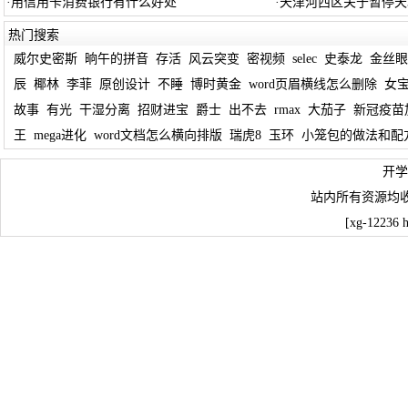
·
用信用卡消费银行有什么好处
·
天津河西区关于暂停天
热门搜索
威尔史密斯
晌午的拼音
存活
风云突变
密视频
selec
史泰龙
金丝眼
辰
椰林
李菲
原创设计
不睡
博时黄金
word页眉横线怎么删除
女
故事
有光
干湿分离
招财进宝
爵士
出不去
rmax
大茄子
新冠疫苗
王
mega进化
word文档怎么横向排版
瑞虎8
玉环
小笼包的做法和配
开学
站内所有资源均
[xg-12236