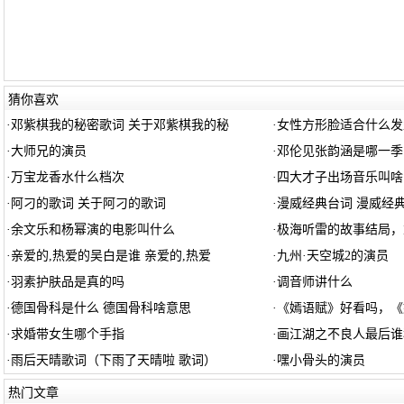
猜你喜欢
·
邓紫棋我的秘密歌词 关于邓紫棋我的秘
·
女性方形脸适合什么发
·
大师兄的演员
·
邓伦见张韵涵是哪一季
·
万宝龙香水什么档次
·
四大才子出场音乐叫啥
·
阿刁的歌词 关于阿刁的歌词
·
漫威经典台词 漫威经
·
余文乐和杨幂演的电影叫什么
·
极海听雷的故事结局，
·
亲爱的,热爱的吴白是谁 亲爱的,热爱
·
九州·天空城2的演员
·
羽素护肤品是真的吗
·
调音师讲什么
·
德国骨科是什么 德国骨科啥意思
·
《嫣语赋》好看吗，《
·
求婚带女生哪个手指
·
画江湖之不良人最后谁
·
雨后天晴歌词（下雨了天晴啦 歌词）
·
嘿小骨头的演员
热门文章