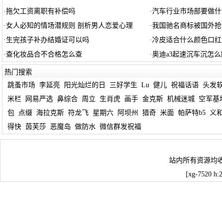
·
拖欠工资离职有补偿吗
·
汽车行业市场部要做什
·
女人必知的情场潜规则 剖析男人恋爱心理
·
我国驰名商标被国外抢
·
生完孩子补办结婚证可以吗
·
冷皮适合什么颜色口红
·
查化妆品合不合格怎么查
·
奥迪a3起速沉车沉怎么
热门搜索
跳蚤市场
李延亮
阳光灿烂的日
三好学生
Lu
健儿
祝福话语
头发
米栏
网易严选
鼻综合
周立
生肖虎
画手
金克斯
机械迷城
空军基
包
点缀
海拉克斯
符龙飞
星期六
阿坝州
猎奇
米面
帕萨特b5
义
得快
茵芙莎
恶魔岛
做防水
微信群发祝福
站内所有资源均
[xg-7520 h