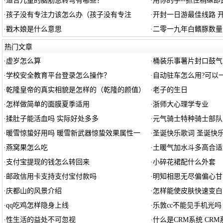
·
适合儿童的脑筋急转弯有哪些？
·
用你的手--抓住稍纵
·
孩子没有专注力该怎么办（孩子没有专注
·
开封一日游最佳线路 
·
戳木娘是什么意思
·
二零一九年白鳍豚数量
热门文章
·
虚岁怎么算
·
桶装乐事薯片封口鼓气
·
学校安全教育平台登录怎么操作？
·
自动驻车怎么用?可以
·
乾隆皇帝的真实相貌是怎样的（乾隆的颜值）
·
老子的生日
·
怎样做简单的面膜夏季适用
·
浙师大心理学专业
·
揉肚子能活血吗 实际好处多多
·
元气骑士特种骑士部队
·
暖雪惊蛰好用吗 暖雪新武器惊蛰效果属性一
·
圣诞快乐歌词 圣诞快
·
燕窝果怎么吃
·
土暖气加水斗多高合适
·
支付宝提现的钱怎么转回来
·
小碎花裙配什么外套
·
邮政信用卡支持支付宝付款吗
·
明知相思无尽偏偏心甘
·
庆都山的风景介绍
·
怎样能使皮肤快速变白
·
qq吃鸡怎样隐身上线
·
乐敦cc不能见手机光吗
·
性生活的益处不可忽视
·
什么是CRM系统 CR