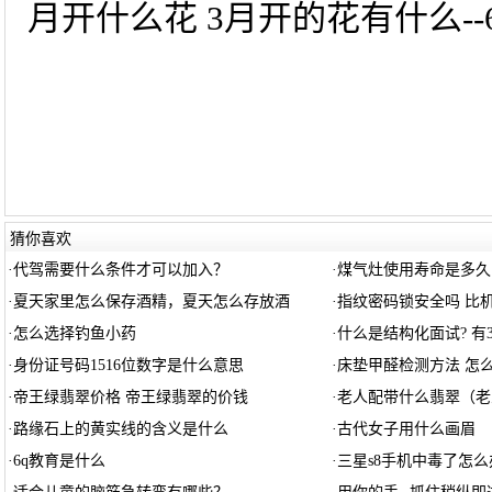
月开什么花 3月开的花有什么--6
猜你喜欢
·
代驾需要什么条件才可以加入？
·
煤气灶使用寿命是多久
·
夏天家里怎么保存酒精，夏天怎么存放酒
·
指纹密码锁安全吗 比
·
怎么选择钓鱼小药
·
什么是结构化面试? 有
·
身份证号码1516位数字是什么意思
·
床垫甲醛检测方法 怎
·
帝王绿翡翠价格 帝王绿翡翠的价钱
·
老人配带什么翡翠（老
·
路缘石上的黄实线的含义是什么
·
古代女子用什么画眉
·
6q教育是什么
·
三星s8手机中毒了怎么