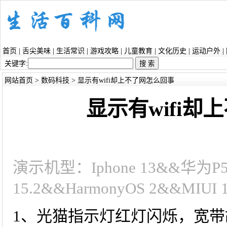
首页
|
舌尖美味
|
生活常识
|
游戏攻略
|
儿童教育
|
文化历史
|
运动户外
|
关键字:
网站首页
>
数码科技
> 显示有wifi却上不了网怎么回事
显示有wifi
演示机型：Iphone 13&&华为
15.2&&HarmonyOS 2&&MIUI
1、光猫指示灯红灯闪烁，宽带故