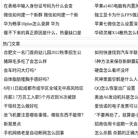
·
在表格中输入身份证号码为什么会变
·
苹果a1465电脑有内置
·
微信如何建一个新群 微信如何建一个新
·
独立显卡为什么FPS值
·
华为畅享10plus怎么录屏 华为
·
苹果七微信怎么设置深
·
瘦不下来的真正原因是什么，热量缺口是
·
华硕灵耀X14散热怎么
热门文章
·
合肥文一名门首府幼儿园2022秋季招生公
·
如何快速找到汽车半联
·
猪蹄毛多吃了会怎么样
·
5种方法来保存新鲜蘑菇
·
会车时闪大灯吗?
·
硬盘怎么看坏没坏
·
自体脂肪隆胸手感好吗？
·
死神里面空鹤是什么人
·
8月11日起成都市成华区全域无中高风险区
·
QQ怎么恢复出厂设置
·
月薪2.7万员工入职5个月迟到36次被辞
·
奥迪A6发动机抖是怎
·
干瑶柱怎么做好吃
·
爱信诺的电子发票可以
·
坐飞机要注意哪些事情，哪些东西不能带？
·
“不要再劝了，就算是
·
新晃景点
·
招商信用卡逾期一天会
·
手机网络老是自动断网怎么回事
·
怎么杀鹅 杀鹅的正确