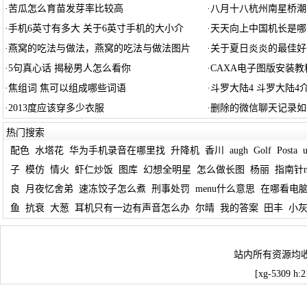
·
苦瓜怎么育苗发芽率比较高
·
八月十八杭州南星桥潮
·
手机6英寸有多大 关于6英寸手机的大小介
·
天天向上中国机长是哪
·
燕窝的吃法与做法，燕窝的吃法与做法图片
·
关于夏日炎炎的最佳好
·
5句真心话 揭秘男人怎么看你
·
CAXA电子图版安装教
·
焦组词 焦可以组成哪些词语
·
斗罗大陆4 斗罗大陆4
·
2013度应该穿多少衣服
·
删除的微信聊天记录如
热门搜索
配色
水塔花
华为手机录音在哪里找
升降机
香川
augh
Golf
Posta
子
模仿
情火
虾仁炒饭
图库
幻想全明星
怎么做长图
杨丽
指南针
良
月夜忆舍弟
速冻饺子怎么煮
刑事处罚
menu什么意思
在哪看电
鱼
抗衰
大葱
耳机只有一边有声音怎么办
尔晴
我的答案
田丰
小
站内所有资源均
[xg-5309 h