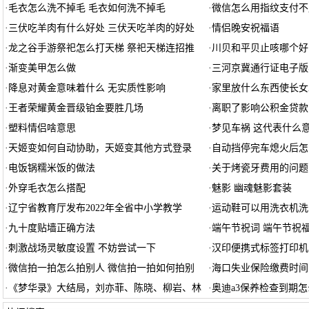
·
毛衣怎么洗不掉毛 毛衣如何洗不掉毛
·
微信怎么用指纹支付不
·
三伏吃羊肉有什么好处 三伏天吃羊肉的好处
·
情侣晚安祝福语
·
龙之谷手游祭祀怎么打天梯 祭祀天梯连招推
·
川贝和平贝止咳哪个好
·
渐变美甲怎么做
·
三河京冀通行证电子版
·
降息对黄金意味着什么 无实质性影响
·
家里放什么东西使长女
·
王者荣耀黄金晋级铂金要胜几场
·
离职了影响公积金贷款
·
塑料情侣啥意思
·
梦见车祸 这代表什么
·
天姬变如何自动协助，天姬变其他方式登录
·
自动挡停完车熄火后怎
·
电饭锅糯米饭的做法
·
关于烤瓷牙费用的问题
·
外穿毛衣怎么搭配
·
魅影 幽魂魅影套装
·
辽宁省教育厅发布2022年全省中小学教学
·
运动鞋可以用洗衣机洗
·
九十度贴墙正确方法
·
端午节祝词 端午节祝
·
刺激战场灵敏度设置 不妨尝试一下
·
汉印便携式标签打印机
·
微信拍一拍怎么拍别人 微信拍一拍如何拍别
·
海口失业保险缴费时间
·
《梦华录》大结局，刘亦菲、陈晓、柳岩、林
·
奥迪a3保养检查到期