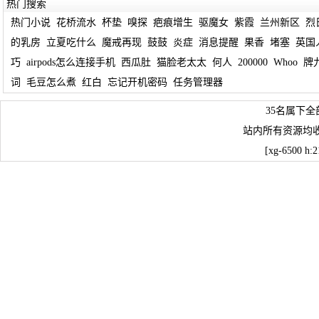
热门搜索
热门小说
花桥流水
杯垫
嗅探
疤痕增生
驱魔女
紫霞
兰州新区
烈
的乳房
立夏吃什么
魔戒再现
鼓鼓
炎症
消息提醒
果香
堵塞
英国
巧
airpods怎么连接手机
西瓜肚
猫脸老太太
何人
200000
Whoo
牌
词
毛豆怎么煮
红白
忘记开机密码
任务管理器
35名属下全
站内所有资源均
[xg-6500 h