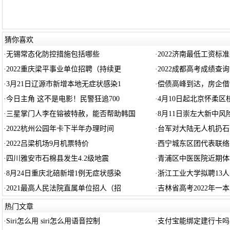
猜你喜欢
·
无锡常态化防控措施包括哪些
·
2022济南最低工资标
·
2022重庆梁平事业单位招聘（持续更
·
2022成都高考成绩查
·
3月21日辽源市新增本地无症状感染1
·
偿债高峰到达，房企借
·
今日主角 这不是电影！民警狂追700
·
4月10日起北京怀柔区
·
三星掌门人李在镕被特赦，能否帮助韩国
·
8月11日崇左大新中风
·
2022杭州公园年卡下半年办理时间
·
台军对大陆无人机扔石
·
2022吕梁机场9月机票特价
·
西宁城东区团代表联络
·
四川雅安市石棉县发生4.2级地震
·
青浦区中医医院近期体
·
8月24日重庆北碚新增1例无症状感染
·
浙江工业大学拟聘13
·
2021最高人民法院直属单位招人（招
·
吉林省高考2022年一
热门文章
·
Siri怎么用 siri怎么用语音控制
·
支付宝能绑定建行卡吗