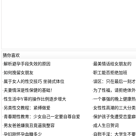
猜你喜欢
·
解析避孕手段失效的原因
·
最美情话给女朋友的
·
如何挽留女朋友
·
职工能否拒绝加班
·
属于女人的性交技巧 坐骑式体位
·
误区：只在最后一刻才
·
夫妻情深是性保健的基础！
·
为了性福，请拒绝体外
·
性生活中Y蒂的操作比例逐步增大
·
一个暴强的晚上健康热
·
另类性交教程：紧缚做爱
·
女性性高潮的三大分类
·
青春期性教育：少女自己一定要自尊自爱
·
保护孩子免遭受恋童癖
·
男友爸爸嫌我丑竟逼我整容
·
成人生日贺词
·
孕妇刚怀孕血糖多少
·
自慰手淫：大学生不要