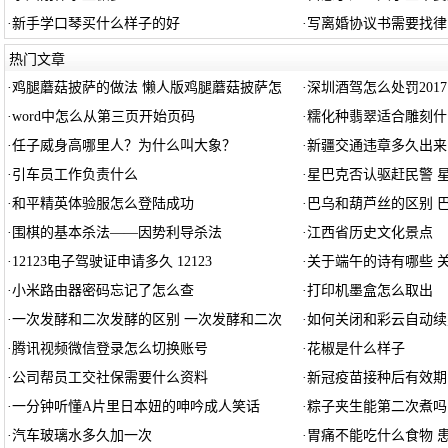
·
新手学口琴买什么样子的好
·
写离婚协议书需要找律
热门文章
·
鸡腿蘑菇披萨的做法 懒人版鸡腿蘑菇披萨怎
·
深圳酒驾怎么处罚2017
·
word中怎么从第三页开始页码
·
糯化种翡翠适合雕刻什
·
任子威身高哪里人？为什么叫大象？
·
新疆交通违章多久出来
·
引车员工作负责什么
·
星巴克否认驱赶民警 
·
和平精英体验服怎么登陆成功
·
巴乌和葫芦丝的区别 
·
围棋的基本杀法——因势利导杀法
·
江西省历史文化景点
·
12123电子驾驶证申请多久 12123
·
关于端午的诗有哪些 
·
小米路由器密码忘记了怎么查
·
打印机墨盒怎么取出
·
一次发酵和二次发酵的区别 一次发酵和二次
·
如何关闭和彩云自动续
·
腾讯视频微信登录怎么切换账号
·
花椒是什么样子
·
公司帮员工交社保需要什么资料
·
新冠疫苗接种后有效期
·
一分钟听懂A片里日本妞的呻吟成人笑话
·
粽子夹生能第二次煮吗
·
汽车玻璃水多久加一次
·
胃痛不能吃什么食物 