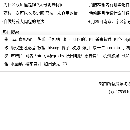
·
为什么双鱼座是神 3大最明显特征
·
消防栓箱内有哪些配件
·
荔枝一次可以吃多少颗 荔枝一次食用的量
·
侍魂胧月传说什么时候
·
自做的煎大肉包的做法
·
6月29日南京江宁区
热门搜索
彩叶草
鼠标指针
陈乐
手机拍
张卫
身份的证明
杀毒软件
明色
Spi
级
版权登记流程
被捕
biyong
鸭子
攻势
爆肚
康一生
encanto
手机
参
堪培拉
网名大全
小动作
cbs
法国电影
惠普售后
杭州旅游
颐和
语
水面筋
樱花盛开
加州清光
2B
站内所有资源均
[xg-17506 